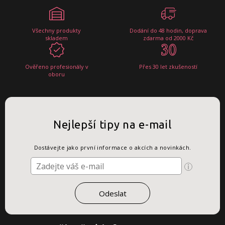
Všechny produkty
Dodání do 48 hodin, doprava
skladem
zdarma od 2000 Kč
Ověřeno profesionály v
Přes 30 let zkušeností
oboru
Nejlepší tipy na e-mail
Dostávejte jako první informace o akcích a novinkách.