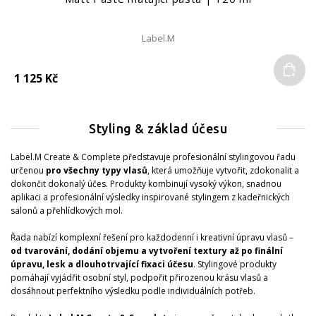
Label.M
Do
1 125 Kč
Styling & základ účesu
Label.M Create & Complete představuje profesionální stylingovou řadu
určenou
pro všechny typy vlasů
, která umožňuje vytvořit, zdokonalit a
dokončit dokonalý účes. Produkty kombinují vysoký výkon, snadnou
aplikaci a profesionální výsledky inspirované stylingem z kadeřnických
salonů a přehlídkových mol.
Řada nabízí komplexní řešení pro každodenní i kreativní úpravu vlasů –
od tvarování, dodání objemu a vytvoření textury až po finální
úpravu, lesk a dlouhotrvající fixaci účesu
. Stylingové produkty
pomáhají vyjádřit osobní styl, podpořit přirozenou krásu vlasů a
dosáhnout perfektního výsledku podle individuálních potřeb.