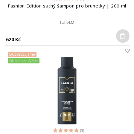
Fashion Edition suchý šampon pro brunetky | 200 ml
Label.M
Do
620 Kč
Doporučujeme
Obsahuje UV filtr
(3)