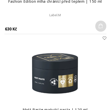
Fashion Edition mlha chránící před teplem | 150 ml
Label.M
Do
630 Kč
Matt Paste matující pasta | 120 ml