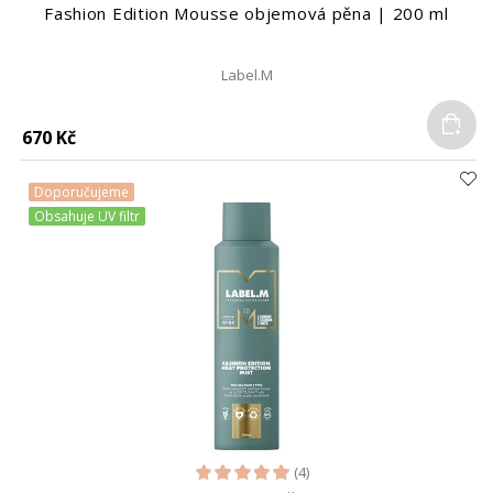
Fashion Edition Mousse objemová pěna | 200 ml
Label.M
Do
670 Kč
Doporučujeme
Obsahuje UV filtr
(4)