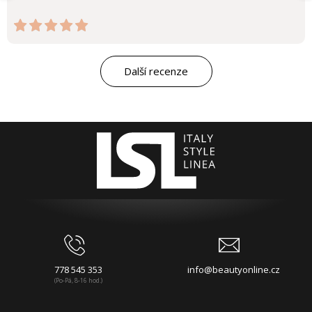
Další recenze
778 545 353
info@beautyonline.cz
(Po-Pá, 8-16 hod.)