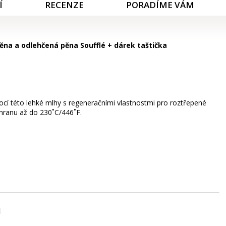
Í
RECENZE
PORADÍME VÁM
 pěna a odlehčená pěna Soufflé + dárek taštička
cí této lehké mlhy s regeneračními vlastnostmi pro roztřepené
chranu až do 230˚C/446˚F.
l