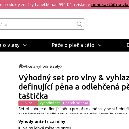
pte produkty značky Label.M nad 990 Kč a získejte
mini kartáč na vla
 o vlasy
Péče o pleť a tělo
Akce a výhodné sety
Výhodný set pro vlny & vyhlaze
definující pěna a odlehčená p
taštička
Akce
Výhodný set
+ dárek taštička
Set obsahuje definující pěnu pro přirozené vlny se střední f
proti krepatění a vlhkosti a vlasové soufflé, které hydratuje
přirozenou strukturou.
Celý popis
Výhody anti-frizz mlhy:
velmi lehká mlha ve spreji