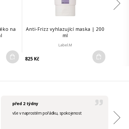
léko na
Anti-Frizz vyhlazující maska | 200
l
ml
Label.M
Do košíku
Do košíku
825 Kč
před 2 týdny
vše v naprostém pořádku, spokojenost