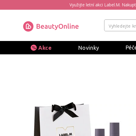
Využijte letní akci Label.M. Naku
Péče
Akce
Novinky