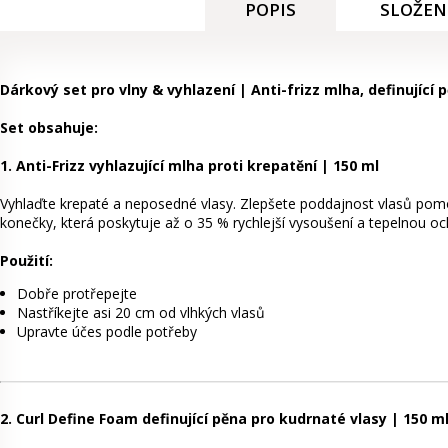
POPIS
SLOŽEN
Dárkový set pro vlny & vyhlazení | Anti-frizz mlha, definující
Set obsahuje:
1. Anti-Frizz vyhlazující mlha proti krepatění | 150 ml
Vyhlaďte krepaté a neposedné vlasy. Zlepšete poddajnost vlasů pomo
konečky, která poskytuje až o 35 % rychlejší vysoušení a tepelnou o
Použití:
Dobře protřepejte
Nastříkejte asi 20 cm od vlhkých vlasů
Upravte účes podle potřeby
2. Curl Define Foam definující pěna pro kudrnaté vlasy | 150 m