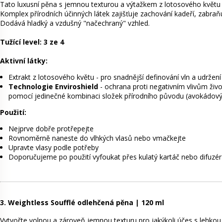
Tato luxusní pěna s jemnou texturou a výtažkem z lotosového květu d
Komplex přírodních účinných látek zajišťuje zachování kadeří, zabraňu
Dodává hladký a vzdušný "načechraný" vzhled.
Tužící level: 3 ze 4
Aktivní látky:
Extrakt z lotosového květu - pro snadnější definování vln a udržení
Technologie Enviroshield
- ochrana proti negativním vlivům živo
pomocí jedinečné kombinaci složek přírodního původu (avokádový ol
Použití:
Nejprve dobře protřepejte
Rovnoměrně naneste do vlhkých vlasů nebo vmačkejte
Upravte vlasy podle potřeby
Doporučujeme po použití vyfoukat přes kulatý kartáč nebo difuzér
3. Weightless Soufflé odlehčená pěna | 120 ml
Vytvořte volnou a zároveň jemnou texturu pro jakýkoli účes s lehkou