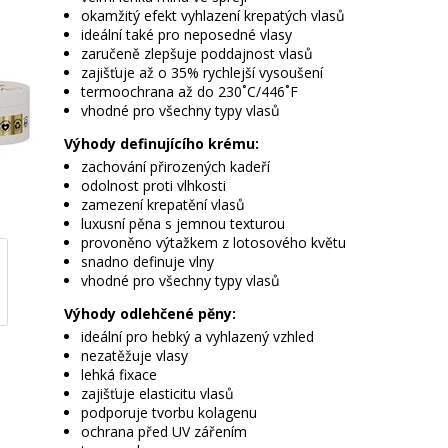
okamžitý efekt vyhlazení krepatých vlasů
ideální také pro neposedné vlasy
zaručeně zlepšuje poddajnost vlasů
zajišťuje až o 35% rychlejší vysoušení
termoochrana až do 230˚C/446˚F
vhodné pro všechny typy vlasů
Výhody definujícího krému:
zachování přirozených kadeří
odolnost proti vlhkosti
zamezení krepatění vlasů
luxusní pěna s jemnou texturou
provoněno výtažkem z lotosového květu
snadno definuje vlny
vhodné pro všechny typy vlasů
Výhody odlehčené pěny:
ideální pro hebký a vyhlazený vzhled
nezatěžuje vlasy
lehká fixace
zajišťuje elasticitu vlasů
podporuje tvorbu kolagenu
ochrana před UV zářením