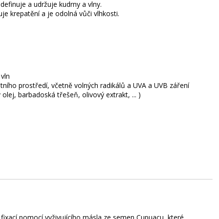
efinuje a udržuje kudrny a vlny.
je krepatění a je odolná vůči vlhkosti.
 vln
tního prostředí, včetně volných radikálů a UVA a UVB záření
ej, barbadoská třešeň, olivový extrakt, ... )
 fixací pomocí vyživujícího másla ze semen Cupuaçu, které