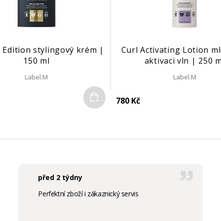
 Edition stylingový krém |
Curl Activating Lotion m
150 ml
aktivaci vln | 250 m
Label.M
Label.M
Do košíku
780 Kč
před 2 týdny
Perfektní zboží i zákaznický servis