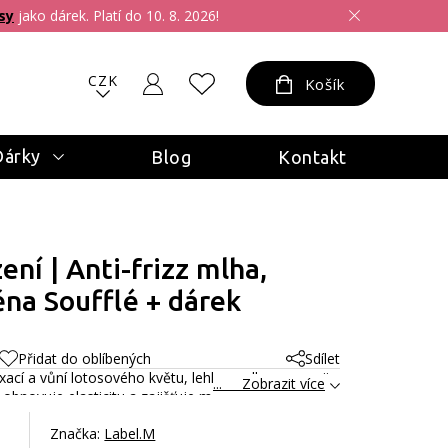
sy
jako dárek. Platí do 10. 8. 2026!
CZK
Košík
Dárky
Blog
Kontakt
ní | Anti-frizz mlha,
ěna Soufflé + dárek
Přidat do oblíbených
Sdílet
ixací a vůní lotosového květu, lehkou mlhu ve spreji
... Zobrazit více
, obnovuje elasticitu a zajišťuje měkké, volné vlny s
Značka:
Label.M