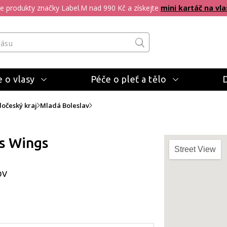
pte produkty značky Label.M nad 990 Kč a získejte
mini kartáč na vla
 o vlasy
Péče o pleť a tělo
dočeský kraj
Mladá Boleslav
s Wings
Street View
ov