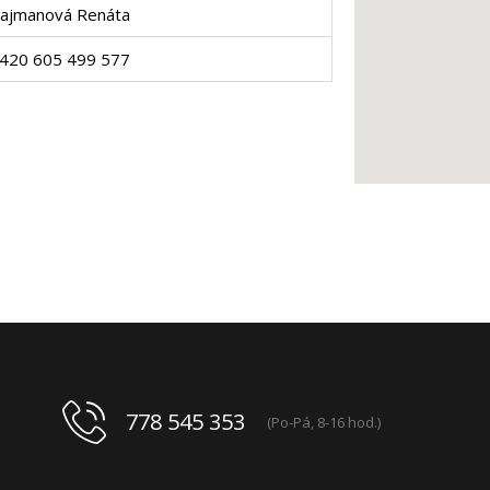
ajmanová Renáta
420 605 499 577
778 545 353
(Po-Pá, 8-16 hod.)