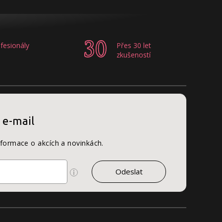
fesionály
Přes 30 let
zkušeností
 e-mail
nformace o akcích a novinkách.