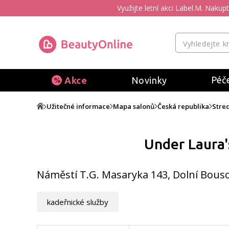
Využijte letní akci Label.M. Naku
Péče
Akce
Novinky
Užitečné informace
Mapa salonů
Česká republika
Stre
Under Laura'
Náměstí T.G. Masaryka 143, Dolní Bous
kadeřnické služby