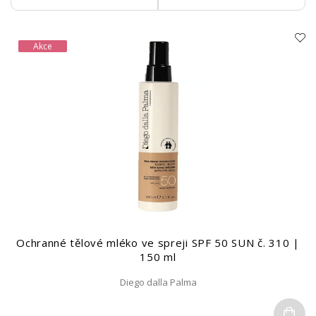
Akce
Ochranné tělové mléko ve spreji SPF 50 SUN č. 310 |
150 ml
Diego dalla Palma
Do