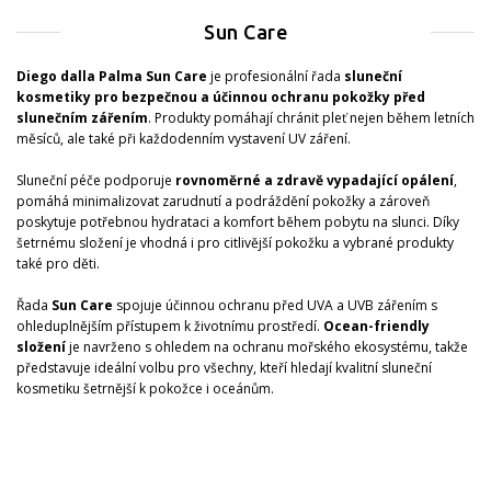
Sun Care
Diego dalla Palma Sun Care
je profesionální řada
sluneční
kosmetiky pro bezpečnou a účinnou ochranu pokožky před
slunečním zářením
. Produkty pomáhají chránit pleť nejen během letních
měsíců, ale také při každodenním vystavení UV záření.
Sluneční péče podporuje
rovnoměrné a zdravě vypadající opálení
,
pomáhá minimalizovat zarudnutí a podráždění pokožky a zároveň
poskytuje potřebnou hydrataci a komfort během pobytu na slunci. Díky
šetrnému složení je vhodná i pro citlivější pokožku a vybrané produkty
také pro děti.
Řada
Sun Care
spojuje účinnou ochranu před UVA a UVB zářením s
ohleduplnějším přístupem k životnímu prostředí.
Ocean-friendly
složení
je navrženo s ohledem na ochranu mořského ekosystému, takže
představuje ideální volbu pro všechny, kteří hledají kvalitní sluneční
kosmetiku šetrnější k pokožce i oceánům.