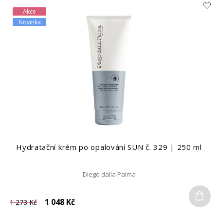
Akce
Novinka
Hydratační krém po opalování SUN č. 329 | 250 ml
Diego dalla Palma
Do
1 048 Kč
1 273 Kč