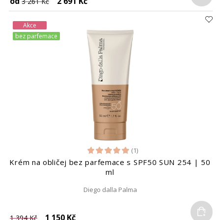
od
2 691 Kč
3 261 Kč
Akce
bez parfemace
(1)
Krém na obličej bez parfemace s SPF50 SUN 254 | 50
ml
Diego dalla Palma
Do
1 150 Kč
1 394 Kč