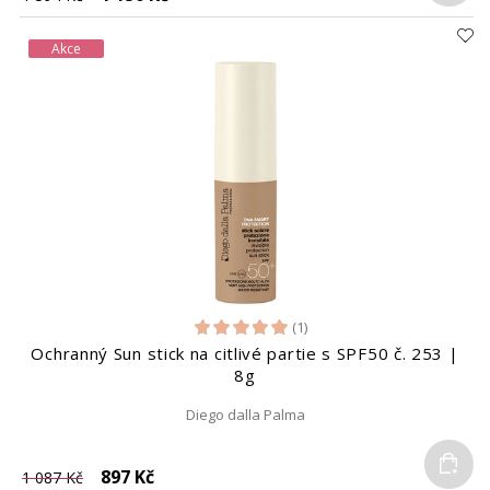
Akce
(1)
Ochranný Sun stick na citlivé partie s SPF50 č. 253 |
8g
Diego dalla Palma
Do
897 Kč
1 087 Kč