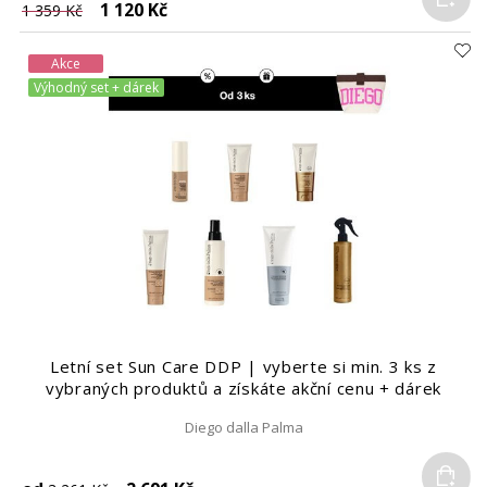
1 120 Kč
1 359 Kč
Akce
Výhodný set + dárek
Letní set Sun Care DDP | vyberte si min. 3 ks z
vybraných produktů a získáte akční cenu + dárek
Diego dalla Palma
Do