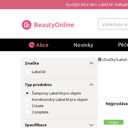
Využijte letní akci Label.M. Naku
Péče
Akce
Novinky
Značky
Label
Značka
Label.M
Typ produktu
Šampony Label.M pro objem
Kondicionéry Label.M pro objem
Nejprodávan
Create
Complete
Vegan
Specifikace