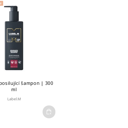
e
osilující šampon | 300
ml
Label.M
Do košíku