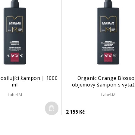
osilující šampon | 1000
Organic Orange Bloss
ml
objemový šampon s výtaž
pomerančového květu | 10
Label.M
Label.M
Do košíku
2 155 Kč