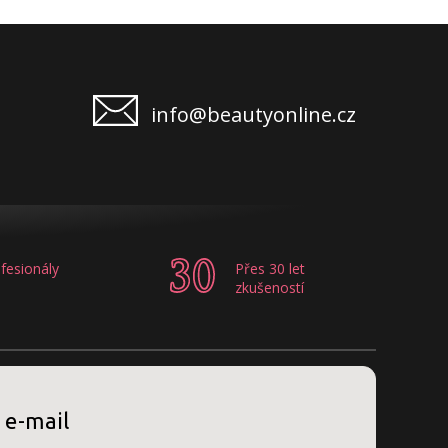
info@beautyonline.cz
fesionály
Přes 30 let
zkušeností
 e-mail