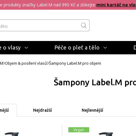
pte produkty značky Label.M nad 990 Kč a získejte
mini kartáč na vla
 o vlasy
Péče o pleť a tělo
.M
Objem & posílení vlasů
Šampony Label.M pro objem
Šampony Label.M pr
ější
Nejdražší
Nejlevnější
Vegan