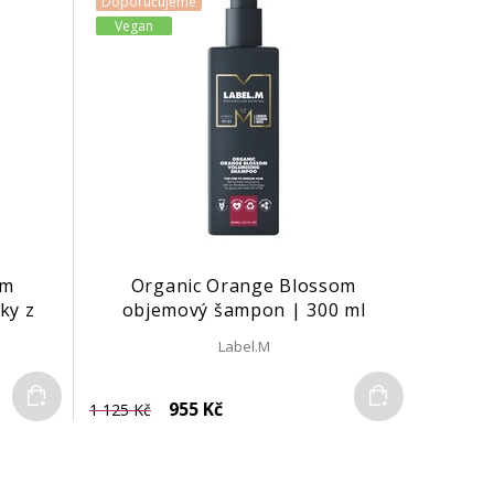
Doporučujeme
Vegan
om
Organic Orange Blossom
ky z
objemový šampon | 300 ml
00 ml
Label.M
Do košíku
Do košíku
955 Kč
1 125 Kč