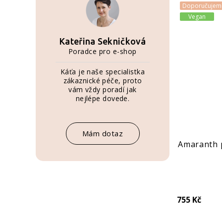
Doporučujem
Vegan
Kateřina Sekničková
Poradce pro e-shop
Káťa je naše specialistka
zákaznické péče, proto
vám vždy poradí jak
nejlépe dovede.
Mám dotaz
Amaranth p
755 Kč