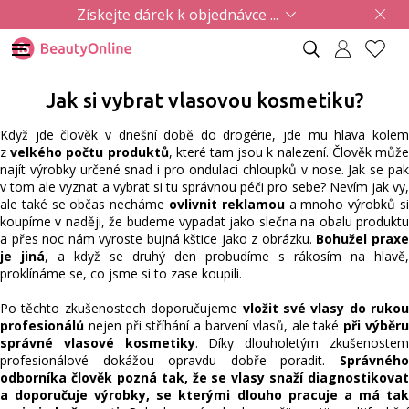
Získejte dárek k objednávce ...
Jak si vybrat vlasovou kosmetiku?
Když jde člověk v dnešní době do drogérie, jde mu hlava kolem
z
velkého počtu produktů
, které tam jsou k nalezení. Člověk můž
najít výrobky určené snad i pro ondulaci chloupků v nose. Jak se pak
v tom ale vyznat a vybrat si tu správnou péči pro sebe? Nevím jak vy,
ale také se občas necháme
ovlivnit reklamou
a mnoho výrobků s
koupíme v naději, že budeme vypadat jako slečna na obalu produktu
a přes noc nám vyroste bujná kštice jako z obrázku.
Bohužel prax
je jiná
, a když se druhý den probudíme s rákosím na hlavě,
proklínáme se, co jsme si to zase koupili.
Po těchto zkušenostech doporučujeme
vložit své vlasy do rukou
profesionálů
nejen při stříhání a barvení vlasů, ale také
při výběr
správné vlasové kosmetiky
. Díky dlouholetým zkušenoste
profesionálové dokážou opravdu dobře poradit.
Správného
odborníka člověk pozná tak, že se vlasy snaží diagnostikovat
a doporučuje výrobky, se kterými dlouho pracuje a má tak