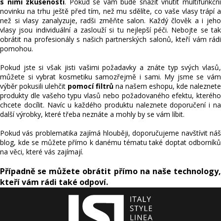
s nimi zkušenosti
. Pokud se vám bude snažit vnutit multifunkčn
novinku na trhu ještě před tím, než mu sdělíte, co vaše vlasy trápí a
než si vlasy zanalyzuje, radši změňte salon. Každý člověk a i jeho
vlasy jsou individuální a zaslouží si tu nejlepší péči. Nebojte se tak
obrátit na profesionály s našich partnerských salonů, kteří vám rádi
pomohou.
Pokud jste si však jisti vašimi požadavky a znáte typ svých vlasů,
můžete si vybrat kosmetiku samozřejmě i sami. My jsme se vám
výběr pokusili ulehčit
pomocí filtrů
na našem eshopu, kde naleznete
produkty dle vašeho typu vlasů nebo požadovaného efektu, kterého
chcete docílit. Navíc u každého produktu naleznete doporučení i na
další výrobky, které třeba neznáte a mohly by se vám líbit.
Pokud vás problematika zajímá hlouběji, doporučujeme navštívit náš
blog, kde se můžete přímo k danému tématu také doptat odborníků
na věci, které vás zajímají.
Případně se můžete obrátit přímo na naše technology,
kteří vám rádi také odpoví.