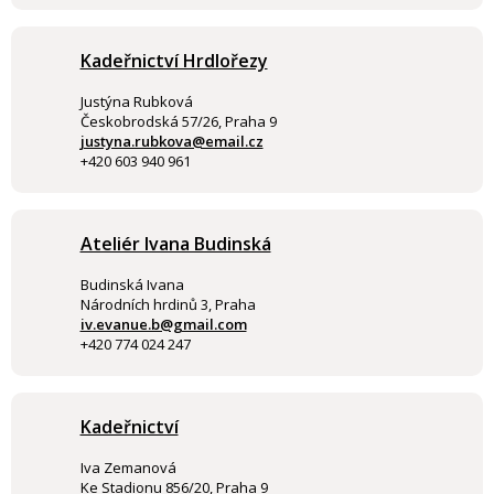
Kadeřnictví Hrdlořezy
Justýna Rubková
Českobrodská 57/26, Praha 9
justyna.rubkova@email.cz
+420 603 940 961
Ateliér Ivana Budinská
Budinská Ivana
Národních hrdinů 3, Praha
iv.evanue.b@gmail.com
+420 774 024 247
Kadeřnictví
Iva Zemanová
Ke Stadionu 856/20, Praha 9