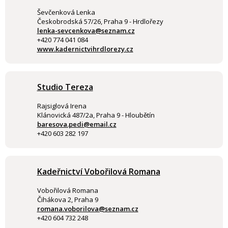
Ševčenková Lenka
Českobrodská 57/26, Praha 9 - Hrdlořezy
lenka-sevcenkova@seznam.cz
+420 774 041 084
www.kadernictvihrdlorezy.cz
Studio Tereza
Rajsiglová Irena
Klánovická 487/2a, Praha 9 - Hloubětín
baresova.pedi@email.cz
+420 603 282 197
Kadeřnictví Vobořilová Romana
Vobořilová Romana
Čihákova 2, Praha 9
romana.voborilova@seznam.cz
+420 604 732 248