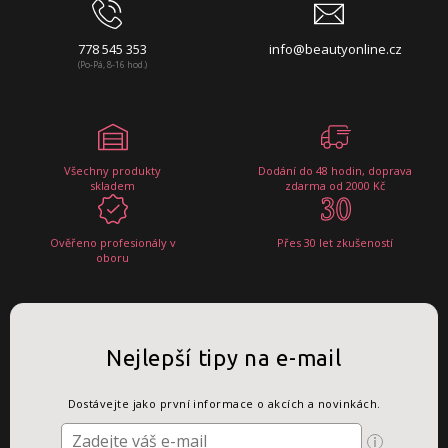
778 545 353
info@beautyonline.cz
(Po-Pá, 8-16 hod.)
Všechny produkty
Dodání do 48 hodin, doprava
skladem
zdarma od 2000 Kč
Ověřeno profesionály v
Přes 30 let zkušeností
oboru
Nejlepší tipy na e-mail
Dostávejte jako první informace o akcích a novinkách.