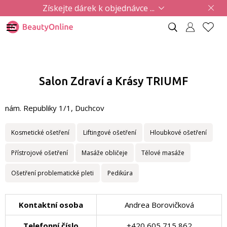
Získejte dárek k objednávce ...
Salon Zdraví a Krásy TRIUMF
nám. Republiky 1/1, Duchcov
Kosmetické ošetření
Liftingové ošetření
Hloubkové ošetření
Přístrojové ošetření
Masáže obličeje
Tělové masáže
Ošetření problematické pleti
Pedikúra
Kontaktní osoba
Andrea Borovičková
Telefonní číslo
+420 605 715 862