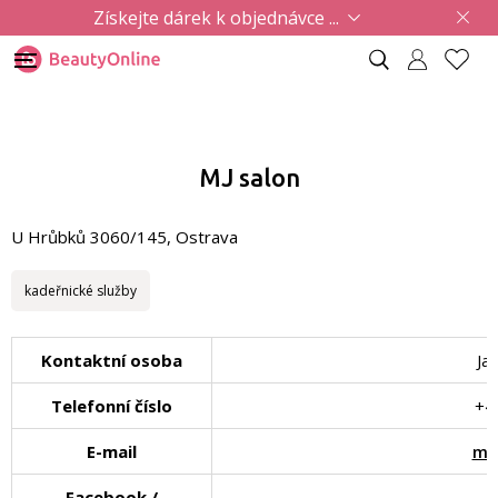
Získejte dárek k objednávce ...
MJ salon
U Hrůbků 3060/145, Ostrava
kadeřnické služby
Kontaktní osoba
Ja
Telefonní číslo
+4
E-mail
mi
Facebook /