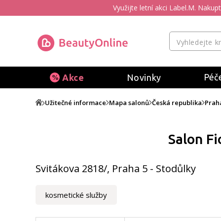
Využijte letní akci Label.M. Naku
Péče
Akce
Novinky
Užitečné informace
Mapa salonů
Česká republika
Prah
Salon Fi
Svitákova 2818/, Praha 5 - Stodůlky
kosmetické služby