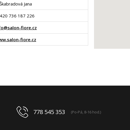
Škabradová Jana
420 736 187 226
fo@salon-fiore.cz
w.salon-fiore.cz
778 545 353
(Po-Pá, 8-16 hod.)