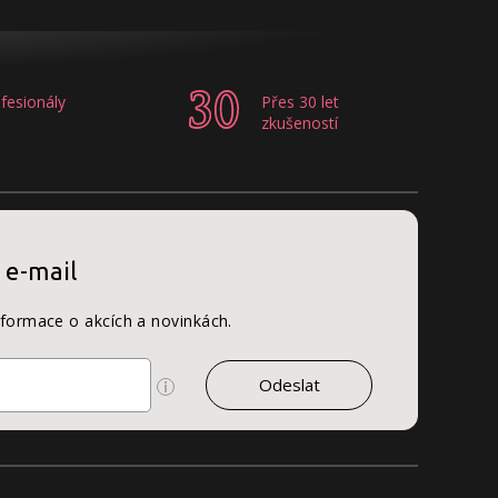
fesionály
Přes 30 let
zkušeností
 e-mail
nformace o akcích a novinkách.