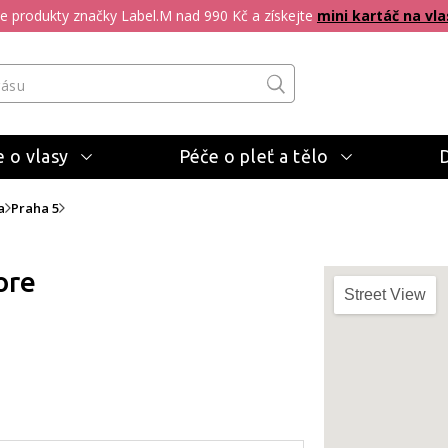
pte produkty značky Label.M nad 990 Kč a získejte
mini kartáč na vla
 o vlasy
Péče o pleť a tělo
a
Praha 5
ore
Street View