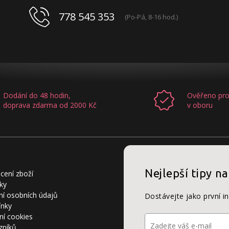
778 545 353
(Po-Pá, 8-16 hod.)
Dodání do 48 hodin,
Ověřeno pro
doprava zdarma od 2000 Kč
v oboru
Nejlepší tipy na
cení zboží
ky
í osobních údajů
Dostávejte jako první i
ínky
ní cookies
zníků