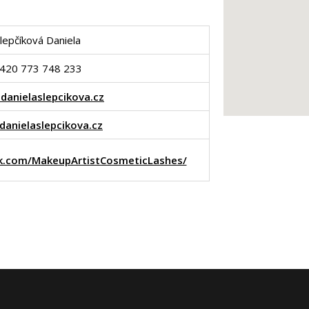
lepčíková Daniela
420 773 748 233
danielaslepcikova.cz
anielaslepcikova.cz
k.com/MakeupArtistCosmeticLashes/