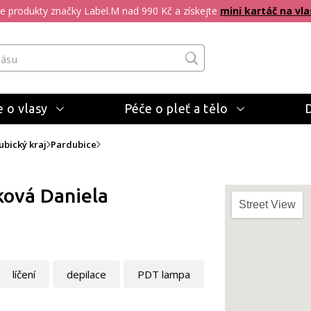
pte produkty značky Label.M nad 990 Kč a získejte
mini kartáč na vla
 o vlasy
Péče o pleť a tělo
ubický kraj
Pardubice
ková Daniela
Street View
líčení
depilace
PDT lampa