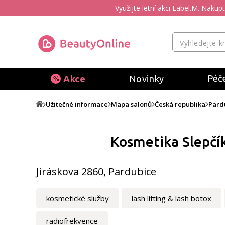
Využijte letní akci Label.M. Naku
Péče
Akce
Novinky
Užitečné informace
Mapa salonů
Česká republika
Pard
Kosmetika Slepčí
Jiráskova 2860, Pardubice
kosmetické služby
lash lifting & lash botox
radiofrekvence