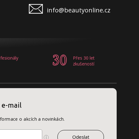
info@beautyonline.cz
fesionály
Přes 30 let
zkušeností
 e-mail
nformace o akcích a novinkách.