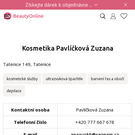
Získejte dárek k objednávce ...
Kosmetika Pavlíčková Zuzana
Tatenice 149, Tatenice
kosmetické služby
ultrazvuková špachtle
barvení řas a obočí
depilace
Kontaktní osoba
Pavlíčková Zuzana
Telefonní číslo
+420 777 667 678
E-mail
anazuz66@seznam.cz