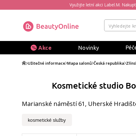
Využijte letní akci Label.M. Naku
Péče
Akce
Novinky
Užitečné informace
Mapa salonů
Česká republika
Zlíns
Kosmetické studio B
Marianské náměstí 61, Uherské Hradišt
kosmetické služby