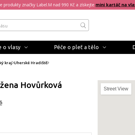
pte produkty značky Label.M nad 990 Kč a získejte
mini kartáč na vla
 o vlasy
Péče o pleť a tělo
ký kraj
Uherské Hradiště
ožena Hovůrková
Street View
ě