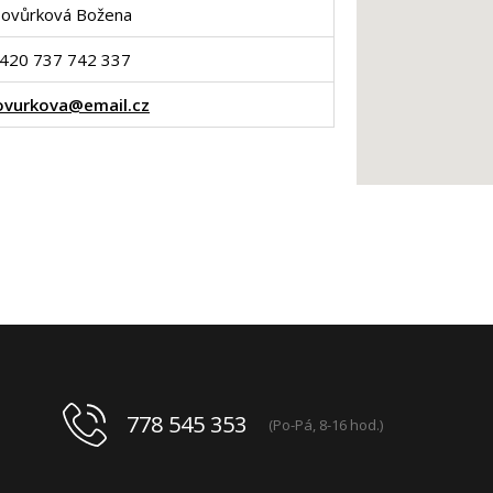
ovůrková Božena
420 737 742 337
ovurkova@email.cz
778 545 353
(Po-Pá, 8-16 hod.)