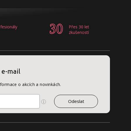
fesionály
Přes 30 let
zkušeností
 e-mail
nformace o akcích a novinkách.