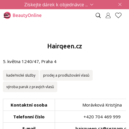
Získejte dárek k objednávce ...
Hairqeen.cz
5. května 1240/47, Praha 4
kadeřnické služby
prodej a prodlužování vlasů
výroba paruk z pravých vlasů
Kontaktní osoba
Morávková Kristýna
Telefonní číslo
+420 704 469 999
E-mail
hairqueen.cz@seznam.cz