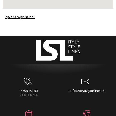
Zpět na výpis salonů
778 545 353
info@beautyonline.cz
(Po-Pá, 8-16 hod.)