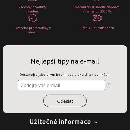
Všechny produkty
Dodání do 48 hodin, doprava
skladem
zdarma od 2000 Kč
Ověřeno profesionály v
Přes 30 let zkušeností
oboru
Nejlepší tipy na e-mail
Dostávejte jako první informace o akcích a novinkách.
Užitečné informace