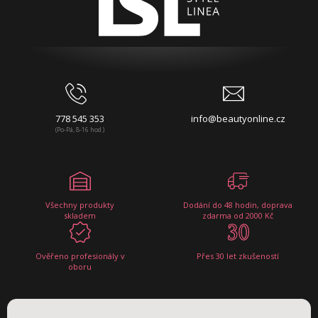
778 545 353
info@beautyonline.cz
(Po-Pá, 8-16 hod.)
Všechny produkty
Dodání do 48 hodin, doprava
skladem
zdarma od 2000 Kč
Ověřeno profesionály v
Přes 30 let zkušeností
oboru