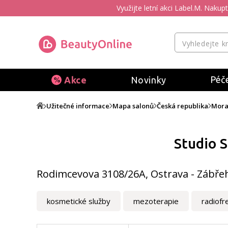
Využijte letní akci Label.M. Naku
Péče
Akce
Novinky
Užitečné informace
Mapa salonů
Česká republika
Mora
Studio S
Rodimcevova 3108/26A, Ostrava - Zábře
kosmetické služby
mezoterapie
radiofr