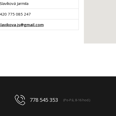
Slavíková Jarmila
420 775 085 247
.slavikova.js@gmail.com
778 545 353
(Po-Pá, 8-16 hod.)