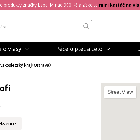
pte produkty značky Label.M nad 990 Kč a získejte
mini kartáč na vla
 o vlasy
Péče o pleť a tělo
vskoslezský kraj
Ostrava
ofi
Street View
h
ekvence