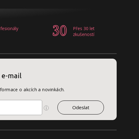
fesionály
Přes 30 let
zkušeností
 e-mail
nformace o akcích a novinkách.