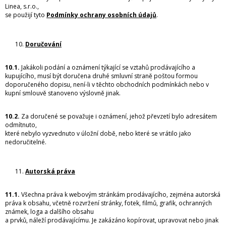
Linea, s.r.o.,
se použijí tyto
Podmínky ochrany osobních údajů
.
Doručování
10.1.
Jakákoli podání a oznámení týkající se vztahů prodávajícího a
kupujícího, musí být doručena druhé smluvní straně poštou formou
doporučeného dopisu, není-li v těchto obchodních podmínkách nebo v
kupní smlouvě stanoveno výslovně jinak.
10.2.
Za doručené se považuje i oznámení, jehož převzetí bylo adresátem
odmítnuto,
které nebylo vyzvednuto v úložní době, nebo které se vrátilo jako
nedoručitelné.
Autorská práva
11.1.
Všechna práva k webovým stránkám prodávajícího, zejména autorská
práva k obsahu, včetně rozvržení stránky, fotek, filmů, grafik, ochranných
známek, loga a dalšího obsahu
a prvků, náleží prodávajícímu. Je zakázáno kopírovat, upravovat nebo jinak