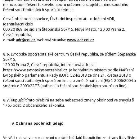
mimosoudní řešení takového sporu určenému subjektu mimosoudního
řešení spotřebitelských sporů, kterým je:
Česká obchodní inspekce, Ústřední inspektorát – oddělení ADR,
identifikační číslo
000 20 869, se sídlem Štěpánská 567/15, Nové Město, 120 00 Praha 2,
Česká republika,
e-mail:
adr@coi.cz
, webová stránka:
www.adr.coi.cz
.
8.6.
Evropské spotřebitelské centrum Česká republika, se sídlem Štěpánská
567/15,
120 00 Praha 2, Česká republika, internetová adresa:
https://www.evropskyspotrebitel.cz
je kontaktním místem podle Nařízení
Evropského parlamentu a Rady (EU) č. 524/2013 ze dne 21. května 2013 o
řešení spotřebitelských sporů on-line a o změně nařízení (ES) č. 2006/2004 a
směrnice 2009/22/ES (nařízení o řešení spotřebitelských sporů on-line).
8.7.
Kupující tímto přebírá na sebe nebezpečí změny okolností ve smyslu §
1765 odst. 2 občanského zákoníku.
Ochrana osobních údajů
Ve věci ochrany a zpracování osobních údajů Kupujícího ze strany Italy Style