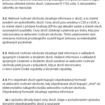
smlouvu ohledně tohoto zboží. Ustanovení § 1732 odst. 2 občanského
zákoníku se nepoužije.
3.2.
Webové rozhraní obchodu obsahuje informace o zboží, a to včetně
uvedení cen jednotlivého zboží. Ceny zboží jsou uvedeny v CZK a v EUR, a
to včetně daně z přidané hodnoty (DPH) v její aktuální sazbě a včetně všech
souvisejících poplatků. Ceny zboží zůstávají v platnosti po dobu, kdy jsou
zobrazovány ve webovém rozhraní obchodu. Tímto ustanovením není
omezena možnost prodávajícího uzavřít kupní smlouvu za individuálně
sjednaných podmínek.
3.3.
Webové rozhraní obchodu obsahuje také informace o nákladech
spojených s balením a dodáním zboží. Veškeré informace o nákladech
spojených s balením a dodáním zboží uvedené ve webovém rozhraní
obchodu platí pouze v případech, kdy je zboží doručováno
v rámci území České republiky a Slovenské republiky.
3.4.
Pro objednání zboží vyplní kupující objednávkový formulář
ve webovém rozhraní obchodu, kdy objednávané zboží kupující „vloží“ do
elektronického nákupního košíku webového rozhraní obchodu.
Objednávkový formulář obsahuje zejména informace:
a)
o způsobu úhrady kupní ceny zboží, údaje o požadovaném způsobu
doručení objednávaného zboží a současně