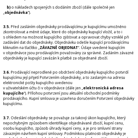
b)
o nákladech spojených s dodáním zboží (dále společně jen
„
objednávka
“).
3.5.
Před zasláním objednávky prodávajícímu je kupujícímu umožněno
zkontrolovat a měnit údaje, které do objednávky kupující vložil, a to i
s ohledem na možnost kupujícího zjišťovat a opravovat chyby vzniklé při
zadávání dat do objednávky. Objednávku odešle kupující prodávajícímu
kliknutím na tlačítko „
ZÁVAZNĚ OBJEDNAT
“. Údaje uvedené kupujícím
v objednávce jsou prodávajícím považovány za správné. Zadáním závazné
objednávky je kupující zavázán k platbě za objednané zboží.
3.6.
Prodávající neprodleně po obdržení objednávky kupujícího potvrdí
kupujícímu její přijetí Potvrzením objednávky, a to zaslaným na adresu
elektronické pošty kupujícího uvedenou
v uživatelském účtu či v objednávce (dále jen „
elektronická adresa
kupujícího
“). Přílohou potvrzení jsou aktuální obchodní podmínky
prodávajícího. Kupní smlouva je uzavřena doručením Potvrzení objednávky
kupujícímu.
3.7.
Odeslání objednávky se považuje za takový úkon kupujícího, který
nepochybným způsobem identifikuje objednávané zboží, kupní cenu,
osobu kupujícího, způsob úhrady kupní ceny, a je pro smluvní strany
závazným návrhem kupní smlouvy. Podmínkou platnosti objednávky je