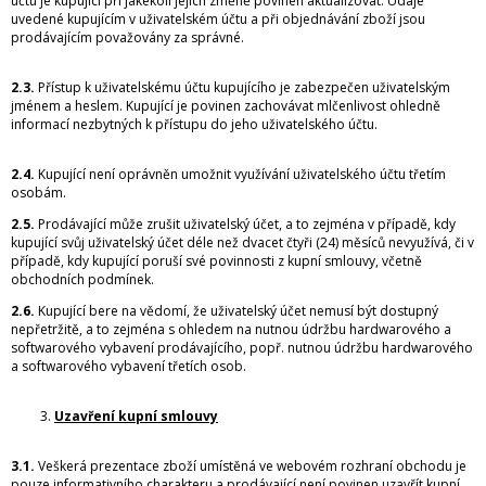
účtu je kupující při jakékoli jejich změně povinen aktualizovat. Údaje
uvedené kupujícím v uživatelském účtu a při objednávání zboží jsou
prodávajícím považovány za správné.
2.3.
Přístup k uživatelskému účtu kupujícího je zabezpečen uživatelským
jménem a heslem. Kupující je povinen zachovávat mlčenlivost ohledně
informací nezbytných k přístupu do jeho uživatelského účtu.
2.4.
Kupující není oprávněn umožnit využívání uživatelského účtu třetím
osobám.
2.5.
Prodávající může zrušit uživatelský účet, a to zejména v případě, kdy
kupující svůj uživatelský účet déle než dvacet čtyři (24) měsíců nevyužívá, či v
případě, kdy kupující poruší své povinnosti z kupní smlouvy, včetně
obchodních podmínek.
2.6.
Kupující bere na vědomí, že uživatelský účet nemusí být dostupný
nepřetržitě, a to zejména s ohledem na nutnou údržbu hardwarového a
softwarového vybavení prodávajícího, popř. nutnou údržbu hardwarového
a softwarového vybavení třetích osob.
Uzavření
kupní smlouvy
3.1.
Veškerá prezentace zboží umístěná ve webovém rozhraní obchodu je
pouze informativního charakteru a prodávající není povinen uzavřít kupní