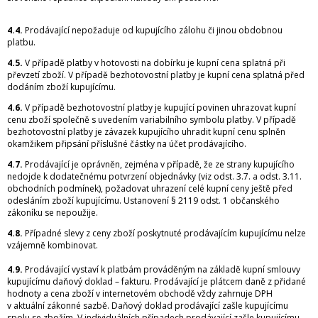
4.4.
Prodávající nepožaduje od kupujícího zálohu či jinou obdobnou
platbu.
4.5.
V případě platby v hotovosti na dobírku je kupní cena splatná při
převzetí zboží. V případě bezhotovostní platby je kupní cena splatná před
dodáním zboží kupujícímu.
4.6.
V případě bezhotovostní platby je kupující povinen uhrazovat kupní
cenu zboží společně s uvedením variabilního symbolu platby. V případě
bezhotovostní platby je závazek kupujícího uhradit kupní cenu splněn
okamžikem připsání příslušné částky na účet prodávajícího.
4.7.
Prodávající je oprávněn, zejména v případě, že ze strany kupujícího
nedojde k dodatečnému potvrzení objednávky (viz odst. 3.7. a odst. 3.11.
obchodních podmínek), požadovat uhrazení celé kupní ceny ještě před
odesláním zboží kupujícímu. Ustanovení § 2119 odst. 1 občanského
zákoníku se nepoužije.
4.8.
Případné slevy z ceny zboží poskytnuté prodávajícím kupujícímu nelze
vzájemně kombinovat.
4.9.
Prodávající vystaví k platbám prováděným na základě kupní smlouvy
kupujícímu daňový doklad – fakturu. Prodávající je plátcem daně z přidané
hodnoty a cena zboží v internetovém obchodě vždy zahrnuje DPH
v aktuální zákonné sazbě. Daňový doklad prodávající zašle kupujícímu
spolu se zbožím. V individuálních případech prodávající zašle kupujícímu