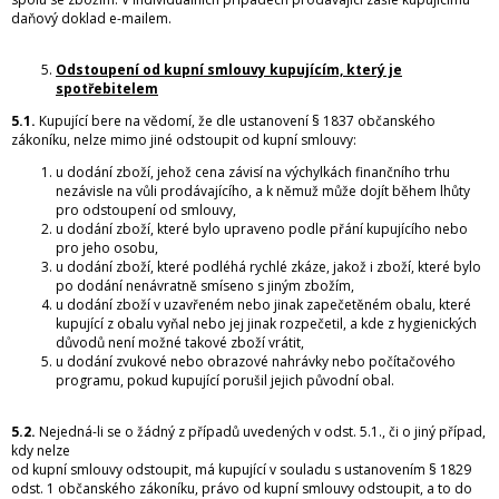
daňový doklad e-mailem.
Odstoupení od kupní smlouvy kupujícím, který je
spotřebitelem
5.1.
Kupující bere na vědomí, že dle ustanovení § 1837 občanského
zákoníku, nelze mimo jiné odstoupit od kupní smlouvy:
u dodání zboží, jehož cena závisí na výchylkách finančního trhu
nezávisle na vůli prodávajícího, a k němuž může dojít během lhůty
pro odstoupení od smlouvy,
u dodání zboží, které bylo upraveno podle přání kupujícího nebo
pro jeho osobu,
u dodání zboží, které podléhá rychlé zkáze, jakož i zboží, které bylo
po dodání nenávratně smíseno s jiným zbožím,
u dodání zboží v uzavřeném nebo jinak zapečetěném obalu, které
kupující z obalu vyňal nebo jej jinak rozpečetil, a kde z hygienických
důvodů není možné takové zboží vrátit,
u dodání zvukové nebo obrazové nahrávky nebo počítačového
programu, pokud kupující porušil jejich původní obal.
5.2.
Nejedná-li se o žádný z případů uvedených v odst. 5.1., či o jiný případ,
kdy nelze
od kupní smlouvy odstoupit, má kupující v souladu s ustanovením § 1829
odst. 1 občanského zákoníku, právo od kupní smlouvy odstoupit, a to do