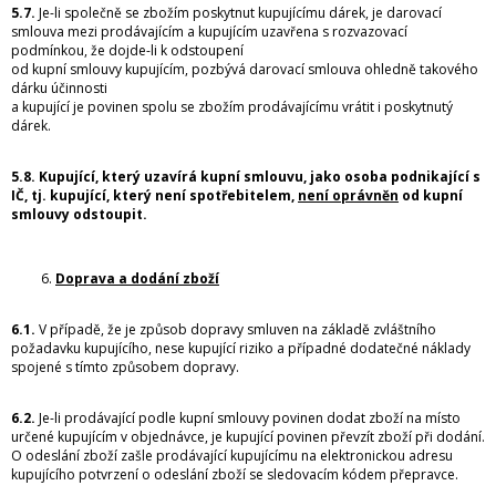
5.7.
Je-li společně se zbožím poskytnut kupujícímu dárek, je darovací
smlouva mezi prodávajícím a kupujícím uzavřena s rozvazovací
podmínkou, že dojde-li k odstoupení
od kupní smlouvy kupujícím, pozbývá darovací smlouva ohledně takového
dárku účinnosti
a kupující je povinen spolu se zbožím prodávajícímu vrátit i poskytnutý
dárek.
5.8. Kupující, který uzavírá kupní smlouvu, jako osoba podnikající s
IČ, tj. kupující, který není spotřebitelem,
není oprávněn
od kupní
smlouvy odstoupit.
Doprava a dodání zboží
6.1.
V případě, že je způsob dopravy smluven na základě zvláštního
požadavku kupujícího, nese kupující riziko a případné dodatečné náklady
spojené s tímto způsobem dopravy.
6.2.
Je-li prodávající podle kupní smlouvy povinen dodat zboží na místo
určené kupujícím v objednávce, je kupující povinen převzít zboží při dodání.
O odeslání zboží zašle prodávající kupujícímu na elektronickou adresu
kupujícího potvrzení o odeslání zboží se sledovacím kódem přepravce.