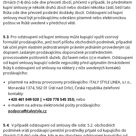
čtrnácti (14) dnů ode dne převzetí zboží, přičemž v případě, že předmětem
kupní smlouvy je několik druhů zboží nebo dodání několika částí, běží tato
lhůta ode dne převzetí poslední dodávky zboží. Odstoupení od kupní
smlouvy musí být prodávajícímu odesláno písemně nebo elektronickou
poštou ve lhůtě uvedené v předchozí větě.
5.3.
Pro odstoupení od kupní smlouvy může kupující využít vzorový
formulář prodávajícího, jenž tvoří přílohu obchodních podmínek, případně
tak učiní jiným vlastním jednostranným právním jednáním provedeným (a)
dopisem zaslaným prodávajícímu doporučeně prostřednictvím
provozovatele poštovních služeb, (b) faxem nebo (c) e-mailem. Odstoupení
od kupní smlouvy kupující odešle nejpozději před uplynutím čtrnáctidenní
lhůty k odstoupení od smlouvy na některý z níže uvedených kontaktů
prodávajícího:
písemně na adresu provozovny prodávajícího: ITALY STYLE LINEA, s.r.o.,
Moravská 1374, 562 01 Ústí nad Orlicí, Česká republika (telefonní
kontakty:
+420 461 049 020 | +420 778 545 353
), nebo
e-mailem na adresu elektronické pošty prodávajícího:
podpora@italystyle.cz
5.4.
V případě odstoupení od smlouvy dle odst. 5.2. obchodních
podmínek vrátí prodávající peněžní prostředky přijaté od kupujícího do
čtrnácti (14) dnů ode dne, kdy je mu doručeno odstoupení kupujícího od