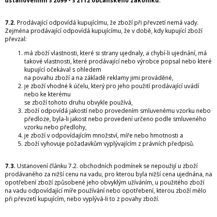
ustanoveními § 2099 - § 2112 občanského zákoníku.
7.2.
Prodávající odpovídá kupujícímu, že zboží při převzetí nemá vady.
Zejména prodávající odpovídá kupujícímu, že v době, kdy kupující zboží
převzal:
má zboží vlastnosti, které si strany ujednaly, a chybí-li ujednání, má
takové vlastnosti, které prodávající nebo výrobce popsal nebo které
kupující očekával s ohledem
na povahu zboží a na základě reklamy jimi prováděné,
je zboží vhodné k účelu, který pro jeho použití prodávající uvádí
nebo ke kterému
se zboží tohoto druhu obvykle používá,
zboží odpovídá jakostí nebo provedením smluvenému vzorku nebo
předloze, byla-li jakost nebo provedení určeno podle smluveného
vzorku nebo předlohy,
je zboží v odpovídajícím množství, míře nebo hmotnosti a
zboží vyhovuje požadavkům vyplývajícím z právních předpisů.
7.3.
Ustanovení článku 7.2. obchodních podmínek se nepoužijí u zboží
prodávaného za nižší cenu na vadu, pro kterou byla nižší cena ujednána, na
opotřebení zboží způsobené jeho obvyklým užíváním, u použitého zboží
na vadu odpovídající míře používání nebo opotřebení, kterou zboží mělo
při převzetí kupujícím, nebo vyplývá-li to z povahy zboží.