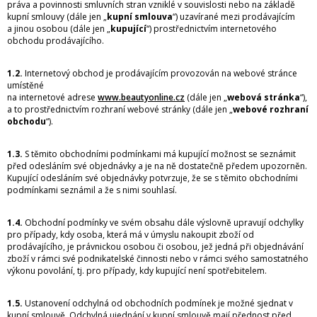
práva a povinnosti smluvních stran vzniklé v souvislosti nebo na základě
kupní smlouvy (dále jen „
kupní smlouva
“) uzavírané mezi prodávajícím
a jinou osobou (dále jen „
kupující
“) prostřednictvím internetového
obchodu prodávajícího.
1.2.
Internetový obchod je prodávajícím provozován na webové stránce
umístěné
na internetové adrese
www.beautyonline.cz
(dále jen „
webová stránka
“),
a to prostřednictvím rozhraní webové stránky (dále jen „
webové rozhraní
obchodu
“).
1.3.
S těmito obchodními podmínkami má kupující možnost se seznámit
před odesláním své objednávky a je na ně dostatečně předem upozorněn.
Kupující odesláním své objednávky potvrzuje, že se s těmito obchodními
podmínkami seznámil a že s nimi souhlasí.
1.4.
Obchodní podmínky ve svém obsahu dále výslovně upravují odchylky
pro případy, kdy osoba, která má v úmyslu nakoupit zboží od
prodávajícího, je právnickou osobou či osobou, jež jedná při objednávání
zboží v rámci své podnikatelské činnosti nebo v rámci svého samostatného
výkonu povolání, tj. pro případy, kdy kupující není spotřebitelem.
1.5.
Ustanovení odchylná od obchodních podmínek je možné sjednat v
kupní smlouvě. Odchylná ujednání v kupní smlouvě mají přednost před