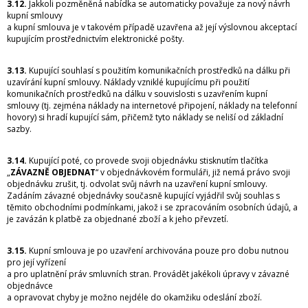
3.12.
Jakkoli pozměněná nabídka se automaticky považuje za nový návrh
kupní smlouvy
a kupní smlouva je v takovém případě uzavřena až její výslovnou akceptací
kupujícím prostřednictvím elektronické pošty.
3.13.
Kupující souhlasí s použitím komunikačních prostředků na dálku při
uzavírání kupní smlouvy. Náklady vzniklé kupujícímu při použití
komunikačních prostředků na dálku v souvislosti s uzavřením kupní
smlouvy (tj. zejména náklady na internetové připojení, náklady na telefonní
hovory) si hradí kupující sám, přičemž tyto náklady se neliší od základní
sazby.
3.14.
Kupující poté, co provede svoji objednávku stisknutím tlačítka
„
ZÁVAZNĚ OBJEDNAT
“ v objednávkovém formuláři, již nemá právo svoji
objednávku zrušit, tj. odvolat svůj návrh na uzavření kupní smlouvy.
Zadáním závazné objednávky současně kupující vyjádřil svůj souhlas s
těmito obchodními podmínkami, jakož i se zpracováním osobních údajů, a
je zavázán k platbě za objednané zboží a k jeho převzetí.
3.15.
Kupní smlouva je po uzavření archivována pouze pro dobu nutnou
pro její vyřízení
a pro uplatnění práv smluvních stran. Provádět jakékoli úpravy v závazné
objednávce
a opravovat chyby je možno nejdéle do okamžiku odeslání zboží.