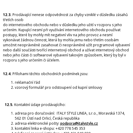
12.3.
Prodávající nenese odpovědnost za chyby vzniklé v důsledku zásahů
třetích osob
do internetového obchodu nebo v důsledku jeho užití v rozporu s jeho
určením. Kupující nesmí při využívání internetového obchodu používat
postupy, které by mohly mít negativní vliv na jeho provoz a nesmí
vykonávat žádnou činnost, která by mohla jemu nebo třetím osobám
umožnit neoprávněně zasahovat či neoprávněně užít programové vybavení
nebo další součásti tvořící internetový obchod a užívat internetový obchod
nebo jeho části či softwarové vybavení takovým způsobem, který by byl v
rozporu s jeho určením či účelem.
12.4.
Přílohami těchto obchodních podmínek jsou:
reklamační řád
vzorový formulář pro odstoupení od kupní smlouvy
12.5.
Kontaktní údaje prodávajícího:
adresa pro doručování: ITALY STYLE LINEA, s.r.o., Moravská 1374,
562 01 Ústí nad Orlicí, Česká republika
adresa elektronické pošty:
podpora@italystyle.cz
kontaktní linka e-shopu: +420 778 545 353