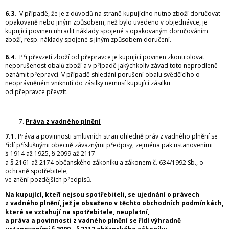
6.3.
V případě, že je z důvodů na straně kupujícího nutno zboží doručovat
opakovaně nebo jiným způsobem, než bylo uvedeno v objednávce, je
kupující povinen uhradit náklady spojené s opakovaným doručováním
zboží, resp. náklady spojené s jiným způsobem doručení.
6.4.
Při převzetí zboží od přepravce je kupující povinen zkontrolovat
neporušenost obalů zboží a v případě jakýchkoliv závad toto neprodleně
oznámit přepravci. V případě shledání porušení obalu svědčícího o
neoprávněném vniknutí do zásilky nemusí kupující zásilku
od přepravce převzít.
Práva z vadného plnění
7.1.
Práva a povinnosti smluvních stran ohledně práv z vadného plnění se
řídí příslušnými obecně závaznými předpisy, zejména pak ustanoveními
§ 1914 až 1925, § 2099 až 2117
a § 2161 až 2174 občanského zákoníku a zákonem č. 634/1992 Sb., o
ochraně spotřebitele,
ve znění pozdějších předpisů.
Na kupující, kteří nejsou spotřebiteli, se ujednání o právech
z vadného plnění, jež je obsaženo v těchto obchodních podmínkách,
které se vztahují na spotřebitele,
neuplatní,
a práva a povinnosti z vadného plnění se řídí výhradně