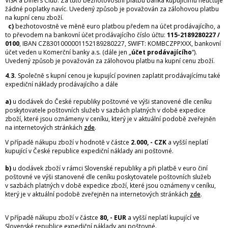
VISA a Diners Club. Za tuto bezhotovostní platbu banka kupujícímu neúčtuje
žádné poplatky navíc. Uvedený způsob je považován za zálohovou platbu
na kupní cenu zboží.
c)
bezhotovostně ve měně euro platbou předem na účet prodávajícího, a
to převodem na bankovní účet prodávajícího číslo účtu:
115-2189280227 /
0100
, IBAN CZ8301000001152189280227, SWIFT: KOMBCZPPXXX, bankovní
účet veden u Komerční banky a.s. (dále jen „
účet prodávajícího
“).
Uvedený způsob je považován za zálohovou platbu na kupní cenu zboží.
4.3.
Společně s kupní cenou je kupující povinen zaplatit prodávajícímu také
expediční náklady prodávajícího a dále
a)
u dodávek do České republiky poštovné ve výši stanovené dle ceníku
poskytovatele poštovních služeb v sazbách platných v době expedice
zboží, které jsou oznámeny v ceníku, který je v aktuální podobě zveřejněn
na internetových stránkách
zde
.
V případě nákupu zboží v hodnotě v částce
2.000, - CZK
a vyšší neplatí
kupující v České republice expediční náklady ani poštovné.
b)
u dodávek zboží v rámci Slovenské republiky a při platbě v euro činí
poštovné ve výši stanovené dle ceníku poskytovatele poštovních služeb
v sazbách platných v době expedice zboží, které jsou oznámeny v ceníku,
který je v aktuální podobě zveřejněn na internetových stránkách
zde
.
V případě nákupu zboží v částce
80, - EUR
a vyšší neplatí kupující ve
Slovenské republice expediční náklady ani poštovné.