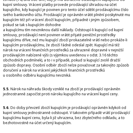
kupní smlouvy. Vrácení platby provede prodávající úhradou na účet
kupujícího, kdy kupující je povinen pro tento účel sdělit prodávajícímu číslo
svého bankovního účtu. Prodávající je oprávněn vrátit plnění poskytnuté mu
kupujícím též při vrácení zboží kupujícím, případně i jiným způsobem,
pokud se tak s kupujícím dohodne
a kupujícímu tím nevzniknou další náklady. Odstoupí-li kupující od kupní
smlouvy, prodávající není povinen vrátit přijaté peněžní prostředky
kupujícímu dříve, než mu kupující zboží prokazatelně vrátí nebo prokáže-li
kupujícím prodávajícímu, že zboží řádně odeslal zpět. Kupující má též
nárok na vrácení finančních prostředků za uhrazené dopravné v nejnižší
prodávajícím nabízené výši (s výjimkou uvedenou v odst. 3.16 těchto
obchodních podmínek), a to i v případě, pokud si kupující zvolil dražší
způsob dopravy. Osobní odběr zboží nelze považovat za takovýto způsob
doručení a nárok na vrácení jakýchkoli finančních prostředků
u osobního odběru kupujícímu nevzniká.
5.5.
Nárok na náhradu škody vzniklé na zboží je prodávající oprávněn
jednostranně započíst proti nároku kupujícího na vrácení kupní ceny.
5.6.
Do doby převzetí zboží kupujícím je prodávající oprávněn kdykoli od
kupní smlouvy jednostranně odstoupit. V takovém případě vrátí prodávající
kupujícímu kupní cenu, byla-li již uhrazena, bez zbytečného odkladu, a to
bezhotovostně na účet určený kupujícím.