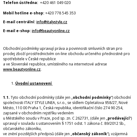
Telefon ústředna:
+420 461 049 020
Mobil hotline e-shop:
+420 778 545 353
E-mail centrální:
info@italystyle.cz
E-mail e-shop:
info@beautyonline.cz
Obchodní podmínky upravují práva a povinnosti smluvních stran pro
prodej zboží prostřednictvím on-line obchodu určeného přednostně pro
spotřebitele v České republice
a ve Slovenské republice, umístěného na internetové adrese
www.beautyonline.cz
.
Úvodní ustanovení
1.1.
Tyto obchodní podmínky (dále jen „
obchodní podmínky
“) obchodní
společnosti ITALY STYLE LINEA, s.r.o., se sídlem Opletalova 958/27, Nové
Město, 110 00 Praha 1, Česká republika, identifikační číslo 274 90 254,
zapsané v obchodním rejstříku vedeném
u Městského soudu v Praze, pod sp. zn. C 262731, (dále jen „
prodávající
“)
upravují v souladu s ustanovením § 1751 odst. 1 zákona č. 89/2012 Sb.,
občanského zákoníku,
ve znění pozdějších předpisů (dále jen „
občanský zákoník
“), vzájemná