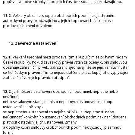
používat webové stránky nebo jejich část bez souhlasu prodávajícího.
11.2.
Veškerý obsah e-shopu a obchodních podmínek je chráněn
autorskými právy prodávajícího a jejich kopírování bez souhlasu
prodávajícího není dovoleno.
Závěrečná ustanovení
12.1.
Veškerá ujednání mezi prodávajícím a kupujícím se právním řádem
České republiky. Pokud závazkový právní vztah založený kupní smlouvou
obsahuje zahraniční prvek, pak strany sjednávají, že se jejich smluvní vztah
se řídí českým právem. Tímto nejsou dotčena práva kupujícího vyplývající
z obecně závazných právních předpisů.
12.2.
Je-li některé ustanovení obchodních podmínek neplatné nebo
neúčinné,
nebo se takovým stane, namísto neplatných ustanovení nastoupí
ustanovení, jehož smysl
se neplatnému ustanovení co nejvíce přibližuje. Neplatností nebo
neúčinností konkrétního ustanovení obchodních podmínek není dotčena
platnost ostatních jejich ustanovení. Změny
a doplňky kupní smlouvy či obchodních podmínek vyžadují písemnou
formu.