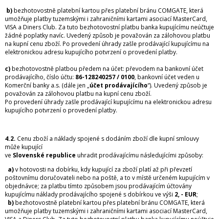
b)
bezhotovostně platební kartou přes platební bránu COMGATE, která
umožňuje platby tuzemskými i zahraničními kartami asociací MasterCard,
VISA a Diners Club. Za tuto bezhotovostní platbu banka kupujícímu neúčtuje
žádné poplatky navíc. Uvedený způsob je považován za zálohovou platbu
na kupní cenu zboží. Po provedení úhrady zašle prodávající kupujícímu na
elektronickou adresu kupujícího potvrzení o provedení platby.
c)
bezhotovostně platbou předem na účet: převodem na bankovní účet
prodávajícího, číslo účtu:
86-128240257 / 0100
, bankovní účet veden u
Komerční banky a.s. (dále jen „
účet prodávajícího
“). Uvedený způsob je
považován za zálohovou platbu na kupní cenu zboží.
Po provedení úhrady zašle prodávající kupujícímu na elektronickou adresu
kupujícího potvrzení o provedení platby.
4.2.
Cenu zboží a náklady spojené s dodáním zboží dle kupní smlouvy
může kupující
ve
Slovenské republice
uhradit prodávajícímu následujícími způsoby:
a)
v hotovosti na dobírku, kdy kupující za zboží platí až při převzetí
poštovnímu doručovateli nebo na poště, a to v místě určeném kupujícím v
objednávce; za platbu tímto způsobem jsou prodávajícím účtovány
kupujícímu náklady prodávajícího spojené s dobírkou ve výši
2, - EUR
;
b)
bezhotovostně platební kartou přes platební bránu COMGATE, která
umožňuje platby tuzemskými i zahraničními kartami asociací MasterCard,