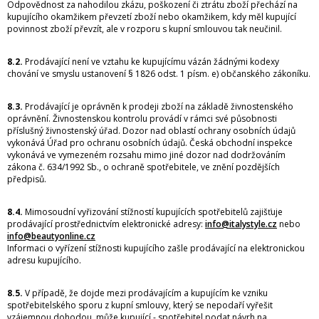
Odpovědnost za nahodilou zkázu, poškození či ztrátu zboží přechází na
kupujícího okamžikem převzetí zboží nebo okamžikem, kdy měl kupující
povinnost zboží převzít, ale v rozporu s kupní smlouvou tak neučinil.
8.2.
Prodávající není ve vztahu ke kupujícímu vázán žádnými kodexy
chování ve smyslu ustanovení § 1826 odst. 1 písm. e) občanského zákoníku.
8.3.
Prodávající je oprávněn k prodeji zboží na základě živnostenského
oprávnění. Živnostenskou kontrolu provádí v rámci své působnosti
příslušný živnostenský úřad. Dozor nad oblastí ochrany osobních údajů
vykonává Úřad pro ochranu osobních údajů. Česká obchodní inspekce
vykonává ve vymezeném rozsahu mimo jiné dozor nad dodržováním
zákona č. 634/1992 Sb., o ochraně spotřebitele, ve znění pozdějších
předpisů.
8.4.
Mimosoudní vyřizování stížností kupujících spotřebitelů zajišťuje
prodávající prostřednictvím elektronické adresy:
info@italystyle.cz
nebo
info@beautyonline.cz
Informaci o vyřízení stížnosti kupujícího zašle prodávající na elektronickou
adresu kupujícího.
8.5.
V případě, že dojde mezi prodávajícím a kupujícím ke vzniku
spotřebitelského sporu z kupní smlouvy, který se nepodaří vyřešit
vzájemnou dohodou, může kupující - spotřebitel podat návrh na