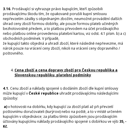
3.16.
Prodávající si vyhrazuje právo kupujícím, kteří způsobili
prodávajícímu škodu tím, že opakovaně porušili kupní smlouvu
nepřevzetím zásilky s objednaným zbožím, neumožnit provádění dalších
úhrad ceny zboží formou dobírky, ale pouze formou plateb učiněných
bezhotovostně předem, a to platbou převodem na účet prodávajícího
nebo platbou online provedenou platební kartou, viz odst. 4.1 písm. b) a c)
obchodních podmínek. V případě,
že kupující takto objedná a uhradí zboží, které následně nepřevezme, má
nárok pouze na vrácení ceny zboží, nikoli na vrácení ceny dopravného /
poštovného.
Cena zboží a cena dopravy zboží pro Českou republika a
Slovenskou republiku, platební podmínky
4.1.
Cenu zboží a náklady spojené s dodáním zboží dle kupní smlouvy
může kupující v
České republice
uhradit prodávajícímu následujícími
způsoby:
a)
v hotovosti na dobírku, kdy kupující za zboží platí až při převzetí
poštovnímu doručovateli (kurýrovi) nebo na poště, a to v místě určeném
kupujícím v objednávce; za platbu tímto způsobem jsou prodávajícím
účtovány kupujícímu náklady prodávajícího spojené s dobírkou ve výši
35, -
Kč.