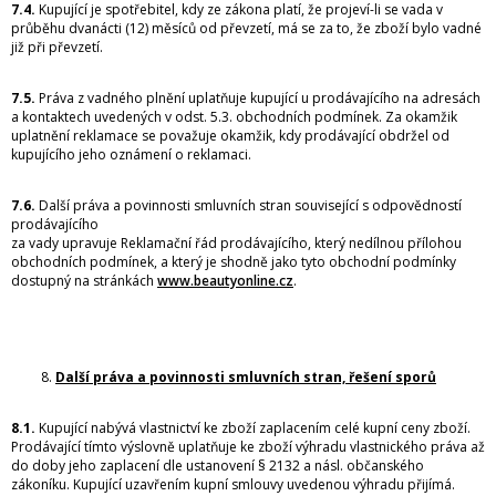
7.4.
Kupující je spotřebitel, kdy ze zákona platí, že projeví-li se vada v
průběhu dvanácti (12) měsíců od převzetí, má se za to, že zboží bylo vadné
již při převzetí.
7.5.
Práva z vadného plnění uplatňuje kupující u prodávajícího na adresách
a kontaktech uvedených v odst. 5.3. obchodních podmínek. Za okamžik
uplatnění reklamace se považuje okamžik, kdy prodávající obdržel od
kupujícího jeho oznámení o reklamaci.
7.6.
Další práva a povinnosti smluvních stran související s odpovědností
prodávajícího
za vady upravuje Reklamační řád prodávajícího, který nedílnou přílohou
obchodních podmínek, a který je shodně jako tyto obchodní podmínky
dostupný na stránkách
www.beautyonline.cz
.
Další práva a povinnosti smluvních stran, řešení sporů
8.1.
Kupující nabývá vlastnictví ke zboží zaplacením celé kupní ceny zboží.
Prodávající tímto výslovně uplatňuje ke zboží výhradu vlastnického práva až
do doby jeho zaplacení dle ustanovení § 2132 a násl. občanského
zákoníku. Kupující uzavřením kupní smlouvy uvedenou výhradu přijímá.