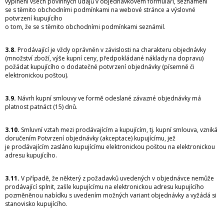
vyplnění všech povinných údajů v objednávkovém formuláři, seznámení
se s těmito obchodními podmínkami na webové stránce a výslovné
potvrzení kupujícího
o tom, že se s těmito obchodními podmínkami seznámil.
3.8.
Prodávající je vždy oprávněn v závislosti na charakteru objednávky
(množství zboží, výše kupní ceny, předpokládané náklady na dopravu)
požádat kupujícího o dodatečné potvrzení objednávky (písemně či
elektronickou poštou).
3.9.
Návrh kupní smlouvy ve formě odeslané závazné objednávky má
platnost patnáct (15) dnů.
3.10.
Smluvní vztah mezi prodávajícím a kupujícím, tj. kupní smlouva, vzniká
doručením Potvrzení objednávky (akceptace) kupujícímu, jež
je prodávajícím zasláno kupujícímu elektronickou poštou na elektronickou
adresu kupujícího.
3.11.
V případě, že některý z požadavků uvedených v objednávce nemůže
prodávající splnit, zašle kupujícímu na elektronickou adresu kupujícího
pozměněnou nabídku s uvedením možných variant objednávky a vyžádá si
stanovisko kupujícího.