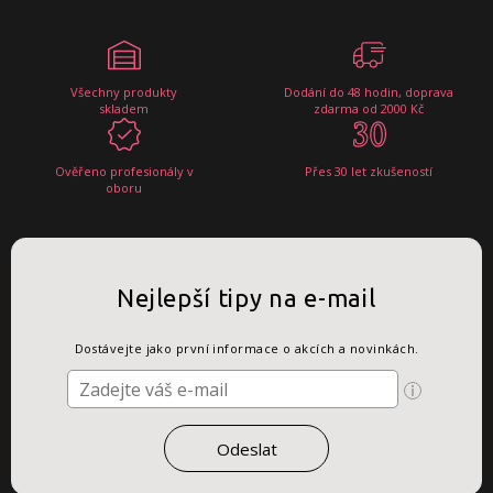
Všechny produkty
Dodání do 48 hodin, doprava
skladem
zdarma od 2000 Kč
Ověřeno profesionály v
Přes 30 let zkušeností
oboru
Nejlepší tipy na e-mail
Dostávejte jako první informace o akcích a novinkách.