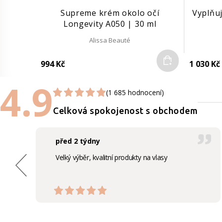
Supreme krém okolo očí
Vyplňu
Longevity A050 | 30 ml
Alissa Beauté
Do košíku
994 Kč
1 030 Kč
4.9
(1 685 hodnocení)
Celková spokojenost s obchodem
před 2 týdny
Velký výběr, kvalitní produkty na vlasy