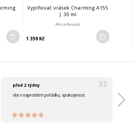
harming
Vyplňovač vrásek Charming A155
| 30 ml
Alissa Beauté
Do košíku
Do košíku
1 359 Kč
před 2 týdny
vše v naprostém pořádku, spokojenost