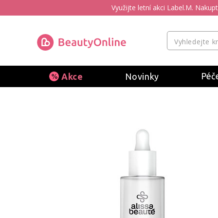
Využijte letní akci Label.M. Naku
Péče
Akce
Novinky