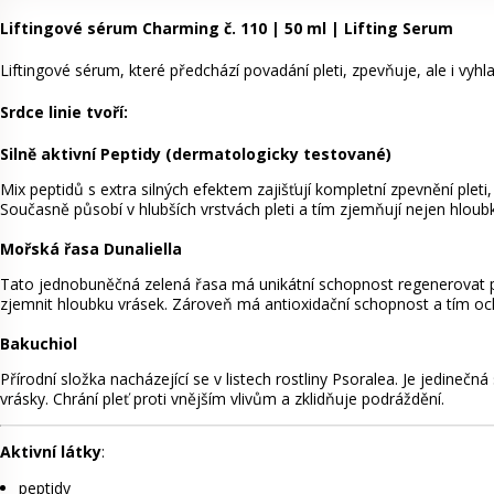
Liftingové sérum Charming č. 110 | 50 ml | Lifting Serum
Liftingové sérum, které předchází povadání pleti, zpevňuje, ale i vyh
Srdce linie tvoří:
Silně aktivní Peptidy (dermatologicky testované)
Mix peptidů s extra silných efektem zajišťují kompletní zpevnění pleti,
Současně působí v hlubších vrstvách pleti a tím zjemňují nejen hloubk
Mořská řasa Dunaliella
Tato jednobuněčná zelená řasa má unikátní schopnost regenerovat 
zjemnit hloubku vrásek. Zároveň má antioxidační schopnost a tím ochr
Bakuchiol
Přírodní složka nacházející se v listech rostliny Psoralea. Je jedinečn
vrásky. Chrání pleť proti vnějším vlivům a zklidňuje podráždění.
Aktivní látky
:
peptidy