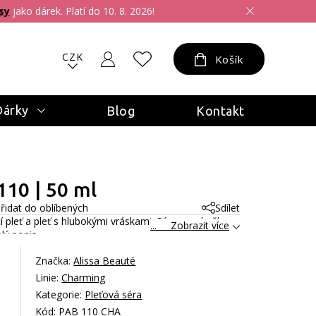
sy
jako dárek. Platí do 10. 8. 2026!
CZK
Košík
Dárky
Blog
Kontakt
10 | 50 ml
řidat do oblíbených
Sdílet
í pleť a pleť s hlubokými vráskami. Sérum pokožku
... Zobrazit více
lý popis
Značka:
Alissa Beauté
Linie:
Charming
Kategorie:
Pleťová séra
Kód: PAB 110 CHA