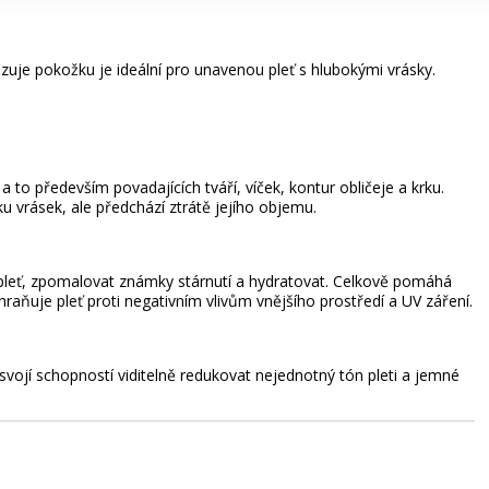
lazuje pokožku je ideální pro unavenou pleť s hlubokými vrásky.
 a to především povadajících tváří, víček, kontur obličeje a krku.
u vrásek, ale předchází ztrátě jejího objemu.
pleť, zpomalovat známky stárnutí a hydratovat. Celkově pomáhá
aňuje pleť proti negativním vlivům vnějšího prostředí a UV záření.
á svojí schopností viditelně redukovat nejednotný tón pleti a jemné