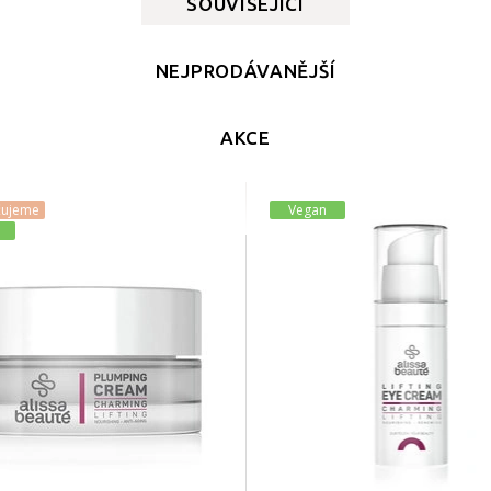
SOUVISEJÍCÍ
NEJPRODÁVANĚJŠÍ
AKCE
čujeme
Vegan