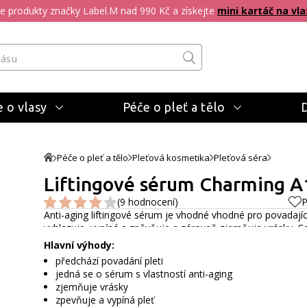
pte produkty značky Label.M nad 990 Kč a získejte
mini kartáč na vla
 o vlasy
Péče o pleť a tělo
Péče o pleť a tělo
Pleťová kosmetika
Pleťová séra
Liftingové sérum Charming A1
(9 hodnocení)
P
Anti-aging liftingové sérum je vhodné vhodné pro povadajíc
vyhlazuje, vypíná a zpěvňuje a zároveň zjemňuje vrásky.
Ce
Hlavní výhody:
předchází povadání pleti
jedná se o sérum s vlastností anti-aging
zjemňuje vrásky
zpevňuje a vypíná pleť