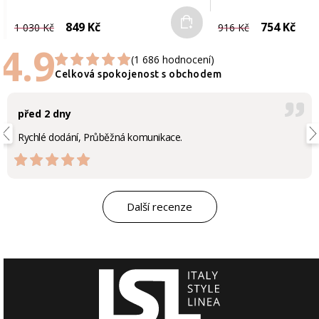
Do košíku
849 Kč
754 Kč
1 030 Kč
916 Kč
4.9
(1 686 hodnocení)
Celková spokojenost s obchodem
před 2 dny
Rychlé dodání, Průběžná komunikace.
Další recenze