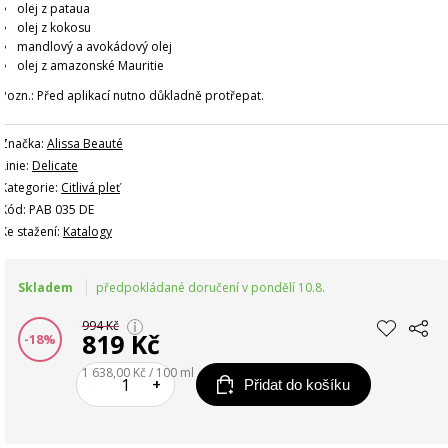
olej z pataua
olej z kokosu
mandlový a avokádový olej
olej z amazonské Mauritie
Pozn.: Před aplikací nutno důkladně protřepat.
Značka:
Alissa Beauté
Linie:
Delicate
Kategorie:
Citlivá pleť
Kód: PAB 035 DE
Ke stažení:
Katalogy
Skladem
předpokládané doručení v pondělí 10.8.
994 Kč
819 Kč
-18%
1 638,00 Kč / 100 ml
–
+
Přidat do košíku