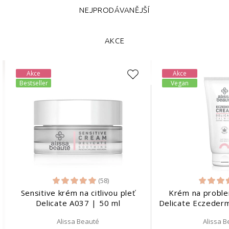
NEJPRODÁVANĚJŠÍ
AKCE
Akce
Akce
Bestseller
Vegan
(58)
Sensitive krém na citlivou pleť
Krém na proble
Delicate A037 | 50 ml
Delicate Eczeder
Alissa Beauté
Alissa 