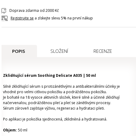
Doprava zdarma od 2000 Kč
Registrujte se
a získejte slevu 5% na první nákup
POPIS
SLOŽENÍ
RECENZE
Zklidňující sérum Soothing Delicate A035 | 50 ml
Silně zklidňující sérum s protizánětlivými a antibakteriálními účinky je
vhodné pro velmi citlivou pokožku a podrážděnou pokožku.
Je bohaté na 18 vysoce aktivních složek, které silně a účinně zklidňují
načervenalou, podrážděnou pleť a pleť se zánětlivými procesy.
Sérum zároveň zajišťuje výživu, regeneraci a hydrataci pleti.
Po aplikaci je pokožka sjednocená, zklidněná a hydratovaná.
Objem:
50 ml