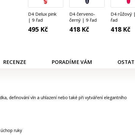
D4 Delux pink
D4 červeno-
D4 růžový 
| 9 řad
černý | 9 řad
řad
495 Kč
418 Kč
418 Kč
RECENZE
PORADÍME VÁM
OSTAT
ka, definování vln a uhlazení nebo také při vytváření elegantního
ý úchop ruky