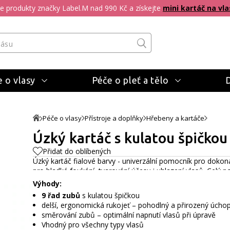
pte produkty značky Label.M nad 990 Kč a získejte
mini kartáč na vla
 o vlasy
Péče o pleť a tělo
Péče o vlasy
Přístroje a doplňky
Hřebeny a kartáče
Úzký kartáč s kulatou špičkou 
Přidat do oblíbených
Úzký kartáč fialové barvy - univerzální pomocník pro dokona
pro hladké foukání, tvarování účesu i uhlazení vlasů.
Celý p
Výhody:
9 řad zubů
s kulatou špičkou
delší, ergonomická rukojeť – pohodlný a přirozený úcho
směrování zubů – optimální napnutí vlasů při úpravě
Vhodný pro všechny typy vlasů