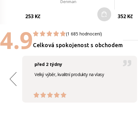
Denman
Do košíku
253 Kč
352 Kč
4.9
(1 685 hodnocení)
Celková spokojenost s obchodem
před 2 týdny
Velký výběr, kvalitní produkty na vlasy