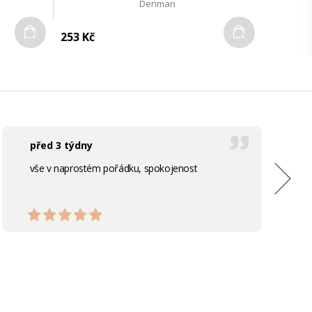
Denman
Do košíku
Do košíku
253 Kč
před 3 týdny
vše v naprostém pořádku, spokojenost