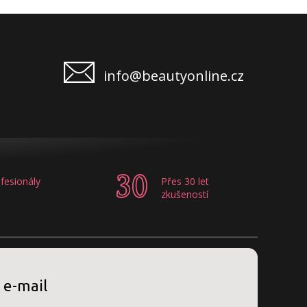
info@beautyonline.cz
fesionály
Přes 30 let
zkušeností
 e-mail