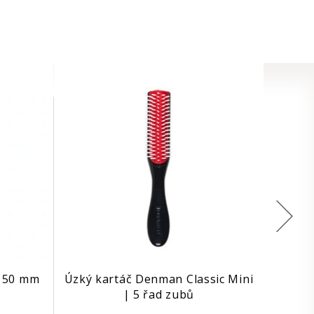
| 50 mm
Úzký kartáč Denman Classic Mini
| 5 řad zubů