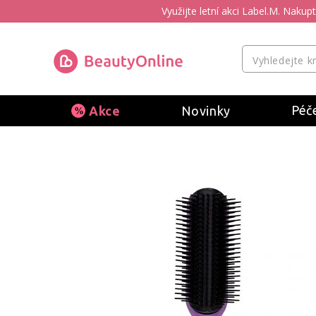
Využijte letní akci Label.M. Naku
Péče
Akce
Novinky