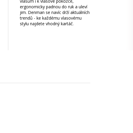
vlasům i k vlasové pokožce,
ergonomicky padnou do ruk a uleví
jim. Denman se navíc drží aktuálních
trendů - ke každému vlasovému
stylu najdete vhodný kartáč.