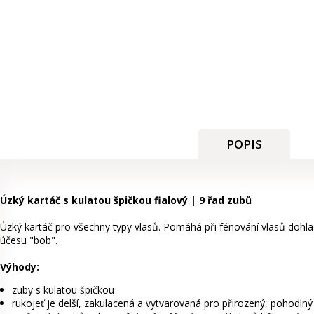
POPIS
Úzký kartáč s kulatou špičkou fialový | 9 řad zubů
Úzký kartáč pro všechny typy vlasů. Pomáhá při fénování vlasů dohlad
účesu "bob".
Výhody:
zuby s kulatou špičkou
rukojeť je delší, zakulacená a vytvarovaná pro přirozený, pohodln