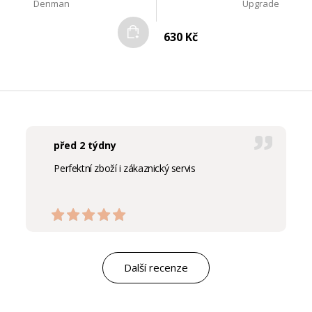
Denman
Upgrade
Do košíku
630 Kč
před 2 týdny
Perfektní zboží i zákaznický servis
Další recenze