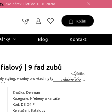
sy
jako dárek. Platí do 10. 8. 2026!
CZK
Košík
Dárky
Blog
Kontakt
fialový | 9 řad zubů
Sdílet
lý styling, vhodný pro všechny typy vlasů. Ideální
... Zobrazit více
opis
Značka:
Denman
Kategorie:
Hřebeny a kartáče
p
Kód: DE D4-F
Ke stažení:
Katalogy