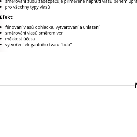
směrování zubů zabezpečuje přiměřené napnutí vlasů během úpr
pro všechny typy vlasů
Efekt:
fénování vlasů dohladka, vytvarování a uhlazení
směrování vlasů směrem ven
měkkost účesu
vytvoření elegantního tvaru "bob"