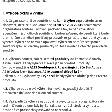
vstupem do soutěže seznámit.
4. VYHODNOCENÍ A VÝHRA
4.1.
Organizátor určí ze soutěžících celkem
3 výherce
prostřednictvím
slosování, které se bude konat dne
31.10. v 12:00 2024
v provozovně
organizátora soutěže. Losování proběhne tak, že papírové štítky
s označením jednotlivých soutěžících budou zařazeny do osudí, které bude
promícháno a z něhož pověřený pracovník organizátora náhodně vylosuje
výherce. Výherce se nemůže opakovat. Výhercem se může stát pouze
soutěžící splňující všechny podmínky soutěže uvedené v těchto pravidlech
soutěže.
4.2.
Výhrou v soutěži jsou celkem
tři produkty
od kosmetické značky
Alissa Beauté. Každý výherce získává jeden produkt. Produkty:
Výhrou v soutěži je
A223 Doublepack Rozjasňující péče Bio Active
,
A216 Velvet krém Radiance
,
A219 Luxusní tělový krém
.
Celkem budou vylosovány
3 výherci
, každý výherce obdrží jeden z těchto
produktů.
4.3.
Výherce bude o své výhře informován nejpozději do pěti (5)
pracovních dnů ode dne ukončení soutěže.
4.4.
V případě, že výherce neodpoví na výzvu ze strany organizátora do
sedmi (7) dnů od dne, kdy byl kontaktován, ztrácí nárok na výhru a ta
propadá ve prospěch vylosovaného náhradníka.