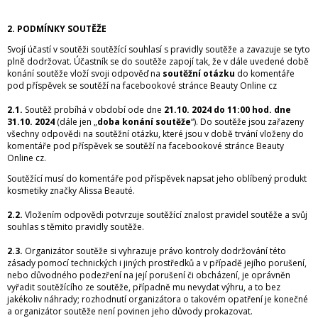
2. PODMÍNKY SOUTĚŽE
Svojí účastí v soutěži soutěžící souhlasí s pravidly soutěže a zavazuje se tyto
plně dodržovat. Účastník se do soutěže zapojí tak, že v dále uvedené době
konání soutěže vloží svoji odpověď na
soutěžní otázku
do komentáře
pod příspěvek se soutěží na facebookové stránce Beauty Online cz
2.1.
Soutěž probíhá v období ode dne
21.10. 2024 do 11:00 hod. dne
31.10. 2024
(dále jen „
doba konání soutěže
“). Do soutěže jsou zařazeny
všechny odpovědi na soutěžní otázku, které jsou v době trvání vloženy do
komentáře pod příspěvek se soutěží na facebookové stránce Beauty
Online cz.
Soutěžící musí do komentáře pod příspěvek napsat jeho oblíbený produkt
kosmetiky značky Alissa Beauté.
2.2.
Vložením odpovědi potvrzuje soutěžící znalost pravidel soutěže a svůj
souhlas s těmito pravidly soutěže.
2.3.
Organizátor soutěže si vyhrazuje právo kontroly dodržování této
zásady pomocí technických i jiných prostředků a v případě jejího porušení,
nebo důvodného podezření na její porušení či obcházení, je oprávněn
vyřadit soutěžícího ze soutěže, případně mu nevydat výhru, a to bez
jakékoliv náhrady; rozhodnutí organizátora o takovém opatření je konečné
a organizátor soutěže není povinen jeho důvody prokazovat.