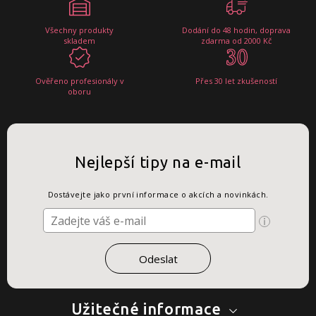
Všechny produkty
Dodání do 48 hodin, doprava
skladem
zdarma od 2000 Kč
Ověřeno profesionály v
Přes 30 let zkušeností
oboru
Nejlepší tipy na e-mail
Dostávejte jako první informace o akcích a novinkách.
Užitečné informace