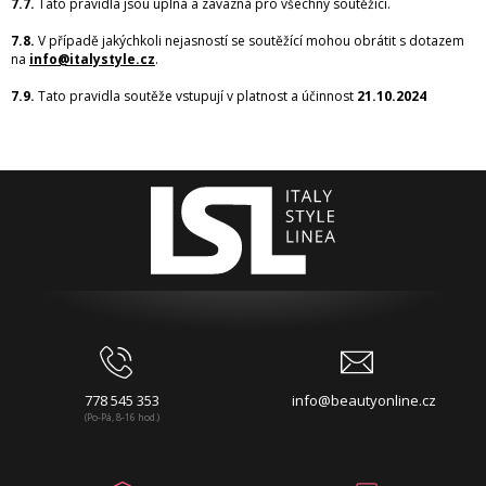
7.7.
Tato pravidla jsou úplná a závazná pro všechny soutěžící.
7.8.
V případě jakýchkoli nejasností se soutěžící mohou obrátit s dotazem
na
info@italystyle.cz
.
7.9.
Tato pravidla soutěže vstupují v platnost a účinnost
21.10.2024
778 545 353
info@beautyonline.cz
(Po-Pá, 8-16 hod.)