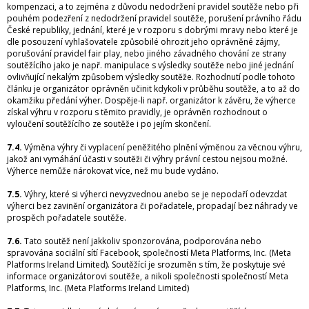
kompenzaci, a to zejména z důvodu nedodržení pravidel soutěže nebo při
pouhém podezření z nedodržení pravidel soutěže, porušení právního řádu
České republiky, jednání, které je v rozporu s dobrými mravy nebo které je
dle posouzení vyhlašovatele způsobilé ohrozit jeho oprávněné zájmy,
porušování pravidel fair play, nebo jiného závadného chování ze strany
soutěžícího jako je např. manipulace s výsledky soutěže nebo jiné jednání
ovlivňující nekalým způsobem výsledky soutěže. Rozhodnutí podle tohoto
článku je organizátor oprávněn učinit kdykoli v průběhu soutěže, a to až do
okamžiku předání výher. Dospěje-li např. organizátor k závěru, že výherce
získal výhru v rozporu s těmito pravidly, je oprávněn rozhodnout o
vyloučení soutěžícího ze soutěže i po jejím skončení.
7.4.
Výměna výhry či vyplacení peněžitého plnění výměnou za věcnou výhru,
jakož ani vymáhání účasti v soutěži či výhry právní cestou nejsou možné.
Výherce nemůže nárokovat více, než mu bude vydáno.
7.5.
Výhry, které si výherci nevyzvednou anebo se je nepodaří odevzdat
výherci bez zavinění organizátora či pořadatele, propadají bez náhrady ve
prospěch pořadatele soutěže.
7.6.
Tato soutěž není jakkoliv sponzorována, podporována nebo
spravována sociální sítí Facebook, společností Meta Platforms, Inc. (Meta
Platforms Ireland Limited). Soutěžící je srozuměn s tím, že poskytuje své
informace organizátorovi soutěže, a nikoli společnosti společností Meta
Platforms, Inc. (Meta Platforms Ireland Limited)