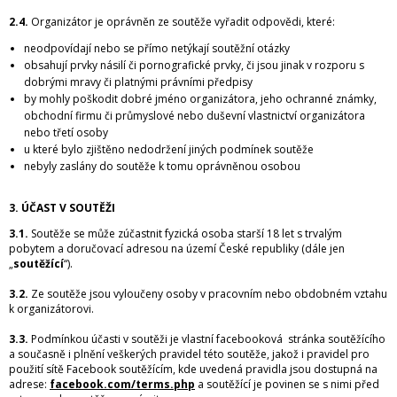
2.4.
Organizátor je oprávněn ze soutěže vyřadit odpovědi, které:
neodpovídají nebo se přímo netýkají soutěžní otázky
obsahují prvky násilí či pornografické prvky, či jsou jinak v rozporu s
dobrými mravy či platnými právními předpisy
by mohly poškodit dobré jméno organizátora, jeho ochranné známky,
obchodní firmu či průmyslové nebo duševní vlastnictví organizátora
nebo třetí osoby
u které bylo zjištěno nedodržení jiných podmínek soutěže
nebyly zaslány do soutěže k tomu oprávněnou osobou
3. ÚČAST V SOUTĚŽI
3.1.
Soutěže se může zúčastnit fyzická osoba starší 18 let s trvalým
pobytem a doručovací adresou na území České republiky (dále jen
„
soutěžící
“).
3.2.
Ze soutěže jsou vyloučeny osoby v pracovním nebo obdobném vztahu
k organizátorovi.
3.3.
Podmínkou účasti v soutěži je vlastní facebooková stránka soutěžícího
a současně i plnění veškerých pravidel této soutěže, jakož i pravidel pro
použití sítě Facebook soutěžícím, kde uvedená pravidla jsou dostupná na
adrese:
facebook.com/terms.php
a soutěžící je povinen se s nimi před