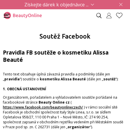
Získejte dárek k objednávce ...
Soutěž Facebook
Pravidla FB soutěže o kosmetiku Alissa
Beauté
Tento text obsahuje úplná závazná pravidla a podmínky (dále jen
„
pravidla
“) soutěže o
kosmetiku Alissa Beauté
(dále jen „
soutěž
“):
1. OBECNÁ USTANOVENÍ
Organizátorem, pořadatelem a vyhlašovatelem soutěže pořádané na
facebookové stránce
Beauty Online cz
(
https://www.facebook.com/beautyonlineczech/
) v rámci sociální sítě
Facebook je obchodní společnost Italy Style Linea, s.r.o. se sídlem
Opletalova 958/27, 110 00 Praha 1 – Nové Město, IČ: 274 90 254,
společnost zapsaná v obchodním rejstříku vedeném při Městském soudě
v Praze pod sp. zn. C 262731 (dále jen „
organizátor
“).