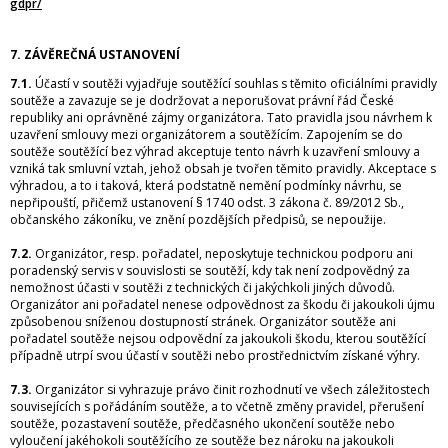
gdpr/
7. ZÁVĚREČNÁ USTANOVENÍ
7.1.
Účastí v soutěži vyjadřuje soutěžící souhlas s těmito oficiálními pravidly
soutěže a zavazuje se je dodržovat a neporušovat právní řád České
republiky ani oprávněné zájmy organizátora. Tato pravidla jsou návrhem k
uzavření smlouvy mezi organizátorem a soutěžícím. Zapojením se do
soutěže soutěžící bez výhrad akceptuje tento návrh k uzavření smlouvy a
vzniká tak smluvní vztah, jehož obsah je tvořen těmito pravidly. Akceptace s
výhradou, a to i taková, která podstatně nemění podmínky návrhu, se
nepřipouští, přičemž ustanovení § 1740 odst. 3 zákona č. 89/2012 Sb.,
občanského zákoníku, ve znění pozdějších předpisů, se nepoužije.
7.2.
Organizátor, resp. pořadatel, neposkytuje technickou podporu ani
poradenský servis v souvislosti se soutěží, kdy tak není zodpovědný za
nemožnost účasti v soutěži z technických či jakýchkoli jiných důvodů.
Organizátor ani pořadatel nenese odpovědnost za škodu či jakoukoli újmu
způsobenou sníženou dostupností stránek. Organizátor soutěže ani
pořadatel soutěže nejsou odpovědní za jakoukoli škodu, kterou soutěžící
případně utrpí svou účastí v soutěži nebo prostřednictvím získané výhry.
7.3.
Organizátor si vyhrazuje právo činit rozhodnutí ve všech záležitostech
souvisejících s pořádáním soutěže, a to včetně změny pravidel, přerušení
soutěže, pozastavení soutěže, předčasného ukončení soutěže nebo
vyloučení jakéhokoli soutěžícího ze soutěže bez nároku na jakoukoli