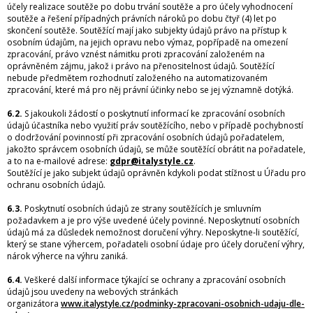
účely realizace soutěže po dobu trvání soutěže a pro účely vyhodnocení
soutěže a řešení případných právních nároků po dobu čtyř (4) let po
skončení soutěže. Soutěžící mají jako subjekty údajů právo na přístup k
osobním údajům, na jejich opravu nebo výmaz, popřípadě na omezení
zpracování, právo vznést námitku proti zpracování založeném na
oprávněném zájmu, jakož i právo na přenositelnost údajů. Soutěžící
nebude předmětem rozhodnutí založeného na automatizovaném
zpracování, které má pro něj právní účinky nebo se jej významně dotýká.
6.2.
S jakoukoli žádostí o poskytnutí informací ke zpracování osobních
údajů účastníka nebo využití práv soutěžícího, nebo v případě pochybností
o dodržování povinností při zpracování osobních údajů pořadatelem,
jakožto správcem osobních údajů, se může soutěžící obrátit na pořadatele,
a to na e-mailové adrese:
gdpr@italystyle.cz
.
Soutěžící je jako subjekt údajů oprávněn kdykoli podat stížnost u Úřadu pro
ochranu osobních údajů.
6.3.
Poskytnutí osobních údajů ze strany soutěžících je smluvním
požadavkem a je pro výše uvedené účely povinné. Neposkytnutí osobních
údajů má za důsledek nemožnost doručení výhry. Neposkytne-li soutěžící,
který se stane výhercem, pořadateli osobní údaje pro účely doručení výhry,
nárok výherce na výhru zaniká.
6.4.
Veškeré další informace týkající se ochrany a zpracování osobních
údajů jsou uvedeny na webových stránkách
organizátora
www.italystyle.cz/podminky-zpracovani-osobnich-udaju-dle-