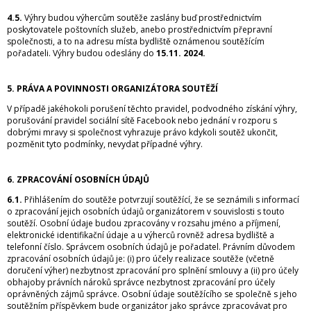
4.5.
Výhry budou výhercům soutěže zaslány buď prostřednictvím
poskytovatele poštovních služeb, anebo prostřednictvím přepravní
společnosti, a to na adresu místa bydliště oznámenou soutěžícím
pořadateli. Výhry budou odeslány do
15.11. 2024.
5. PRÁVA A POVINNOSTI ORGANIZÁTORA SOUTĚŽÍ
V případě jakéhokoli porušení těchto pravidel, podvodného získání výhry,
porušování pravidel sociální sítě Facebook nebo jednání v rozporu s
dobrými mravy si společnost vyhrazuje právo kdykoli soutěž ukončit,
pozměnit tyto podmínky, nevydat případné výhry.
6. ZPRACOVÁNÍ OSOBNÍCH ÚDAJŮ
6.1.
Přihlášením do soutěže potvrzují soutěžící, že se seznámili s informací
o zpracování jejich osobních údajů organizátorem v souvislosti s touto
soutěží. Osobní údaje budou zpracovány v rozsahu jméno a příjmení,
elektronické identifikační údaje a u výherců rovněž adresa bydliště a
telefonní číslo. Správcem osobních údajů je pořadatel. Právním důvodem
zpracování osobních údajů je: (i) pro účely realizace soutěže (včetně
doručení výher) nezbytnost zpracování pro splnění smlouvy a (ii) pro účely
obhajoby právních nároků správce nezbytnost zpracování pro účely
oprávněných zájmů správce. Osobní údaje soutěžícího se společně s jeho
soutěžním příspěvkem bude organizátor jako správce zpracovávat pro