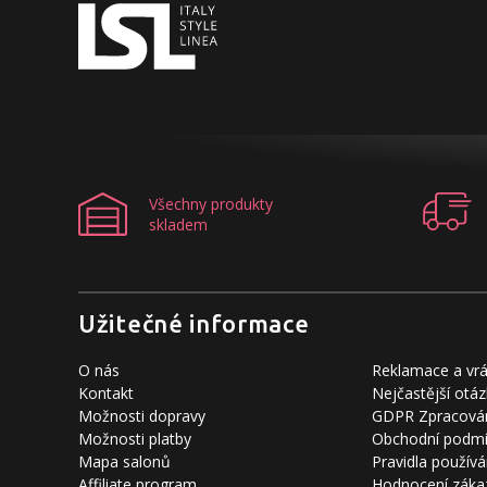
Všechny produkty
skladem
Užitečné informace
O nás
Reklamace a vrá
Kontakt
Nejčastější otáz
Možnosti dopravy
GDPR Zpracován
Možnosti platby
Obchodní podm
Mapa salonů
Pravidla používá
Affiliate program
Hodnocení záka