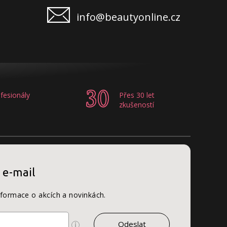
info@beautyonline.cz
fesionály
Přes 30 let
zkušeností
 e-mail
nformace o akcích a novinkách.