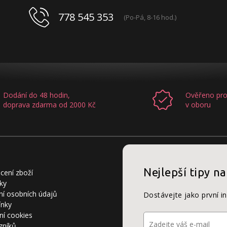
778 545 353
(Po-Pá, 8-16 hod.)
Dodání do 48 hodin,
Ověřeno pro
doprava zdarma od 2000 Kč
v oboru
Nejlepší tipy na
cení zboží
ky
í osobních údajů
Dostávejte jako první i
ínky
ní cookies
zníků