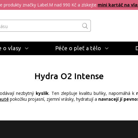
pte produkty značky Label.M nad 990 Kč a získejte
mini kartáč na vla
 o vlasy
Péče o pleť a tělo
Hydra O2 Intense
 dodávají nezbytný
kyslík
. Ten zlepšuje kvalitu buňky, napomáhá k
auté
pokožku projasní, zjemní vrásky, hydratují a
navracejí jí pevno