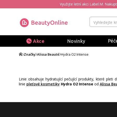
Využijte letní akci Label.M. Naku
Péče
Akce
Novinky
Značky
Alissa Beauté
Hydra O2 Intense
Linie obsahuje hydratující pečující produkty, které pleti
linie
pleťové kosmetiky
Hydra O2 Intense
od
Alissa Be