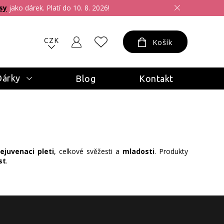
sy
jako dárek. Platí do 10. 8. 2026!
CZK
Košík
Dárky
Blog
Kontakt
rejuvenaci pleti
, celkové svěžesti a
mladosti
. Produkty
st
.