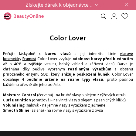
Získejte dárek k objednávce ...
Color Lover
Pečujte láskyplně o
barvu vlasů
a její intenzitu. Linie
vlasové
kosmetiky
Framesi
Color Lover zvyšuje
odolnost barvy před blednutím
až o 40% a zajišťuje vitalitu, hebký vzhled a zářivost vlasů. Barva je
chráněna díky pečlivě vybraným
rostlinným výtažkům
a obsahu
přirozeného enzymu SOD, který
snižuje poškození buněk
. Color Lover
obsahuje
4 podlinie určené na různé typy vlasů
, proto padnou
každému přesně dle jeho potřeb.
Moisture Control
(červená) - na hrubé vlasy s olejem z rýžových otrub
Curl Definition
(oranžová) - na vlnité vlasy s olejem z pšeničných klíčků
Volumizing
(fialová) - na jemné vlasy s výtažkem z ječmene
Smooth Shine
(zelená) - na rovné vlasy s výtažkem z ovsa