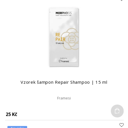
Vzorek šampon Repair Shampoo | 15 ml
Framesi
Do
25 Kč