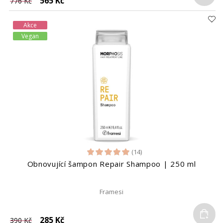
565 Kč
776 Kč
Akce
Vegan
(14)
Obnovující šampon Repair Shampoo | 250 ml
Framesi
Do
285 Kč
390 Kč