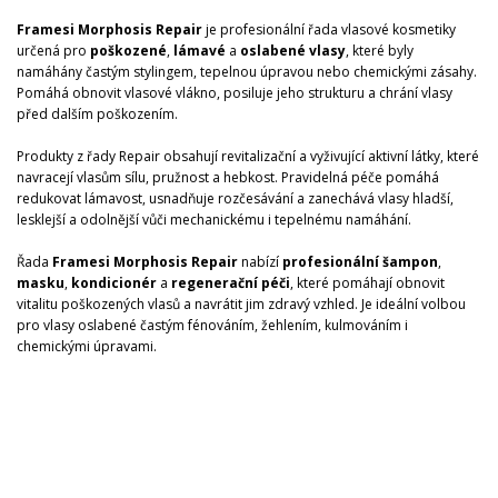
Framesi Morphosis Repair
je profesionální řada vlasové kosmetiky
určená pro
poškozené
,
lámavé
a
oslabené
vlasy
, které byly
namáhány častým stylingem, tepelnou úpravou nebo chemickými zásahy.
Pomáhá obnovit vlasové vlákno, posiluje jeho strukturu a chrání vlasy
před dalším poškozením.
Produkty z řady Repair obsahují revitalizační a vyživující aktivní látky, které
navracejí vlasům sílu, pružnost a hebkost. Pravidelná péče pomáhá
redukovat lámavost, usnadňuje rozčesávání a zanechává vlasy hladší,
lesklejší a odolnější vůči mechanickému i tepelnému namáhání.
Řada
Framesi Morphosis Repair
nabízí
profesionální
šampon
,
masku
,
kondicionér
a
regenerační
péči
, které pomáhají obnovit
vitalitu poškozených vlasů a navrátit jim zdravý vzhled. Je ideální volbou
pro vlasy oslabené častým fénováním, žehlením, kulmováním i
chemickými úpravami.