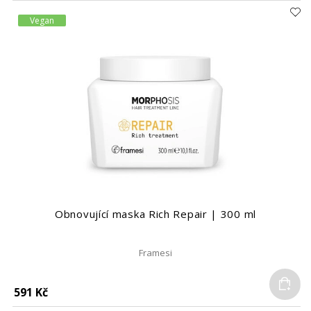
Vegan
Obnovující maska Rich Repair | 300 ml
Framesi
Do
591 Kč