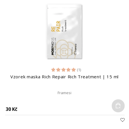
(1)
Vzorek maska Rich Repair Rich Treatment | 15 ml
Framesi
Do
30 Kč