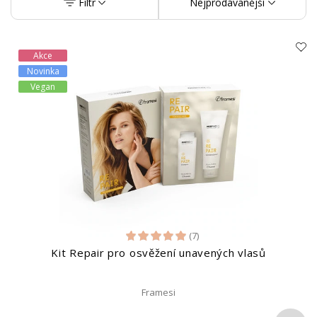
Filtr
Nejprodávanější
Akce
Novinka
Vegan
(7)
Kit Repair pro osvěžení unavených vlasů
Framesi