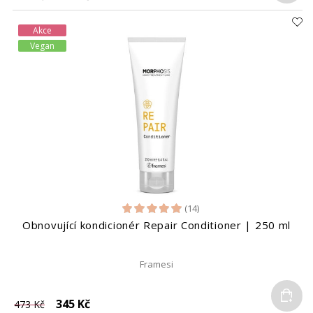
Akce
Vegan
(14)
Obnovující kondicionér Repair Conditioner | 250 ml
Framesi
Do
345 Kč
473 Kč