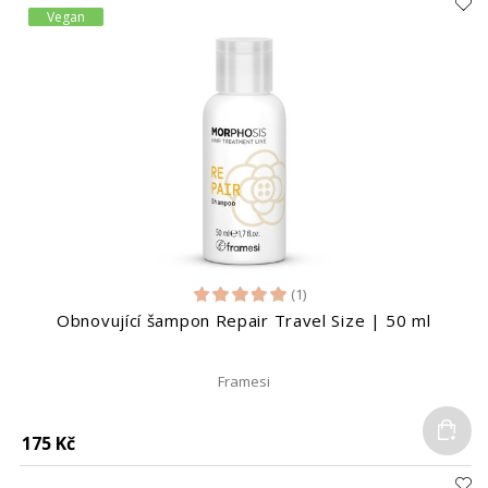
Vegan
(1)
Obnovující šampon Repair Travel Size | 50 ml
Framesi
Do
175 Kč