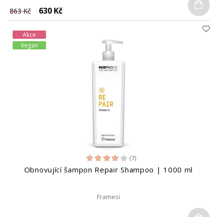
Do
630 Kč
863 Kč
Akce
Vegan
(7)
Obnovující šampon Repair Shampoo | 1000 ml
Framesi