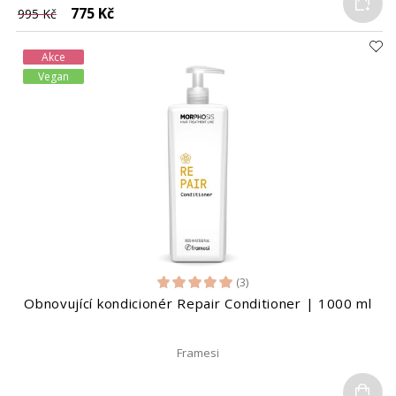
Do
775 Kč
995 Kč
Akce
Vegan
(3)
Obnovující kondicionér Repair Conditioner | 1000 ml
Framesi
Do