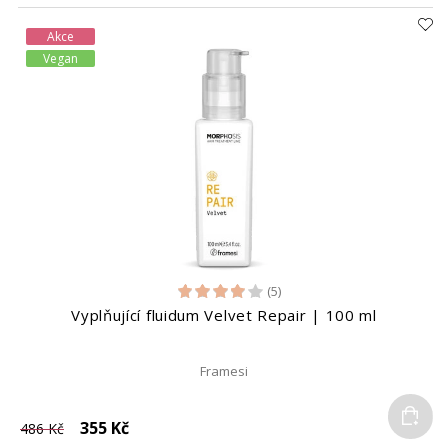
Akce
Vegan
(5)
Vyplňující fluidum Velvet Repair | 100 ml
Framesi
Do
355 Kč
486 Kč