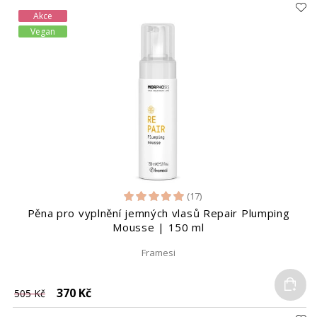
Akce
Vegan
(17)
Pěna pro vyplnění jemných vlasů Repair Plumping
Mousse | 150 ml
Framesi
Do
370 Kč
505 Kč