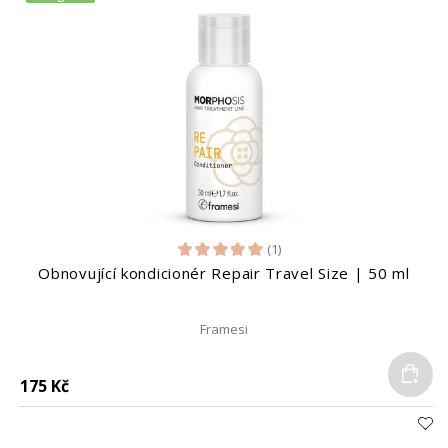
(1)
Obnovující kondicionér Repair Travel Size | 50 ml
Framesi
Do
175 Kč