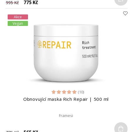
775 Kč
995 Kč
Akce
Vegan
(10)
Obnovující maska Rich Repair | 500 ml
Framesi
Do