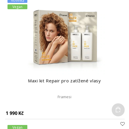
Novinka
Vegan
Maxi kit Repair pro zatížené vlasy
Framesi
Do
1 990 Kč
Vegan