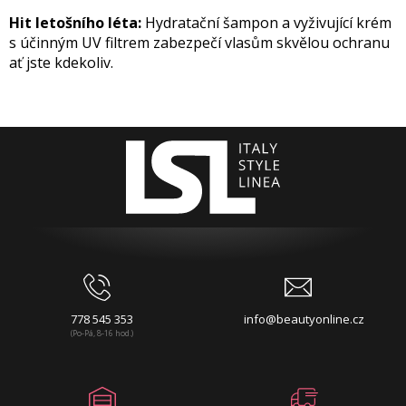
Hit letošního léta:
Hydratační šampon a vyživující krém
s účinným UV filtrem zabezpečí vlasům skvělou ochranu
ať jste kdekoliv.
778 545 353
info@beautyonline.cz
(Po-Pá, 8-16 hod.)