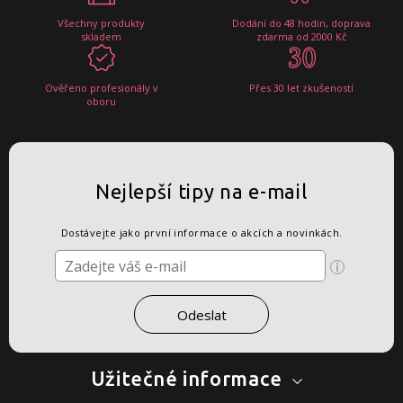
Všechny produkty
Dodání do 48 hodin, doprava
skladem
zdarma od 2000 Kč
Ověřeno profesionály v
Přes 30 let zkušeností
oboru
Nejlepší tipy na e-mail
Dostávejte jako první informace o akcích a novinkách.
Užitečné informace