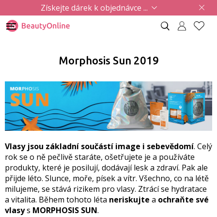
Získejte dárek k objednávce ...
Morphosis Sun 2019
Vlasy jsou základní součástí image i sebevědomí
. Celý
rok se o ně pečlivě staráte, ošetřujete je a používáte
produkty, které je posilují, dodávají lesk a zdraví. Pak ale
přijde léto. Slunce, moře, písek a vítr. Všechno, co na létě
milujeme, se stává rizikem pro vlasy. Ztrácí se hydratace
a vitalita. Během tohoto léta
neriskujte
a
ochraňte své
vlasy
s
MORPHOSIS SUN
.