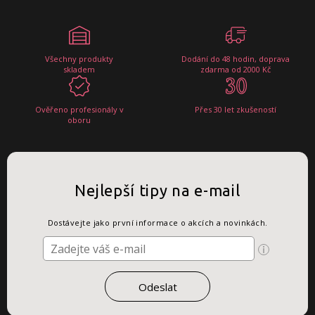
Všechny produkty
Dodání do 48 hodin, doprava
skladem
zdarma od 2000 Kč
Ověřeno profesionály v
Přes 30 let zkušeností
oboru
Nejlepší tipy na e-mail
Dostávejte jako první informace o akcích a novinkách.