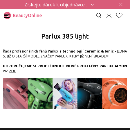
Získejte dárek k objednávce ...
Parlux 385 light
Řada profesionálních
fénů
Parlux
s technologií Ceramic & Ionic
- JEDNÁ
SE JIŽ O STARŠÍ MODEL ZNAČKY PARLUX, KTERÝ JIŽ NENÍ SKLADEM!
DOPORUČUJEME SI PROHLÉDNOUT NOVÉ PROFI FÉNY PARLUX ALYON
VIZ
ZDE