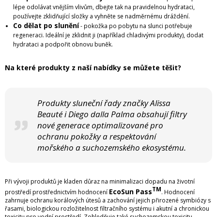
lépe odolávat vnějším vlivům, dbejte tak na pravidelnou hydrataci,
používejte zklidňující složky a vyhněte se nadměrnému dráždění.
Co dělat po slunění
- pokožka po pobytu na slunci potřebuje
regeneraci. Ideální je zklidnit ji (například chladivými produkty), dodat
hydrataci a podpořit obnovu buněk.
Na které produkty z naší nabídky se můžete těšit?
Produkty sluneční řady značky Alissa
Beauté i Diego dalla Palma obsahují filtry
nové generace optimalizované pro
ochranu pokožky a respektování
mořského a suchozemského ekosystému.
Při vývoji produktů je kladen důraz na minimalizaci dopadu na životní
TM
EcoSun Pass
prostředí prostřednictvím hodnocení
. Hodnocení
zahrnuje ochranu korálových útesů a zachování jejich přirozené symbiózy s
řasami, biologickou rozložitelnost filtračního systému i akutní a chronickou
toxicitu pro vodní prostředí. Zohledňuje také suchozemskou toxicitu,