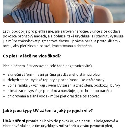
Letní období je pro pleť krásné, ale zároveň náročné. Slunce sice dodává
pokožce bronzový nádech, ale bohužel také urychluje její stárnutí, vysušuje
ji a může způsobovat pigmentové skvrny. Správná péče je proto klíčem k
tomu, aby pleť zůstala zdravá, hydratovaná a chráněná.
Co pleti v létě nejvíce škodí?
Pleť je během léta vystavena celé řadě negativních vlivů:
sluneční záření - hlavní příčina předčasného stárnutí pleti
dehydratace - vysoké teploty a pocení vedou ke ztrátě vody
volné radikály - vznikají vlivem UV záření a znečištění, poškozují buňky
klimatizace - vysušuje pokožku a narušuje její ochrannou bariéru
chlorovaná a slaná voda - může pleť dráždit a oslabovat
Jaké jsou typy UV záření a jaký je jejich vliv?
UVA záření
proniká hluboko do pokožky, kde narušuje kolagenová a
elastinová vlákna, a tím urychluje vznik vrásek a ztrátu pevnosti pleti,