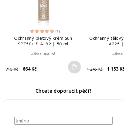
(1)
Ochranný pleťový krém Sun
Ochranný tělový 
SPF50+ č. A182 | 50 ml
A225 | 
Alissa Beauté
Alissa 
Do košíku
664 Kč
1 153 Kč
715 Kč
1 245 Kč
Chcete doporučit péči?