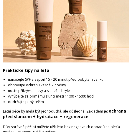
Praktické tipy na léto
nanášejte SPF alespoň 15 - 20 minut před pobytem venku
obnovujte ochranu každé 2 hodiny
noste přikrývku hlavy a sluneční brýle
vyhýbejte se přímému slunci mezi 11:00 - 15:00 hod.
dodržujte pitný režim
ochrana
Letní péče by měla být jednoduchá, ale důsledná. Základem je:
před sluncem + hydratace + regenerace
.
Díky správné péči si můžete užít léto bez negativních dopadů na pleť a
udržet ji zdravou, svěží a zářivou.