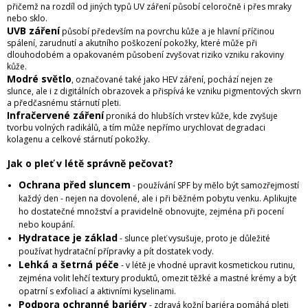
přičemž na rozdíl od jiných typů UV záření působí celoročně i přes mraky
nebo sklo.
UVB záření
působí především na povrchu kůže a je hlavní příčinou
spálení, zarudnutí a akutního poškození pokožky, které může při
dlouhodobém a opakovaném působení zvyšovat riziko vzniku rakoviny
kůže.
Modré světlo
, označované také jako HEV záření, pochází nejen ze
slunce, ale i z digitálních obrazovek a přispívá ke vzniku pigmentových skvrn
a předčasnému stárnutí pleti.
Infračervené záření
proniká do hlubších vrstev kůže, kde zvyšuje
tvorbu volných radikálů, a tím může nepřímo urychlovat degradaci
kolagenu a celkové stárnutí pokožky.
Jak o pleť v létě správně pečovat?
Ochrana před sluncem
- používání SPF by mělo být samozřejmostí
každý den - nejen na dovolené, ale i při běžném pobytu venku. Aplikujte
ho dostatečné množství a pravidelně obnovujte, zejména při pocení
nebo koupání.
Hydratace je základ
- slunce pleť vysušuje, proto je důležité
používat hydratační přípravky a pít dostatek vody.
Lehká a šetrná péče
- v létě je vhodné upravit kosmetickou rutinu,
zejména volit lehčí textury produktů, omezit těžké a mastné krémy a být
opatrní s exfoliací a aktivními kyselinami.
Podpora ochranné bariéry
- zdravá kožní bariéra pomáhá pleti