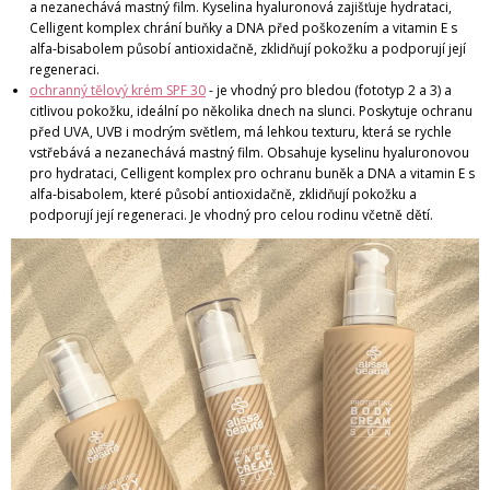
a nezanechává mastný film. Kyselina hyaluronová zajišťuje hydrataci,
Celligent komplex chrání buňky a DNA před poškozením a vitamin E s
alfa-bisabolem působí antioxidačně, zklidňují pokožku a podporují její
regeneraci.
ochranný tělový krém SPF 30
- je vhodný pro bledou (fototyp 2 a 3) a
citlivou pokožku, ideální po několika dnech na slunci. Poskytuje ochranu
před UVA, UVB i modrým světlem, má lehkou texturu, která se rychle
vstřebává a nezanechává mastný film. Obsahuje kyselinu hyaluronovou
pro hydrataci, Celligent komplex pro ochranu buněk a DNA a vitamin E s
alfa-bisabolem, které působí antioxidačně, zklidňují pokožku a
podporují její regeneraci. Je vhodný pro celou rodinu včetně dětí.