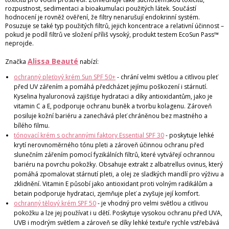
rozpustnost, sedimentaci a bioakumulaci použitých látek. Součástí
hodnocení je rovněž ověření, že filtry nenarušují endokrinní systém.
Posuzuje se také typ použitých filtrů, jejich koncentrace a relativní účinnost –
pokud je podíl filtrů ve složení příliš vysoký, produkt testem EcoSun Pass™
neprojde.
Alissa Beauté
Značka
nabízí:
ochranný pleťový krém Sun SPF 50+
- chrání velmi světlou a citlivou pleť
před UV zářením a pomáhá předcházet jejímu poškození i stárnutí.
Kyselina hyaluronová zajišťuje hydrataci a díky antioxidantům, jako je
vitamin C a E, podporuje ochranu buněk a tvorbu kolagenu. Zároveň
posiluje kožní bariéru a zanechává pleť chráněnou bez mastného a
bílého filmu.
tónovací krém s ochrannými faktory Essential SPF 30
- poskytuje lehké
krytí nerovnoměrného tónu pleti a zároveň účinnou ochranu před
slunečním zářením pomocí fyzikálních filtrů, které vytvářejí ochrannou
bariéru na povrchu pokožky. Obsahuje extrakt z albatrellus ovinus, který
pomáhá zpomalovat stárnutí pleti, a olej ze sladkých mandlí pro výživu a
zklidnění. Vitamin E působí jako antioxidant proti volným radikálům a
betain podporuje hydrataci, zjemňuje pleť a zvyšuje její komfort.
ochranný tělový krém SPF 50
- je vhodný pro velmi světlou a citlivou
pokožku a lze jej používat i u dětí. Poskytuje vysokou ochranu před UVA,
UVB i modrým světlem a zároveň se díky lehké textuře rychle vstřebává