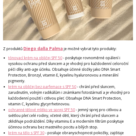
Diego dalla Palma
Z produktů
je možné vybrat tyto produkty:
tónovací krém na obličej SPF 50
- poskytuje rovnoměrné opálení i
vysokou ochranu před sluncem a je vhodný pro každodenní celoroční
péči díky anti-age účinku. Obsahuje účinné složky jako DNA Smart
Protection, Bronzyl, vitamin E, kyselinu hyaluronovou a minerální
pigmenty.
krém na obličej bez parfemace s SPF 50
- chrání před sluncem,
zarudnutím, volným radikálům i známkami fotostárnutí a je vhodný pro
každodenní použití i citlivou pleť. Obsahuje DNA Smart Protection,
vitamin C, kyselinu glycyrrhetinovou.
ochranné tělové mléko ve spreji SPF 50
- jemný sprej pro citlivou a
světlou pleť celé rodiny, včetně dětí, který chrání před sluncem a
zklidňuje podráždění. Díky vitaminu E a moderním filtrům poskytuje
účinnou ochranu bez mastného pocitu a bílých stop.
krém na tělo s SPF 30
- posiluje obranyschopnost pokožky, zajišťuje