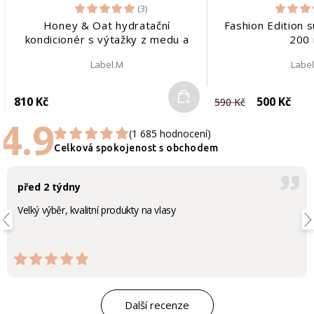
(3)
Honey & Oat hydratační
Fashion Edition 
kondicionér s výtažky z medu a
200 
ovsa | 300 ml
Label.M
Labe
Do košíku
810 Kč
500 Kč
590 Kč
4.9
(1 685 hodnocení)
Celková spokojenost s obchodem
před 2 týdny
Velký výběr, kvalitní produkty na vlasy
Další recenze