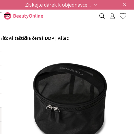
Získejte dárek k objednávce ...
Síťová taštička černá DDP | válec