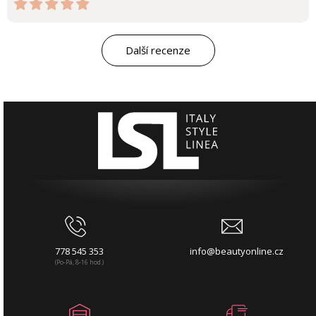
Další recenze
778 545 353
info@beautyonline.cz
(Po-Pá, 8-16 hod.)