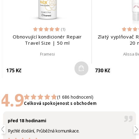
(1)
Obnovující kondicionér Repair
Zlatý vyplňovač 
Travel Size | 50 ml
20 
Framesi
Alissa 
Do košíku
175 Kč
730 Kč
4.9
(1 686 hodnocení)
Celková spokojenost s obchodem
před 18 hodinami
Rychlé dodání, Průběžná komunikace.