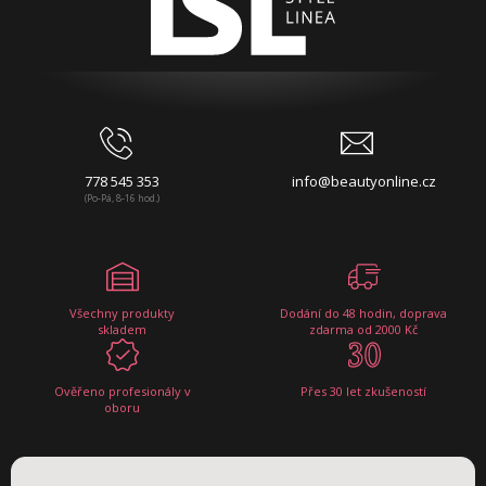
778 545 353
info@beautyonline.cz
(Po-Pá, 8-16 hod.)
Všechny produkty
Dodání do 48 hodin, doprava
skladem
zdarma od 2000 Kč
Ověřeno profesionály v
Přes 30 let zkušeností
oboru