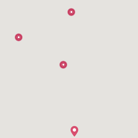
3
3
15