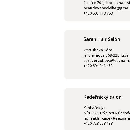
1. máje 701, Hrádek nad N
hroudovahedvika@gmai
+420 605 118 768
Sarah Hair Salon
Zerzubová Sára
Jeronýmova 568/22B, Libe
sarazerzubova@seznam.
+420 604 241 452
Kadeřnický salon
Klinkáček Jan
Míru 272, Frýdlant v Čechá
honzaklinkacek@seznam
+420 728 558 138