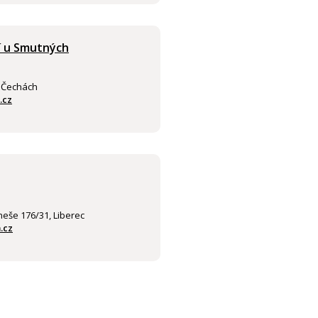
í u Smutných
v Čechách
.cz
eše 176/31, Liberec
.cz