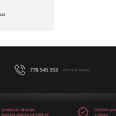
.cz
778 545 353
(Po-Pá, 8-16 hod.)
Dodání do 48 hodin,
Ověřeno pro
doprava zdarma od 2000 Kč
v oboru