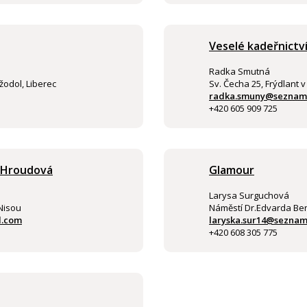
Veselé kadeřnictv
Radka Smutná
žodol, Liberec
Sv. Čecha 25, Frýdlant 
radka.smuny@seznam
+420 605 909 725
a Hroudová
Glamour
Larysa Surguchová
Nisou
Náměstí Dr.Edvarda Ben
l.com
laryska.sur14@seznam
+420 608 305 775