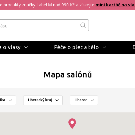
pte produkty značky Label.M nad 990 Kč a získejte
mini kartáč na vla
 o vlasy
Péče o pleť a tělo
Mapa salónů
ika
Liberecký kraj
Liberec