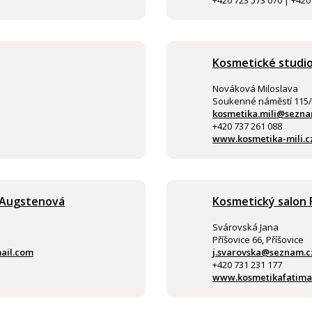
+420 723 573 070 | +420
Kosmetické studio
Nováková Miloslava
Soukenné náměstí 115/6
kosmetika.mili@sezna
+420 737 261 088
www.kosmetika-mili.c
 Augstenová
Kosmetický salon 
Svárovská Jana
Příšovice 66, Příšovice
ail.com
j.svarovska@seznam.c
+420 731 231 177
www.kosmetikafatima