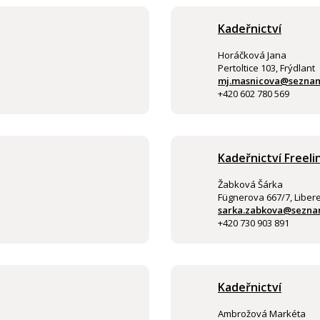
Kadeřnictví
Horáčková Jana
Pertoltice 103, Frýdlant
mj.masnicova@seznam
+420 602 780 569
Kadeřnictví Freeli
Žabková Šárka
Fügnerova 667/7, Libere
sarka.zabkova@sezna
+420 730 903 891
Kadeřnictví
Ambrožová Markéta