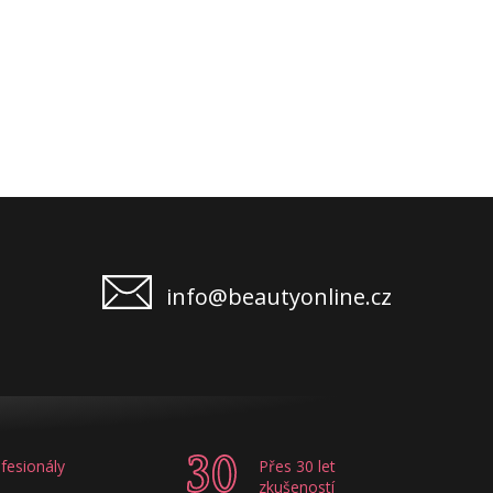
info@beautyonline.cz
fesionály
Přes 30 let
zkušeností