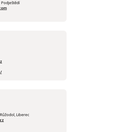
v Podještědí
com
z
/
 Růžodol, Liberec
cz