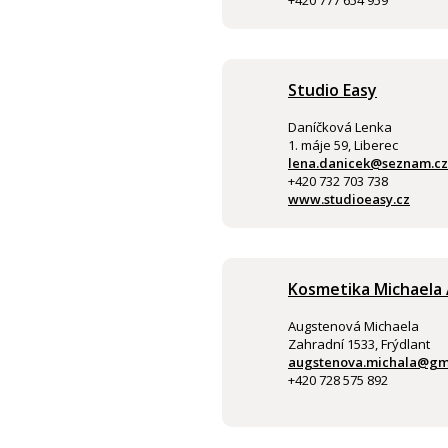
+420 777 654 959
Studio Easy
Daníčková Lenka
1. máje 59, Liberec
lena.danicek@seznam.cz
+420 732 703 738
www.studioeasy.cz
Kosmetika Michaela
Augstenová Michaela
Zahradní 1533, Frýdlant
augstenova.michala@gm
+420 728 575 892