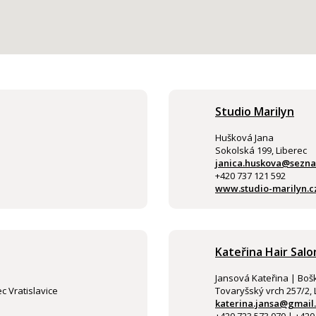
Studio Marilyn
Hušková Jana
Sokolská 199, Liberec
janica.huskova@sezn
+420 737 121 592
www.studio-marilyn.c
Kateřina Hair Salo
Jansová Kateřina | Boš
c Vratislavice
Tovaryšský vrch 257/2, 
katerina.jansa@gmail