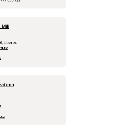
 777 058 122
 Mili
, Liberec
m.cz
z
Fatima
z
.cz