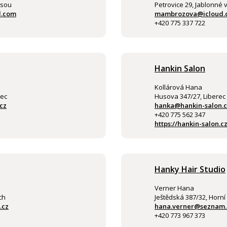
isou
Petrovice 29, Jablonné 
l.com
mambrozova@icloud.
+420 775 337 722
Hankin Salon
Kollárová Hana
rec
Husova 347/27, Liberec
cz
hanka@hankin-salon.c
+420 775 562 347
https://hankin-salon.cz
Hanky Hair Studio
Verner Hana
ch
Ještědská 387/32, Horní
.cz
hana.verner@seznam.
+420 773 967 373