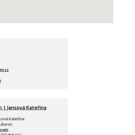
am.cz
z
n | Jansová Kateřina
ková Kateřina
Liberec
.com