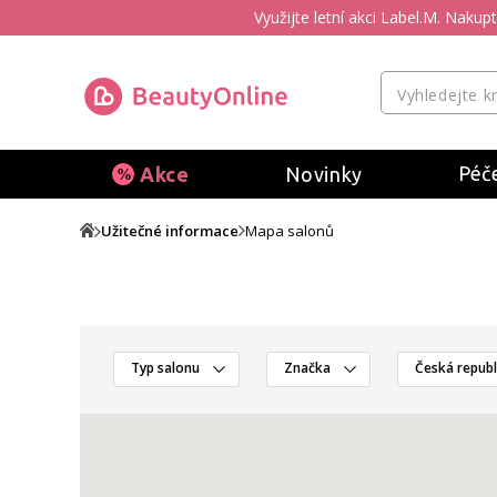
Využijte letní akci Label.M. Naku
Péče
Akce
Novinky
Užitečné informace
Mapa salonů
Typ salonu
Značka
Česká republ