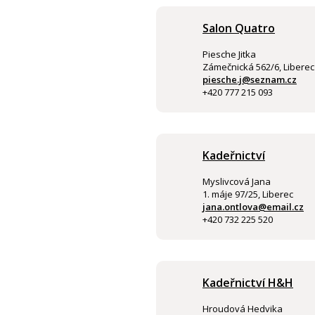
Salon Quatro
Piesche Jitka
Zámečnická 562/6, Liberec
piesche.j@seznam.cz
+420 777 215 093
Kadeřnictví
Myslivcová Jana
1. máje 97/25, Liberec
jana.ontlova@email.cz
+420 732 225 520
Kadeřnictví H&H
Hroudová Hedvika