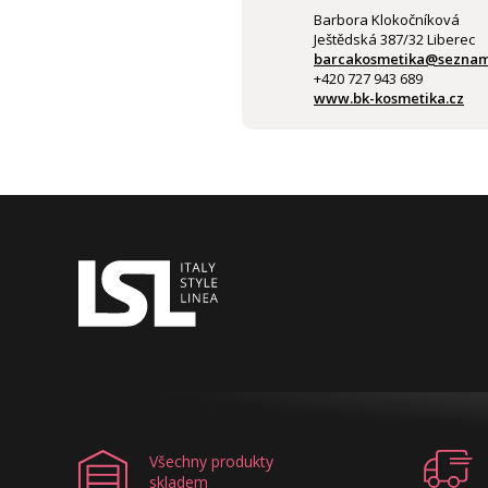
Barbora Klokočníková
Ještědská 387/32 Liberec
barcakosmetika@seznam
+420 727 943 689
www.bk-kosmetika.cz
Všechny produkty
skladem