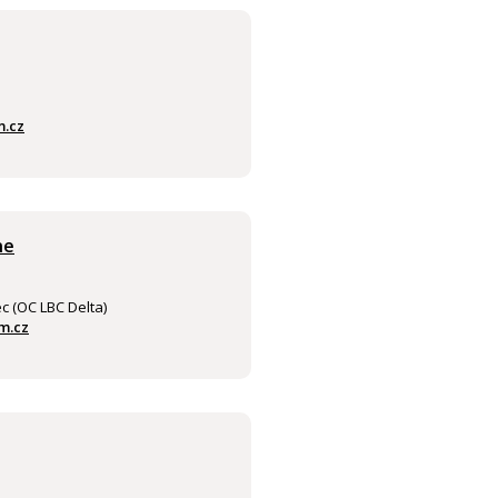
.cz
ne
c (OC LBC Delta)
m.cz