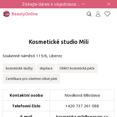
Získejte dárek k objednávce ...
Kosmetické studio Mili
Soukenné náměstí 115/6, Liberec
kosmetické služby
depilace
ONKO kosmetická péče
Certifikace pro ošetření citlivé pleti
Kontaktní osoba
Nováková Miloslava
Telefonní číslo
+420 737 261 088
E-mail
kosmetika.mili@seznam.cz