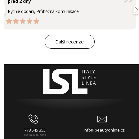
před 2 dny
Rychlé dodání, Průběžná komunikace.
Další recenze
778 545 353
info@beautyonline.cz
(Po-Pá, 8-16 hod.)