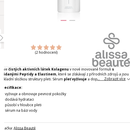
(2 hodnocení)
Linie
čistých aktivních látek Kolagenu
v nové inovované formuli
s
přidanými Peptidy a Elastinem
, které se získávají z přírodních zdrojů a jsou
... Zobrazit více
základní složkou struktury pleti. Sérum
pleť vyživuje
a doplňuje potřebné
látky pro
elasticitu pleti
. Zároveň
bojuje s vráskami a eliminuje
Specifikace:
povadání pleti
. Doporučujeme aplikovat malé množství
pod krém ráno a
večer
vyživuje a obnovuje pevnost pokožky
.
Celý popis
dodává hydrataci
působí v hloubce pleti
sérum na bázi vody
Značka:
Alissa Beauté