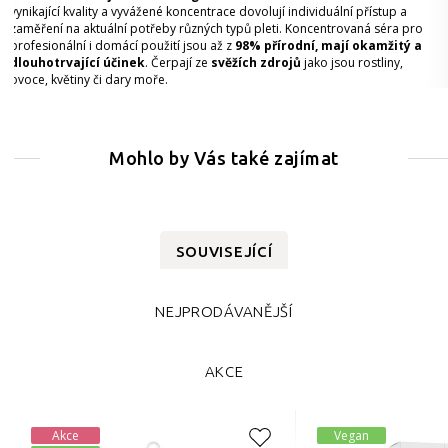
vynikající kvality a vyvážené koncentrace dovolují individuální přístup a
zaměření na aktuální potřeby různých typů pleti. Koncentrovaná séra pro
profesionální i domácí použití jsou až z
98% přírodní, mají okamžitý a
dlouhotrvající účinek
. Čerpají ze
svěžích zdrojů
jako jsou rostliny,
ovoce, květiny či dary moře.
Mohlo by Vás také zajímat
SOUVISEJÍCÍ
NEJPRODÁVANĚJŠÍ
AKCE
Akce
Vegan