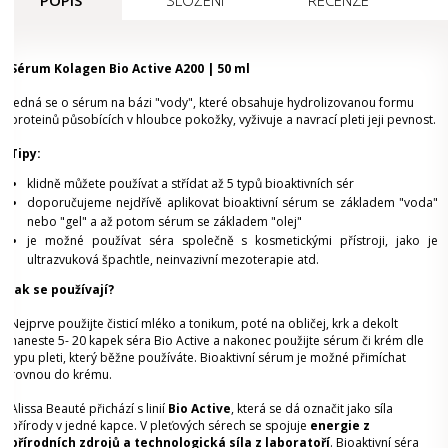
POPIS
SLOŽENÍ
RECENZE
Sérum Kolagen Bio Active A200 | 50 ml
Jedná se o sérum na bázi "vody", které obsahuje hydrolizovanou formu
proteinů působících v hloubce pokožky, vyživuje a navrací pleti jeji pevnost.
Tipy:
klidně můžete používat a střídat až 5 typů bioaktivních sér
doporučujeme nejdřívě aplikovat bioaktivní sérum se základem "voda"
nebo "gel" a až potom sérum se základem "olej"
je možné používat séra společně s kosmetickými přístroji, jako je
ultrazvuková špachtle, neinvazivní mezoterapie atd.
Jak se používají?
Nejprve použijte čisticí mléko a tonikum, poté na obličej, krk a dekolt
naneste 5- 20 kapek séra Bio Active a nakonec použijte sérum či krém dle
typu pleti, který běžne používáte. Bioaktivní sérum je možné přimíchat
rovnou do krému.
Alissa Beauté
přichází s linií
Bio Active
, která se dá označit jako síla
přírody v jedné kapce. V pleťových sérech se spojuje
energie z
přírodních zdrojů a technologická síla z laboratoří
. Bioaktivní séra