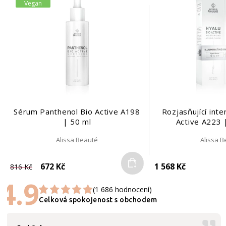
Vegan
Sérum Panthenol Bio Active A198
Rozjasňující inte
| 50 ml
Active A223 
Alissa Beauté
Alissa 
Do košíku
672 Kč
1 568 Kč
816 Kč
4.9
(1 686 hodnocení)
Celková spokojenost s obchodem