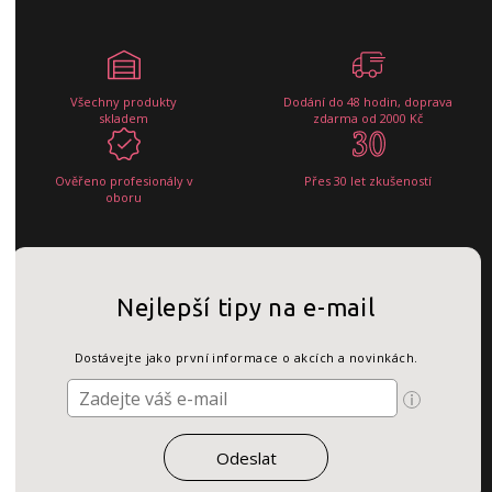
Všechny produkty
Dodání do 48 hodin, doprava
skladem
zdarma od 2000 Kč
Ověřeno profesionály v
Přes 30 let zkušeností
oboru
Nejlepší tipy na e-mail
Dostávejte jako první informace o akcích a novinkách.