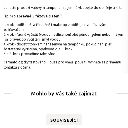
Naneste produkt vatovým tamponem a jemně vklepejte do obličeje a krku.
Tip pro správné 3 fázové čistění:
1. krok - odlíčit oči a částečně i make-up z obličeje dvoufázovým
odličovačem
2. krok - řádně vyčistit (vodou navlhčenou) pleť pěnou, gelem nebo mlékem
- přípravek po vyčištění smýt vodou
3. krok - dočistit tonikem naneseným na tampónku, pokud není pleť
dostatečně vyčištěná, opakovat 2. a 3. krok
2. a 3. krok provádíme také ráno.
Dermatologicky testováno. Pouze pro vnější použití. Vyhněte se přímému
kontaktu s očima.
Mohlo by Vás také zajímat
SOUVISEJÍCÍ