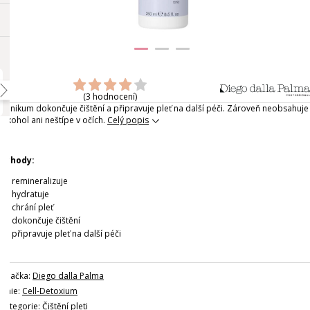
(3 hodnocení)
Tonikum dokončuje čištění a připravuje pleť na další péči. Zároveň neobsahuje
alkohol ani neštípe v očích.
Celý popis
Výhody:
remineralizuje
hydratuje
chrání pleť
dokončuje čištění
připravuje pleť na další péči
Značka:
Diego dalla Palma
Linie:
Cell-Detoxium
Kategorie:
Čištění pleti