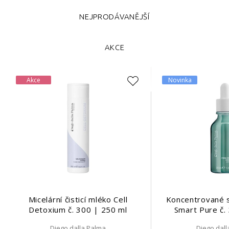
NEJPRODÁVANĚJŠÍ
AKCE
Akce
Novinka
Micelární čisticí mléko Cell
Koncentrované 
Detoxium č. 300 | 250 ml
Smart Pure č.
Diego dalla Palma
Diego dal