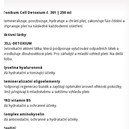
Tonikum Cell Detoxium č. 301 | 250 ml
Remineralizuje, povzbuzuje, hydratuje a chrání pleť, zakončuje fázi čištění a
připravuje pleť na následné každodenní ošetření.
Aktivní látky:
CELL-DETOXIUM
Detoxikační aktivní látka, která podporuje vylučování odpadních látek a
prodlužuje dlouhověkost pleti. Pro zářivější a mladší vzhled pleti. Na delší
dobu.
Kyselina hyaluronová
Má hydratační a tonizující účinky.
Remineralizační oligoelementy
Podporují regeneraci buněk a zajišťují optimální úroveň vlhkosti pokožky,
čímž přispívají k mladistvému a svěžímu vzhledu pleti.
PRO vitamin B5
Má hydratační a ochranné účinky.
Komplex aminokyselin
Má antioxidační, ochranné a hydratační účinky.
Použití: