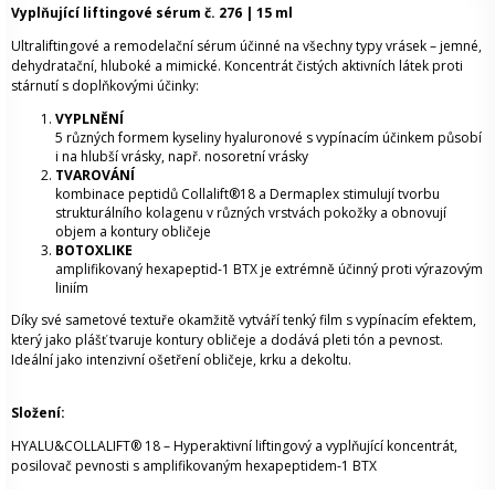
Vyplňující liftingové sérum č. 276 | 15 ml
Ultraliftingové a remodelační sérum účinné na všechny typy vrásek – jemné,
dehydratační, hluboké a mimické. Koncentrát čistých aktivních látek proti
stárnutí s doplňkovými účinky:
VYPLNĚNÍ
5 různých formem kyseliny hyaluronové s vypínacím účinkem působí
i na hlubší vrásky, např. nosoretní vrásky
TVAROVÁNÍ
kombinace peptidů Collalift®18 a Dermaplex stimulují tvorbu
strukturálního kolagenu v různých vrstvách pokožky a obnovují
objem a kontury obličeje
BOTOXLIKE
amplifikovaný hexapeptid-1 BTX je extrémně účinný proti výrazovým
liniím
Díky své sametové textuře okamžitě vytváří tenký film s vypínacím efektem,
který jako plášť tvaruje kontury obličeje a dodává pleti tón a pevnost.
Ideální jako intenzivní ošetření obličeje, krku a dekoltu.
Složení:
HYALU&COLLALIFT® 18 – Hyperaktivní liftingový a vyplňující koncentrát,
posilovač pevnosti s amplifikovaným hexapeptidem-1 BTX