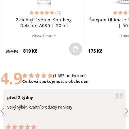
(27)
Zklidňující sérum Soothing
Šampon Ultimate C
Delicate A035 | 50 ml
| 50
Alissa Beauté
Fram
Do košíku
819 Kč
175 Kč
994 Kč
4.9
(1 685 hodnocení)
Celková spokojenost s obchodem
před 2 týdny
Velký výběr, kvalitní produkty na vlasy