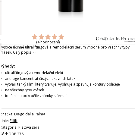
(4 hodnocení)
Vysoce účinné ultraliftingové a remodelační sérum vhodné pro všechny typy
vrásek.
Celý popis
Výhody:
ultraliftingový a remodelační efekt
anti-age koncentrát čistých aktivních látek
vytváří tenký film, který tvaruje, vyplňuje a zpevňuje kontury obličeje
na všechny typy vrásek
ideální na pokročilé známky stárnutí
Značka:
Diego dalla Palma
Linie:
Fillift
Kategorie:
Pleťová séra
Kód: DDP 276