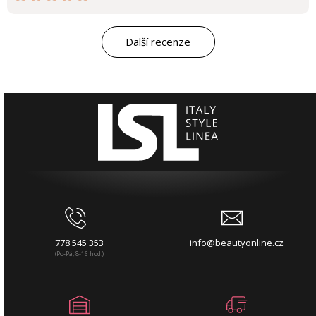
Další recenze
778 545 353
info@beautyonline.cz
(Po-Pá, 8-16 hod.)