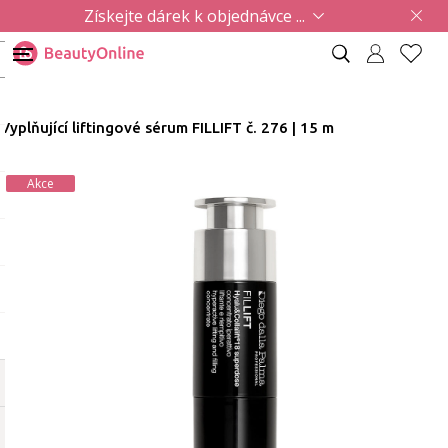
Získejte dárek k objednávce ...
Vyplňující liftingové sérum FILLIFT č. 276 | 15 m
Akce