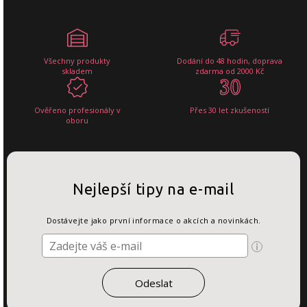
Všechny produkty
Dodání do 48 hodin, doprava
skladem
zdarma od 2000 Kč
Ověřeno profesionály v
Přes 30 let zkušeností
oboru
Nejlepší tipy na e-mail
Dostávejte jako první informace o akcích a novinkách.