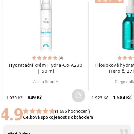
Doporučujeme
(4)
Hydratační krém Hydra-Ox A230
Hloubkově hydra
| 50 ml
Hero č. 27
Alissa Beauté
Diego dal
Do košíku
849 Kč
1 584 Kč
1 030 Kč
1 923 Kč
4.9
(1 686 hodnocení)
Celková spokojenost s obchodem
před 3 dny