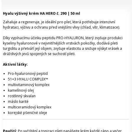
Hyalu výživný krém HA HERO č. 290 | 50 ml
Zahaluje a regeneruje, je ideální pro pleť, která potřebuje intenzivní
hydrataci, výživu a ochranu před vnějšími vlivy (chlad, vítr, klimatizace).
Díky vypínacímu účinku peptidu PRO-HYALURON, který zvyšuje produkci
kyseliny hyaluronové v nejvnitřnějších vrstvách pokožky, dodává pleti
turgiditu a přetváří její objem, zvyšuje elasticitu a snižuje výskyt vrásek a
dráždivých jevů spojených se suchostí pleti.
Aktivní látky:
Pro-hyaluronový peptid
51+3 HYALU COMPLEX™
multivitaminový komplex
kamelínový olej
rostlinný skvalan
máslo karité
multiceramidový komplex
korejské pšeničné oleje
Použití:
Po vyčištění a tonizaci pleti nanášejte krém každé ráno a večer