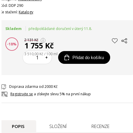
Kód: DDP 290
Ke stažení:
Katalogy
Skladem
předpokládané doručení v úterý 11.8.
2 131 Kč
1 755 Kč
-18%
3 510,00 Kč / 100 ml
–
+
Přidat do košíku
Doprava zdarma od 2000 Kč
Registrujte se
a získejte slevu 5% na první nákup
POPIS
SLOŽENÍ
RECENZE