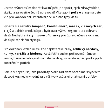
Chcete svým vlasům dopřát kvalitní péči, podpořit jejich zdravý vzhled,
vitalitu a zároveň je šetrně upravovat? V kategorii
péče o vlasy
najdete
vše pro každodenní i intenzivní péči o různé typy vlasů.
Vyberte si z nabídky
šamponů, kondicionérů, masek, vlasových sér,
olejů
a dalších produktů pro hydrataci, výživu, regeneraci a ochranu
vlasů. Nechybí ani
stylingové přípravky
pro úpravu účesu a ochranu
vlasů při tepelném stylingu.
Pro dokonalý vzhled účesu zde najdete také
fé­ny, žehličky na vlasy,
kulmy, kartáče a hřebeny
. Ať už řešíte suché, poškozené, lámavé,
jemné, barvené nebo jinak namáhané vlasy, vyberete si péči podle jejich
konkrétních potřeb.
Pokud si nejste jistí, jaké produkty zvolit, rádi vám poradíme s výběrem
vlasové kosmetiky vhodné pro váš typ vlasů a jejich aktuální potřeby.