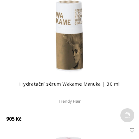
Hydratační sérum Wakame Manuka | 30 ml
Trendy Hair
Do
905 Kč