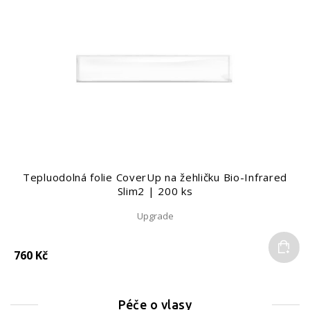
Tepluodolná folie CoverUp na žehličku Bio-Infrared
Slim2 | 200 ks
Upgrade
Do
760 Kč
Péče o vlasy