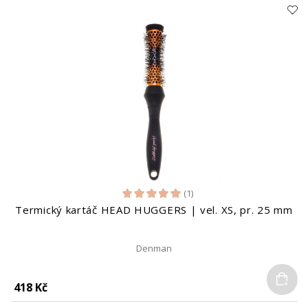
(1)
Termický kartáč HEAD HUGGERS | vel. XS, pr. 25 mm
Denman
Do
418 Kč