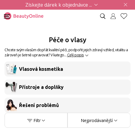
Získejte dárek k objednávce ...
Péče o vlasy
Chcete svým vlasům dopřát kvalitní péči, podpořit jejich zdravý vzhled, vitalitu a
zároveň je šetrně upravovat? V katego...
Celý popis
Vlasová kosmetika
Přístroje a doplňky
Řešení problémů
Filtr
Nejprodávanější