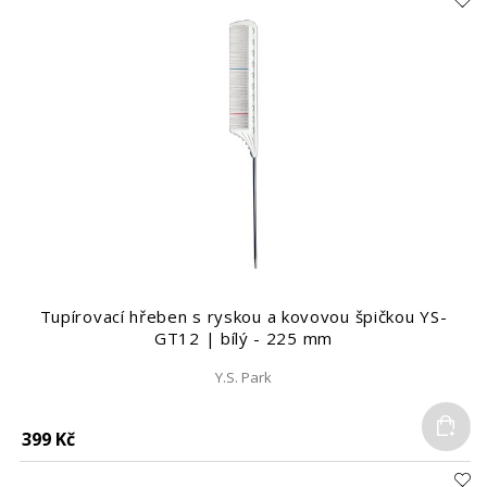
Tupírovací hřeben s ryskou a kovovou špičkou YS-
GT12 | bílý - 225 mm
Y.S. Park
Do
399 Kč