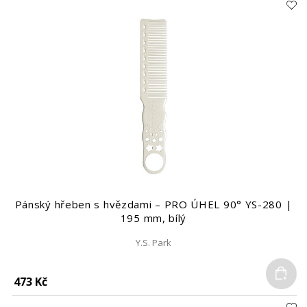
Pánský hřeben s hvězdami – PRO ÚHEL 90° YS-280 |
195 mm, bílý
Y.S. Park
Do
473 Kč