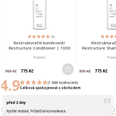
(9)
Restrukturační kondicionér
Restruktura
Restructure Conditioner | 1000
Restructure Sha
ml
Framesi
Fram
Do košíku
775 Kč
775 Kč
995 Kč
995 Kč
4.9
(1 686 hodnocení)
Celková spokojenost s obchodem
před 2 dny
Rychlé dodání, Průběžná komunikace.