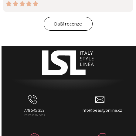
Další recenze
778 545 353
info@beautyonline.cz
(Po-Pá, 8-16 hod.)