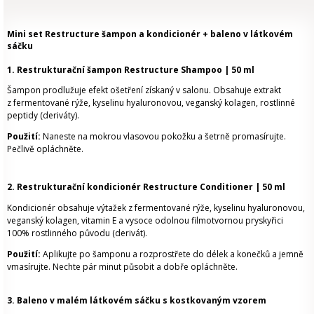
Mini set Restructure šampon a kondicionér + baleno v látkovém
sáčku
1. Restrukturační šampon Restructure Shampoo | 50 ml
Šampon prodlužuje efekt ošetření získaný v salonu. Obsahuje extrakt
z fermentované rýže, kyselinu hyaluronovou, veganský kolagen, rostlinné
peptidy (deriváty).
Použití:
Naneste na mokrou vlasovou pokožku a šetrně promasírujte.
Pečlivě opláchněte.
2.
Restrukturační kondicionér Restructure Conditioner | 50 ml
Kondicionér obsahuje výtažek z fermentované rýže, kyselinu hyaluronovou,
veganský kolagen, vitamin E a vysoce odolnou filmotvornou pryskyřici
100% rostlinného původu (derivát).
Použití:
Aplikujte po šamponu a rozprostřete do délek a konečků a jemně
vmasírujte. Nechte pár minut působit a dobře opláchněte.
3. Baleno v malém látkovém sáčku s kostkovaným vzorem