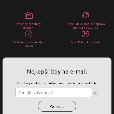
Všechny produkty
Dodání do 48 hodin, doprava
skladem
zdarma od 2000 Kč
Ověřeno profesionály v
Přes 30 let zkušeností
oboru
Nejlepší tipy na e-mail
Dostávejte jako první informace o akcích a novinkách.