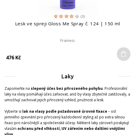
(3)
Lesk ve spreji Gloss Me Spray č. 124 | 150 ml
Framesi
Do
476 Kč
Laky
Zapomeňte na
slepený účes bez přirozeného pohybu
. Profesionální
laky na vlasy pomáhají účes zafixovat, aniž by vlasy zbytečně zatěžovaly, a
umožňují zachovat jejich přirozený vzhled, pružnost a lesk.
Vyberte si
lak na vlasy podle požadované úrovně fixace
– od
jemného zpevnění pro přirozený každodenní styling až po extra silnou
fixaci pro náročnější a společenské účesy. Některé laky zároveň poskytují
vlasům
ochranu před vlhkostí, UV zářením nebo dalšími vnějšími
vlivy
.