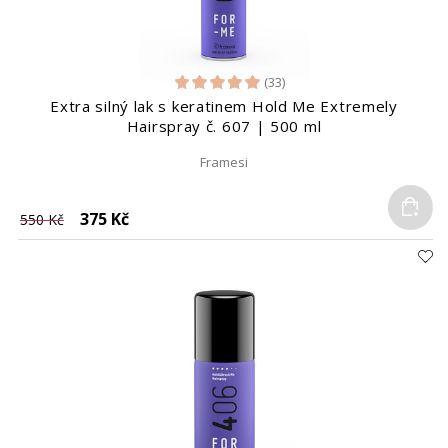
(33)
Extra silný lak s keratinem Hold Me Extremely
Hairspray č. 607 | 500 ml
Framesi
Do
375 Kč
550 Kč