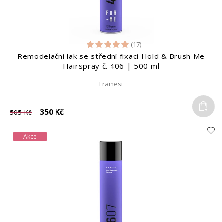
(17)
Remodelační lak se střední fixací Hold & Brush Me
Hairspray č. 406 | 500 ml
Framesi
Do
350 Kč
505 Kč
Akce