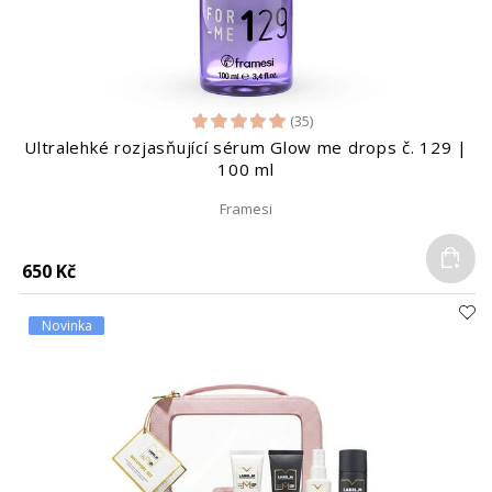
(35)
Ultralehké rozjasňující sérum Glow me drops č. 129 |
100 ml
Framesi
Do
650 Kč
Novinka