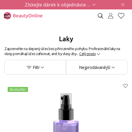
Získejte dárek k objednávce ...
Laky
Zapomeňte na slepený účes bez přirozeného pohybu. Profesionální laky na
vlasy pomáhají účes zafixovat, aniž by vlasy zby...
Celý popis
Filtr
Nejprodávanější
Bestseller