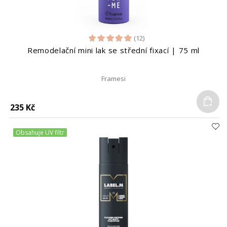
(12)
Remodelační mini lak se střední fixací | 75 ml
Framesi
Do
235 Kč
Obsahuje UV filtr