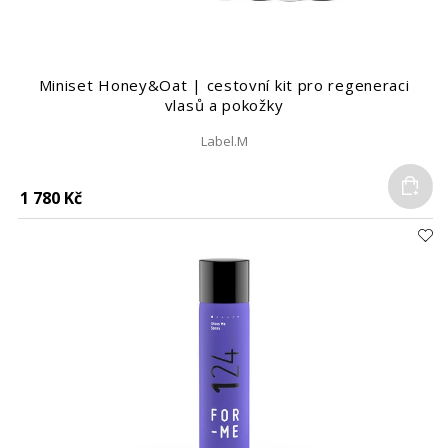
Miniset Honey&Oat | cestovní kit pro regeneraci
vlasů a pokožky
Label.M
Do
1 780 Kč