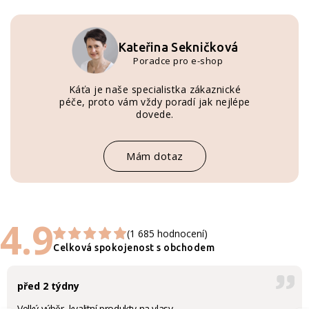
Kateřina Sekničková
Poradce pro e-shop
Káťa je naše specialistka zákaznické
péče, proto vám vždy poradí jak nejlépe
dovede.
Mám dotaz
4.9
(1 685 hodnocení)
Celková spokojenost s obchodem
před 2 týdny
Velký výběr, kvalitní produkty na vlasy