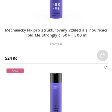
Mechanický lak pro strukturovaný vzhled a silnou fixaci
Hold Me Strongly č. 504 | 300 ml
Framesi
Do
524 Kč
Akce