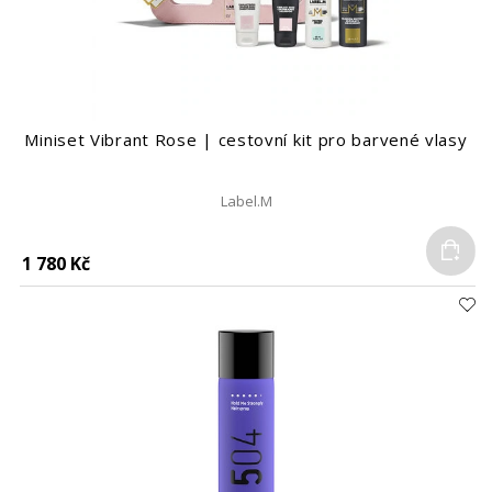
Miniset Vibrant Rose | cestovní kit pro barvené vlasy
Label.M
Do
1 780 Kč