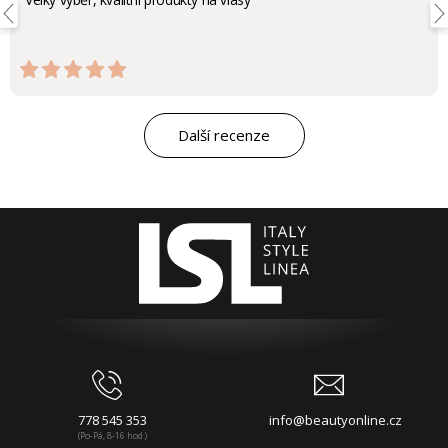
Další recenze
778 545 353
info@beautyonline.cz
(Po-Pá, 8-16 hod.)