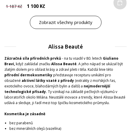
Do
1 100 Kč
1 187 Kč
Zobrazit všechny produkty
Alissa Beauté
Zázračná síla přírodních prvků
- na tu vsadil v 80. letech
Giuliano
Bravi,
když zakládal značku
Alissa Beauté
. A jeho nápad se ukázal být
zlatým dolem pro oblast krásy a zdraví pleti i těla. Každá linie této
přírodní dermokosmetiky
představuje recepturu unikátní pro
obsažené
aktivní látky vzaté z přírody
(extrakty z mořských řas,
exotického ovoce, blahodárných bylin a další)
a
nejmodernější
technologické přísady.
Ty vznikají na základě pečlivých výzkumů v
laboratořích okolo Milána. Neustálé inovace a trendy, které Alissa Beauté
udává a sleduje, ji řadí mezi top špičku kosmetického průmyslu.
Kosmetika je zásadně
bez parabenů
bez minerálních olejů (vazelína)