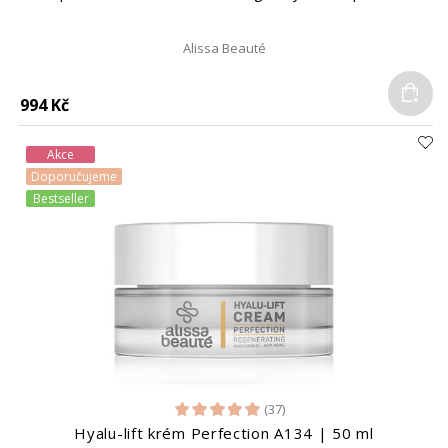
Alissa Beauté
Do
994 Kč
Akce
Doporučujeme
Bestseller
(37)
Hyalu-lift krém Perfection A134 | 50 ml