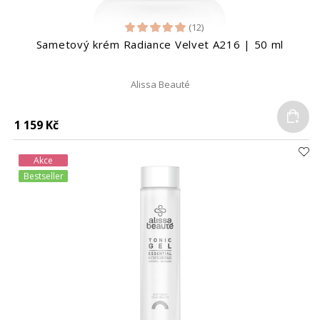
(12)
Sametový krém Radiance Velvet A216 | 50 ml
Alissa Beauté
Do
1 159 Kč
Akce
Bestseller