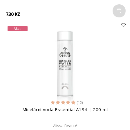
Do
730 Kč
Akce
(12)
Micelární voda Essential A194 | 200 ml
Alissa Beauté