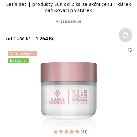
Letní set | produkty Sun od 2 ks za akční cenu + dárek
nafukovací polštářek
Alissa Beauté
Do
od
1 264 Kč
1 430 Kč
Doporučujeme
Bestseller
(41)