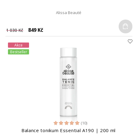
Alissa Beauté
Do
849 Kč
1 030 Kč
Akce
Bestseller
(10)
Balance tonikum Essential A190 | 200 ml