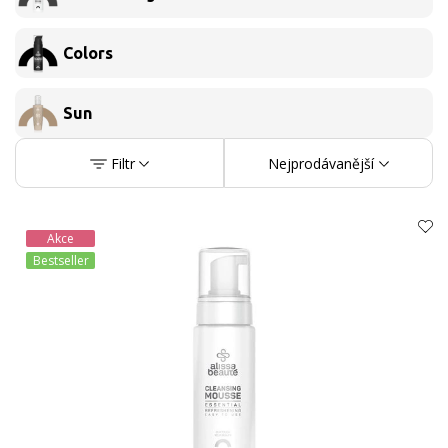
Colors
Sun
Filtr
Nejprodávanější
Akce
Bestseller