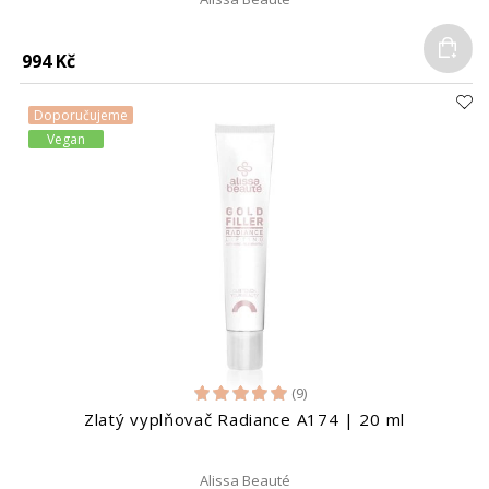
Do
994 Kč
Doporučujeme
Vegan
(9)
Zlatý vyplňovač Radiance A174 | 20 ml
Alissa Beauté