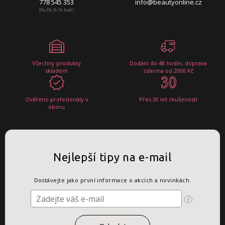
778 545 353
info@beautyonline.cz
(Po-Pá, 8-16 hod.)
Všechny produkty
Dodání do 48 hodin, doprava
skladem
zdarma od 2000 Kč
Ověřeno profesionály v
Přes 30 let zkušeností
oboru
Nejlepší tipy na e-mail
Dostávejte jako první informace o akcích a novinkách.