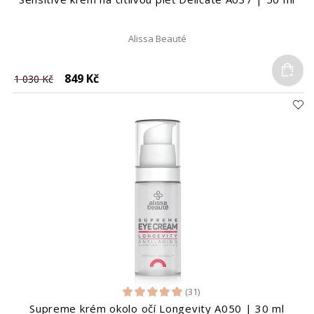
Alissa Beauté
Do
849 Kč
1 030 Kč
(31)
Supreme krém okolo očí Longevity A050 | 30 ml