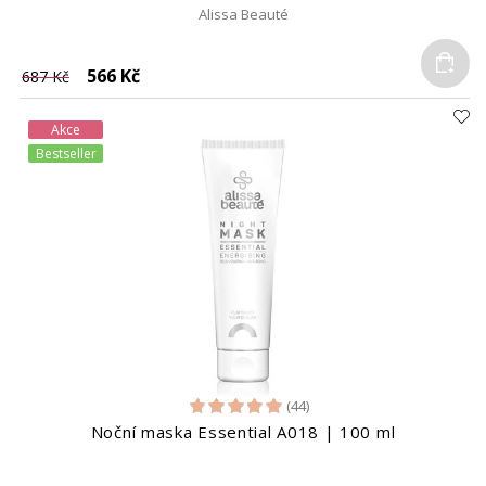
Alissa Beauté
Do
566 Kč
687 Kč
Akce
Bestseller
(44)
Noční maska Essential A018 | 100 ml