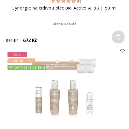
(6)
Synergie na citlivou pleť Bio Active A188 | 50 ml
Alissa Beauté
Do
672 Kč
816 Kč
Akce
Doporučujeme
Výhodný set s dárkem