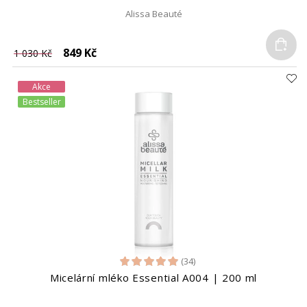
Alissa Beauté
Do
849 Kč
1 030 Kč
Akce
Bestseller
(34)
Micelární mléko Essential A004 | 200 ml