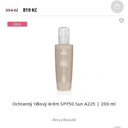
Do
819 Kč
994 Kč
Akce
Ochranný tělový krém SPF50 Sun A225 | 200 ml
Alissa Beauté