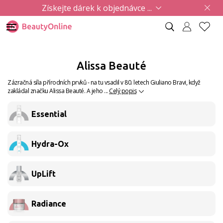
Získejte dárek k objednávce ...
Alissa Beauté
Zázračná síla přírodních prvků - na tu vsadil v 80. letech Giuliano Bravi, když
zakládal značku Alissa Beauté. A jeho ...
Celý popis
Essential
Hydra-Ox
UpLift
Radiance