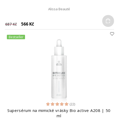
Alissa Beauté
Do
566 Kč
687 Kč
Bestseller
(22)
Supersérum na mimické vrásky Bio active A208 | 50
ml