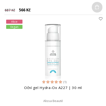
Do
566 Kč
687 Kč
Akce
Vegan
(1)
Oční gel Hydra-Ox A227 | 30 ml
Alissa Beauté