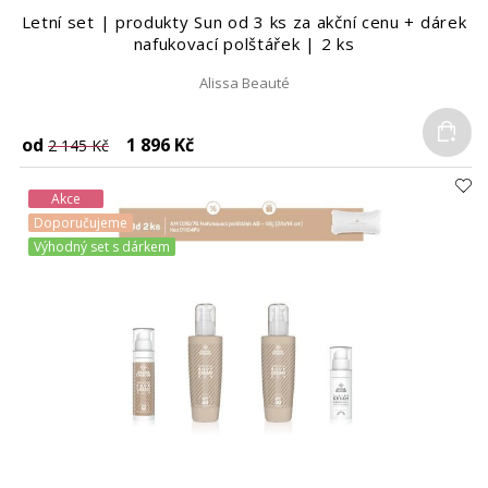
Letní set | produkty Sun od 3 ks za akční cenu + dárek
nafukovací polštářek | 2 ks
Alissa Beauté
Do
od
1 896 Kč
2 145 Kč
Akce
Doporučujeme
Výhodný set s dárkem