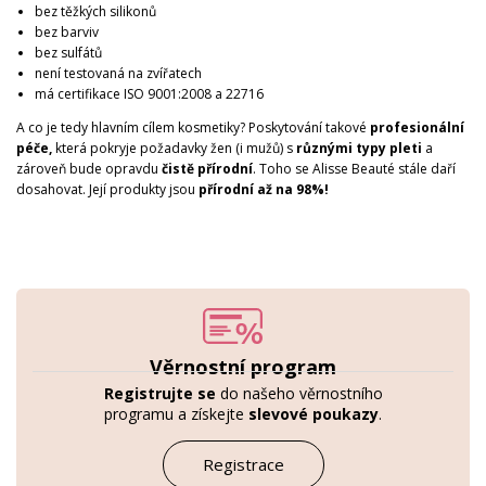
bez těžkých silikonů
bez barviv
bez sulfátů
není testovaná na zvířatech
má certifikace ISO 9001:2008 a 22716
A co je tedy hlavním cílem kosmetiky? Poskytování takové
profesionální
péče,
která pokryje požadavky žen (i mužů) s
různými typy pleti
a
zároveň bude opravdu
čistě přírodní
. Toho se Alisse Beauté stále daří
dosahovat. Její produkty jsou
přírodní až na
98%!
Věrnostní program
Registrujte se
do našeho věrnostního
programu a získejte
slevové poukazy
.
Registrace