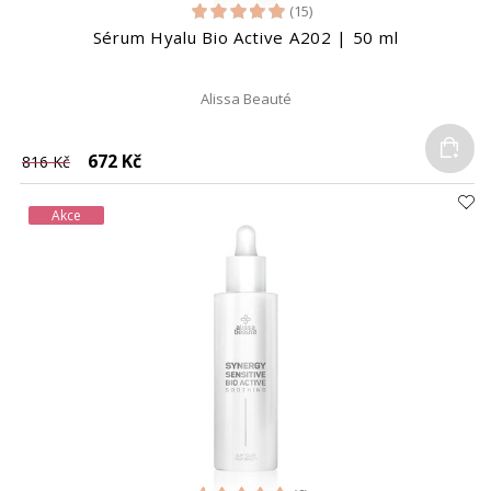
(15)
Sérum Hyalu Bio Active A202 | 50 ml
Alissa Beauté
Do
672 Kč
816 Kč
Akce