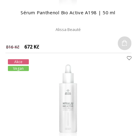
Sérum Panthenol Bio Active A198 | 50 ml
Alissa Beauté
Do
672 Kč
816 Kč
Akce
Vegan