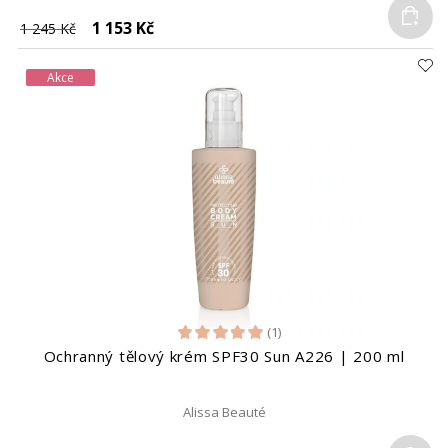
Do
1 153 Kč
1 245 Kč
Akce
(1)
Ochranný tělový krém SPF30 Sun A226 | 200 ml
Alissa Beauté