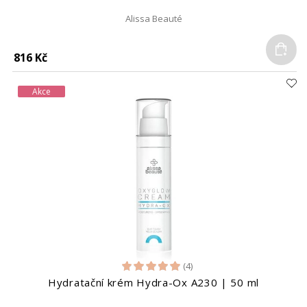
Alissa Beauté
Do
816 Kč
Akce
(4)
Hydratační krém Hydra-Ox A230 | 50 ml