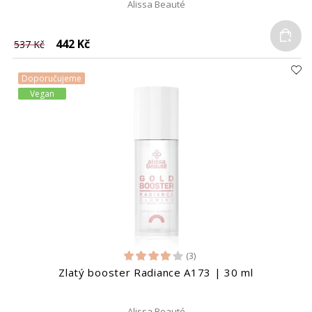
Alissa Beauté
Do
442 Kč
537 Kč
Doporučujeme
Vegan
(3)
Zlatý booster Radiance A173 | 30 ml
Alissa Beauté