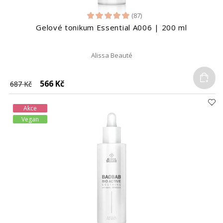
(87)
Gelové tonikum Essential A006 | 200 ml
Alissa Beauté
Do
566 Kč
687 Kč
Akce
Vegan