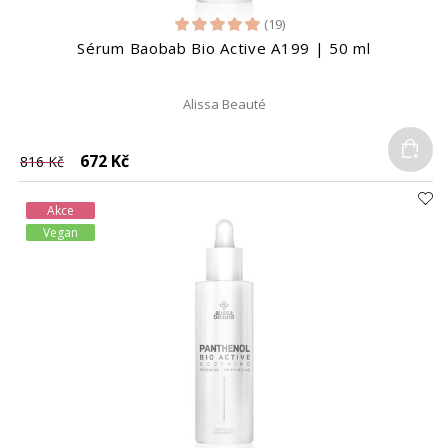
(19)
Sérum Baobab Bio Active A199 | 50 ml
Alissa Beauté
Do
672 Kč
816 Kč
Akce
Vegan