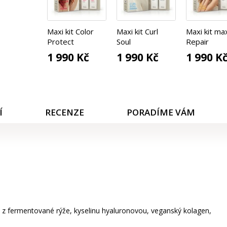
Maxi kit Color
Maxi kit Curl
Maxi kit ma
Protect
Soul
Repair
1 990 Kč
1 990 Kč
1 990 K
Í
RECENZE
PORADÍME VÁM
t z fermentované rýže, kyselinu hyaluronovou, veganský kolagen,