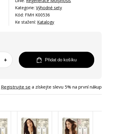
Linie:
Regenerace Morphosis
Kategorie:
Výhodné sety
Kód: FMH K00536
Ke stažení:
Katalogy
+
Přidat do košíku
Registrujte se
a získejte slevu 5% na první nákup