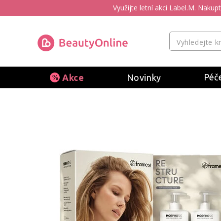
Využijte letní akci Label.M. Naku
Péče
Akce
Novinky