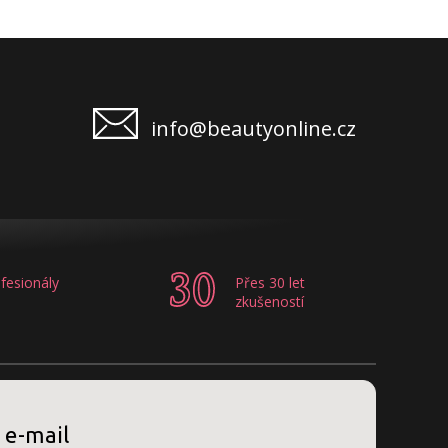
info@beautyonline.cz
fesionály
Přes 30 let
zkušeností
 e-mail