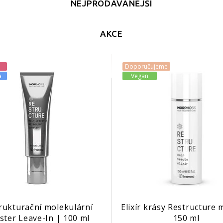
NEJPRODÁVANĚJŠÍ
AKCE
Doporučujeme
a
Vegan
rukturační molekulární
Elixír krásy Restructure 
ster Leave-In | 100 ml
150 ml