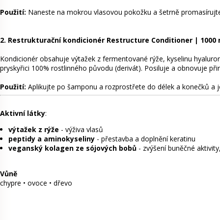
Použití:
Naneste na mokrou vlasovou pokožku a šetrně promasírujte.
2.
Restrukturační kondicionér Restructure Conditioner | 1000 
Kondicionér obsahuje výtažek z fermentované rýže, kyselinu hyaluro
pryskyřici 100% rostlinného původu (derivát). Posiluje a obnovuje př
Použití:
Aplikujte po šamponu a rozprostřete do délek a konečků a j
Aktivní látky
:
výtažek z rýže
- výživa vlasů
peptidy a aminokyseliny
- přestavba a doplnění keratinu
veganský kolagen ze sójových bobů
- zvýšení buněčné aktivit
Vůně
chypre • ovoce • dřevo