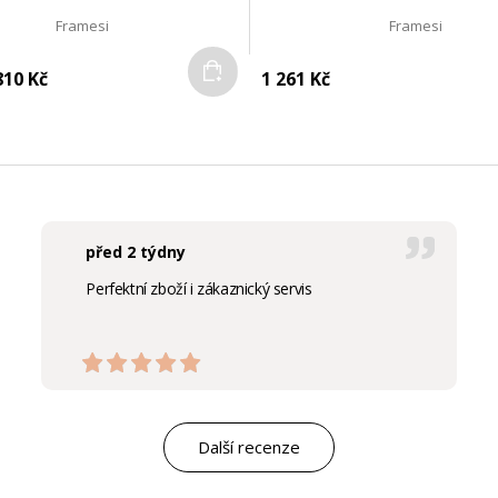
Framesi
Framesi
Do košíku
10 Kč
1 261 Kč
před 2 týdny
Perfektní zboží i zákaznický servis
Další recenze