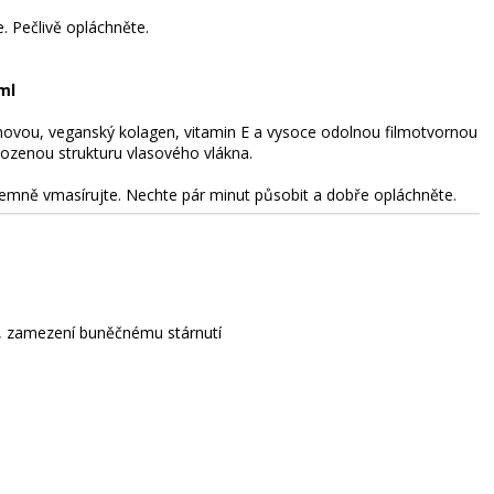
 Pečlivě opláchněte.
ml
novou, veganský kolagen, vitamin E a vysoce odolnou filmotvornou
irozenou strukturu vlasového vlákna.
emně vmasírujte. Nechte pár minut působit a dobře opláchněte.
y, zamezení buněčnému stárnutí