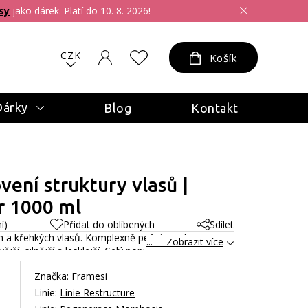
sy
jako dárek. Platí do 10. 8. 2026!
CZK
Košík
Dárky
Blog
Kontakt
vení struktury vlasů |
r 1000 ml
í)
Přidat do oblíbených
Sdílet
ch a křehkých vlasů. Komplexně pečuje o vlasovou
... Zobrazit více
jší, silnější a lesklejší.
Celý popis
Značka:
Framesi
Linie:
Linie Restructure