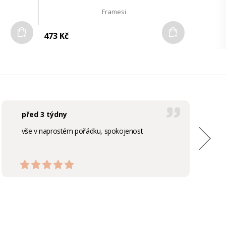
Framesi
Do košíku
Do košíku
473 Kč
před 3 týdny
vše v naprostém pořádku, spokojenost