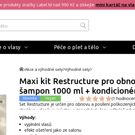
pte produkty značky Label.M nad 990 Kč a získejte
mini kartáč na vla
 o vlasy
Péče o pleť a tělo
Akce a výhodné sety
Výhodné sety
Maxi kit Restructure pro obno
šampon 1000 ml + kondicioné
Novinka
Vegan
(1 hodnocen
Set Restructure je určen pro obnovu a posílení poškozený
strukturu, zlepšuje její stav a zanechává vlasy viditelně zdravě
Výhody:
vyplnění vlasů
efekt ošetření jako ze salonu