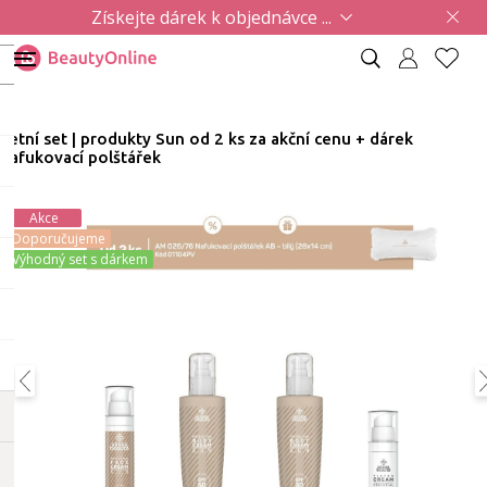
Získejte dárek k objednávce ...
Letní set | produkty Sun od 2 ks za akční cenu + dárek
nafukovací polštářek
Akce
Doporučujeme
Výhodný set s dárkem