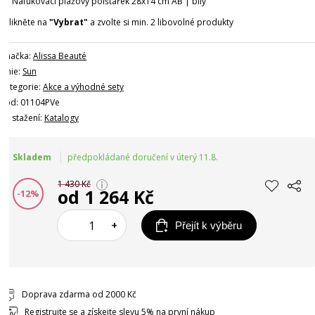
Nafukovací plážový polštářek 28x14 cm AB | bílý
*klikněte na
"Vybrat"
a zvolte si min. 2 libovolné produkty
Značka:
Alissa Beauté
Linie:
Sun
Kategorie:
Akce a výhodné sety
Kód: 01104PVe
Ke stažení:
Katalogy
Skladem
předpokládané doručení v úterý 11.8.
1 430 Kč
od 1 264 Kč
-12%
–
+
Přejít k výběru
Doprava zdarma od 2000 Kč
Registrujte se
a získejte slevu 5% na první nákup