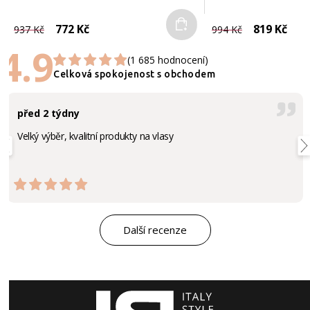
Do košíku
772 Kč
819 Kč
937 Kč
994 Kč
4.9
(1 685 hodnocení)
Celková spokojenost s obchodem
před 2 týdny
Velký výběr, kvalitní produkty na vlasy
Další recenze