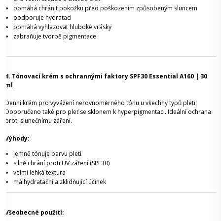
pomáhá chránit pokožku před poškozením způsobeným sluncem
podporuje hydrataci
pomáhá vyhlazovat hluboké vrásky
zabraňuje tvorbě pigmentace
4. Tónovací krém s ochrannými faktory SPF30 Essential A160 | 30
ml
Denní krém pro vyvážení nerovnoměrného tónu u všechny typů pleti.
Doporučeno také pro pleť se sklonem k hyperpigmentaci. Ideální ochrana
proti slunečnímu záření.
Výhody:
jemně tónuje barvu pleti
silně chrání proti UV záření (SPF30)
velmi lehká textura
má hydratační a zklidňující účinek
Všeobecné použití: