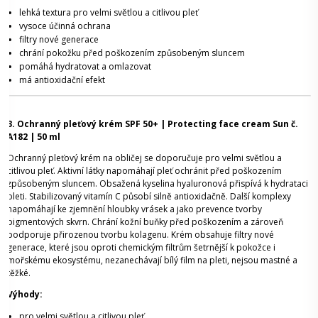
lehká textura pro velmi světlou a citlivou pleť
vysoce účinná ochrana
filtry nové generace
chrání pokožku před poškozením způsobeným sluncem
pomáhá hydratovat a omlazovat
má antioxidační efekt
3. Ochranný pleťový krém SPF 50+ | Protecting face cream Sun č.
A182 | 50 ml
Ochranný pleťový krém na obličej se doporučuje pro velmi světlou a
citlivou pleť. Aktivní látky napomáhají pleť ochránit před poškozením
způsobeným sluncem. Obsažená kyselina hyaluronová přispívá k hydrataci
pleti. Stabilizovaný vitamín C působí silně antioxidačně. Další komplexy
napomáhají ke zjemnění hloubky vrásek a jako prevence tvorby
pigmentových skvrn. Chrání kožní buňky před poškozením a zároveň
podporuje přirozenou tvorbu kolagenu. Krém obsahuje filtry nové
generace, které jsou oproti chemickým filtrům šetrnější k pokožce i
mořskému ekosystému, nezanechávají bílý film na pleti, nejsou mastné a
těžké.
Výhody:
pro velmi světlou a citlivou pleť