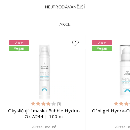
NEJPRODÁVANĚJŠÍ
AKCE
Akce
Akce
Vegan
Vegan
(3)
Okysličující maska Bubble Hydra-
Oční gel Hydra-O
Ox A244 | 100 ml
Alissa Beauté
Alissa 