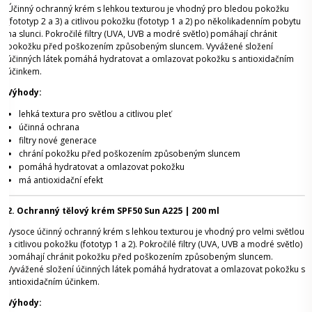
Účinný ochranný krém s lehkou texturou je vhodný pro bledou pokožku
(fototyp 2 a 3) a citlivou pokožku (fototyp 1 a 2) po několikadenním pobytu
na slunci. Pokročilé filtry (UVA, UVB a modré světlo) pomáhají chránit
pokožku před poškozením způsobeným sluncem. Vyvážené složení
účinných látek pomáhá hydratovat a omlazovat pokožku s antioxidačním
účinkem.
Výhody:
lehká textura pro světlou a citlivou pleť
účinná ochrana
filtry nové generace
chrání pokožku před poškozením způsobeným sluncem
pomáhá hydratovat a omlazovat pokožku
má antioxidační efekt
2. Ochranný tělový krém SPF50 Sun A225 | 200 ml
Vysoce účinný ochranný krém s lehkou texturou je vhodný pro velmi světlou
a citlivou pokožku (fototyp 1 a 2). Pokročilé filtry (UVA, UVB a modré světlo)
pomáhají chránit pokožku před poškozením způsobeným sluncem.
Vyvážené složení účinných látek pomáhá hydratovat a omlazovat pokožku s
antioxidačním účinkem.
Výhody: