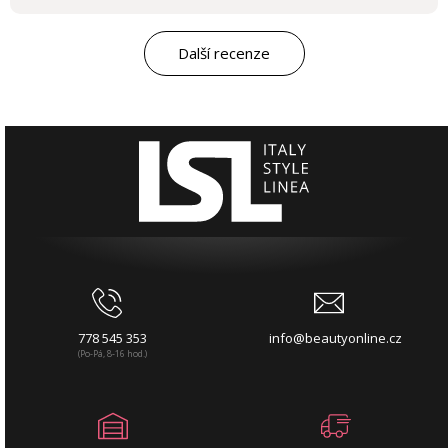
Další recenze
778 545 353
info@beautyonline.cz
(Po-Pá, 8-16 hod.)