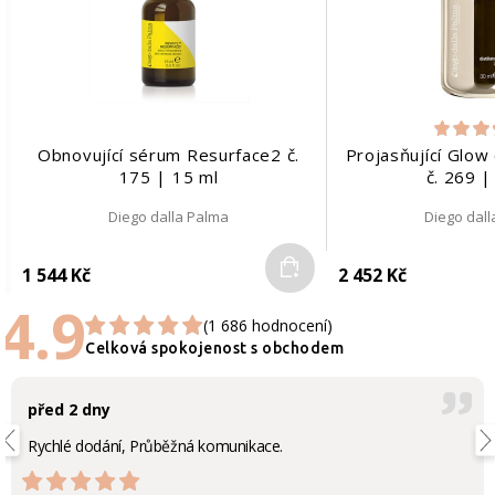
Obnovující sérum Resurface2 č.
Projasňující Glow 
175 | 15 ml
č. 269 |
Diego dalla Palma
Diego dal
Do košíku
1 544 Kč
2 452 Kč
4.9
(1 686 hodnocení)
Celková spokojenost s obchodem
před 2 dny
Rychlé dodání, Průběžná komunikace.