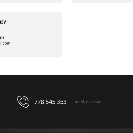
asy
401
l.com
778 545 353
(Po-Pá, 8-16 hod.)