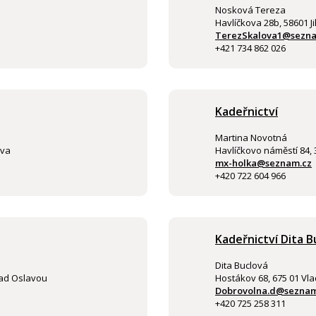
Nosková Tereza
Havlíčkova 28b, 58601 J
TerezSkalova1@sezna
+421 734 862 026
Kadeřnictví
Martina Novotná
ava
Havlíčkovo náměstí 84,
mx-holka@seznam.cz
+420 722 604 966
Kadeřnictví Dita B
Dita Buclová
nad Oslavou
Hostákov 68, 675 01 Vla
Dobrovolna.d@seznam
+420 725 258 311