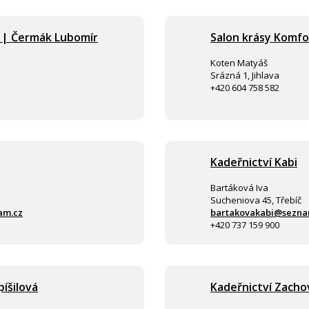
 | Čermák Lubomír
Salon krásy Komfo
Koten Matyáš
Srázná 1, Jihlava
+420 604 758 582
Kadeřnictví Kabi
Bartáková Iva
Sucheniova 45, Třebíč
am.cz
bartakovakabi@sezna
+420 737 159 900
píšilová
Kadeřnictví Zacho