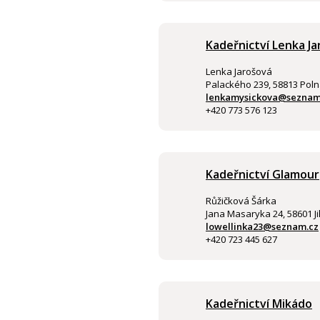
Kadeřnictví Lenka J
Lenka Jarošová
Palackého 239, 58813 Pol
lenkamysickova@seznam
+420 773 576 123
Kadeřnictví Glamour
Růžičková Šárka
Jana Masaryka 24, 58601 J
lowellinka23@seznam.cz
+420 723 445 627
Kadeřnictví Mikádo