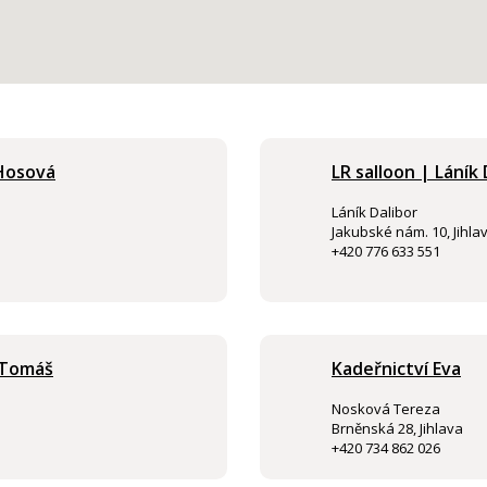
 Hosová
LR salloon | Láník 
Láník Dalibor
Jakubské nám. 10, Jihla
+420 776 633 551
a Tomáš
Kadeřnictví Eva
Nosková Tereza
Brněnská 28, Jihlava
+420 734 862 026