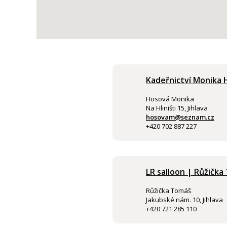
Kadeřnictví Monika
Hosová Monika
Na Hliništi 15, Jihlava
hosovam@seznam.cz
+420 702 887 227
LR salloon | Růžičk
Růžička Tomáš
Jakubské nám. 10, Jihlava
+420 721 285 110