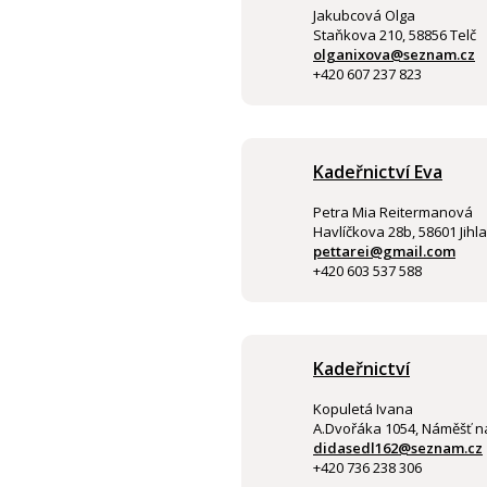
Jakubcová Olga
Staňkova 210, 58856 Telč
olganixova@seznam.cz
+420 607 237 823
Kadeřnictví Eva
Petra Mia Reitermanová
Havlíčkova 28b, 58601 Jihl
pettarei@gmail.com
+420 603 537 588
Kadeřnictví
Kopuletá Ivana
A.Dvořáka 1054, Náměšť 
didasedl162@seznam.cz
+420 736 238 306