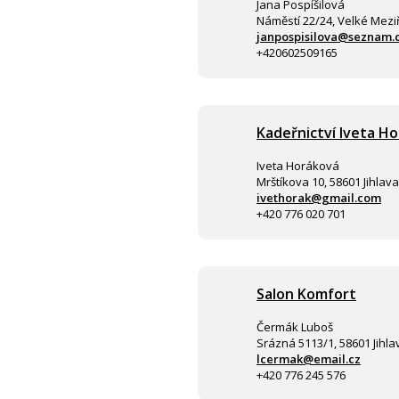
Jana Pospíšilová
Náměstí 22/24, Velké Meziř
janpospisilova@seznam.
+420602509165
Kadeřnictví Iveta H
Iveta Horáková
Mrštíkova 10, 58601 Jihlava
ivethorak@gmail.com
+420 776 020 701
Salon Komfort
Čermák Luboš
Srázná 5113/1, 58601 Jihla
lcermak@email.cz
+420 776 245 576