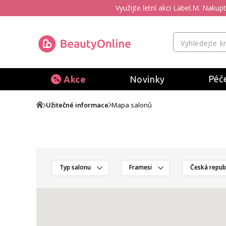
Využijte letní akci Label.M. Naku
Péče
Akce
Novinky
Užitečné informace
Mapa salonů
Typ salonu
Framesi
Česká repub