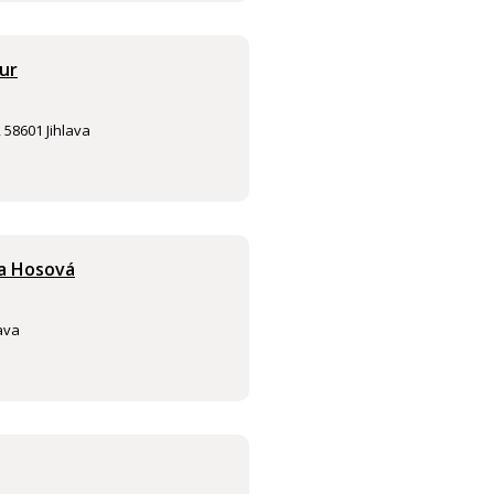
ur
 58601 Jihlava
ka Hosová
lava