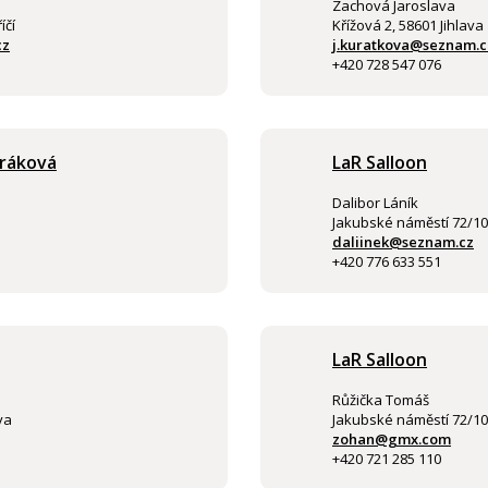
Zachová Jaroslava
íčí
Křížová 2, 58601 Jihlava
cz
j.kuratkova@seznam.c
+420 728 547 076
oráková
LaR Salloon
Dalibor Láník
Jakubské náměstí 72/10,
daliinek@seznam.cz
+420 776 633 551
LaR Salloon
Růžička Tomáš
va
Jakubské náměstí 72/10,
zohan@gmx.com
+420 721 285 110