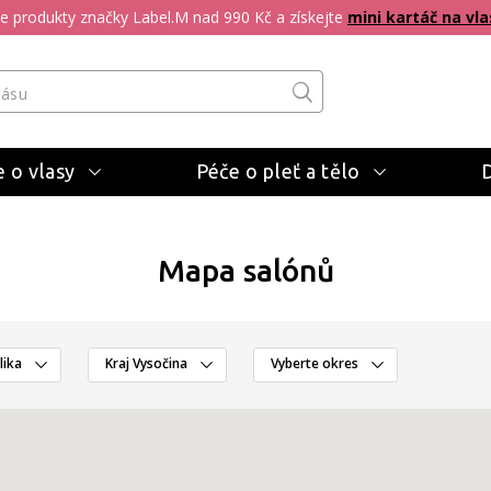
pte produkty značky Label.M nad 990 Kč a získejte
mini kartáč na vla
 o vlasy
Péče o pleť a tělo
Mapa salónů
lika
Kraj Vysočina
Vyberte okres