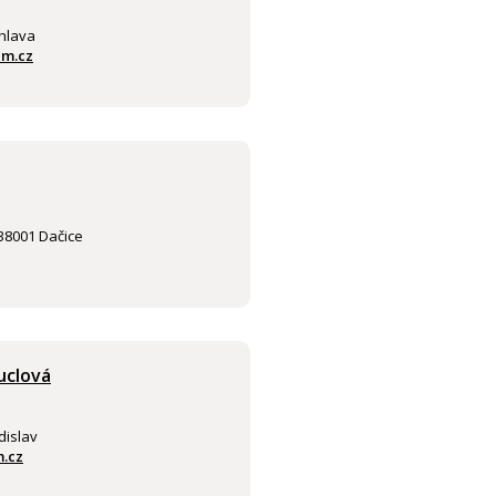
ihlava
m.cz
 38001 Dačice
uclová
dislav
.cz