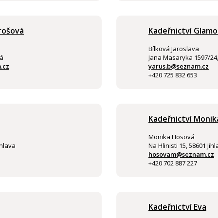
arošová
Kadeřnictví Glamo
Bílková Jaroslava
ná
Jana Masaryka 1597/24,
.cz
yarus.b@seznam.cz
+420 725 832 653
Kadeřnictví Moni
Monika Hosová
ihlava
Na Hlinisti 15, 58601 Jih
hosovam@seznam.cz
+420 702 887 227
Kadeřnictví Eva