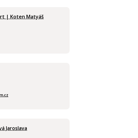
rt | Koten Matyáš
m.cz
vá Jaroslava