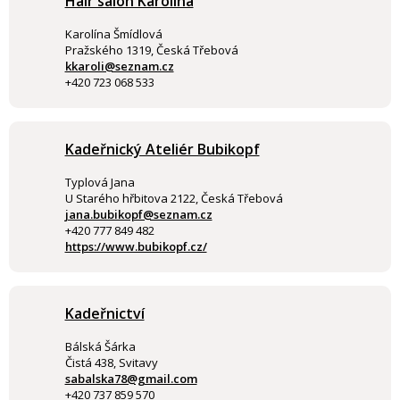
Hair salon Karolína
Karolína Šmídlová
Pražského 1319, Česká Třebová
kkaroli@seznam.cz
+420 723 068 533
Kadeřnický Ateliér Bubikopf
Typlová Jana
U Starého hřbitova 2122, Česká Třebová
jana.bubikopf@seznam.cz
+420 777 849 482
https://www.bubikopf.cz/
Kadeřnictví
Bálská Šárka
Čistá 438, Svitavy
sabalska78@gmail.com
+420 737 859 570