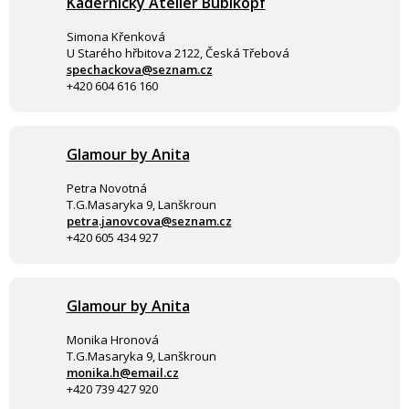
Kadeřnický Ateliér Bubikopf
Simona Křenková
U Starého hřbitova 2122, Česká Třebová
spechackova@seznam.cz
+420 604 616 160
Glamour by Anita
Petra Novotná
T.G.Masaryka 9, Lanškroun
petra.janovcova@seznam.cz
+420 605 434 927
Glamour by Anita
Monika Hronová
T.G.Masaryka 9, Lanškroun
monika.h@email.cz
+420 739 427 920