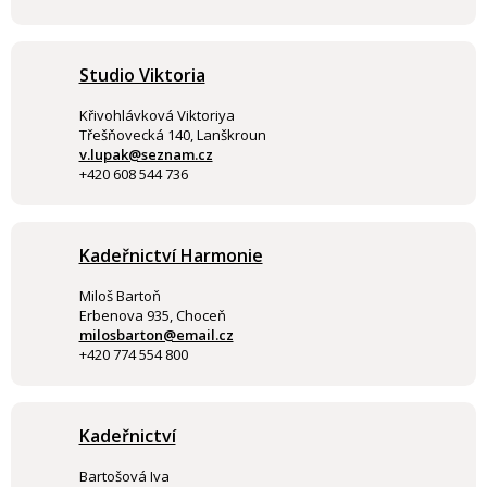
Studio Viktoria
Křivohlávková Viktoriya
Třešňovecká 140, Lanškroun
v.lupak@seznam.cz
+420 608 544 736
Kadeřnictví Harmonie
Miloš Bartoň
Erbenova 935, Choceň
milosbarton@email.cz
+420 774 554 800
Kadeřnictví
Bartošová Iva