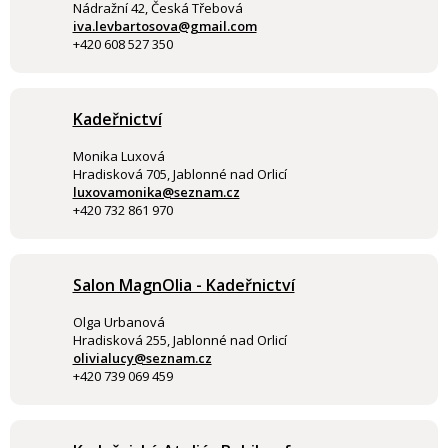
Nádražní 42, Česká Třebová
iva.levbartosova@gmail.com
+420 608 527 350
Kadeřnictví
Monika Luxová
Hradisková 705, Jablonné nad Orlicí
luxovamonika@seznam.cz
+420 732 861 970
Salon MagnOlia - Kadeřnictví
Olga Urbanová
Hradisková 255, Jablonné nad Orlicí
olivialucy@seznam.cz
+420 739 069 459