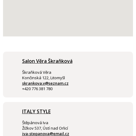
Salon Věra Škraňková
Škraňková Věra
Končinská 122, Litomyšl
skrankova.v@seznam.cz
+420 776 381 780
ITALY STYLE
Štěpánová Iva
Žižkov 537, Ústí nad Orlicí
iva-stepanova@email.cz