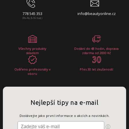
778 545 353
info@beautyonline.cz
(Po-Pá, 8-16 hod.)
Všechny produkty
Dodání do 48 hodin, doprava
skladem
zdarma od 2000 Kč
Ověřeno profesionály v
Přes 30 let zkušeností
oboru
Nejlepší tipy na e-mail
Dostávejte jako první informace o akcích a novinkách.