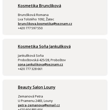
Kosmetika Brunclíková
Brunclíková Romana
Lva Tolstého 1092, Žatec
brunclikova.kosmetika@seznam.cz
+420 777 597 550
Kosmetika Soňa Jankulíková
Jankulíková Soňa
Proboštovská 425/28, Proboštov
sona.jankulikova@seznam.cz
+420 777 328 661
Beauty Salon Louny
Zemanová Petra
U Pramenu 2483, Louny
petra-zemanova@email.cz
+420 604 893 604