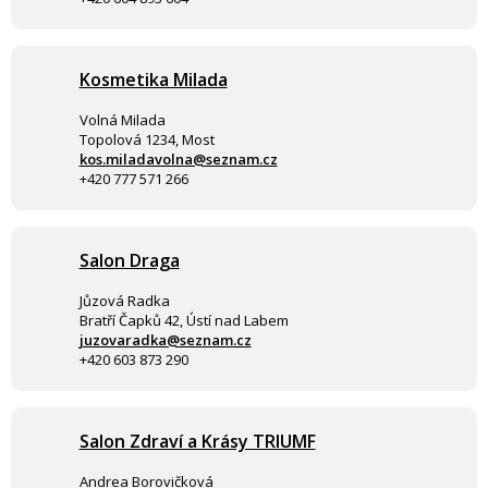
Kosmetika Milada
Volná Milada
Topolová 1234, Most
kos.miladavolna@seznam.cz
+420 777 571 266
Salon Draga
Jůzová Radka
Bratří Čapků 42, Ústí nad Labem
juzovaradka@seznam.cz
+420 603 873 290
Salon Zdraví a Krásy TRIUMF
Andrea Borovičková