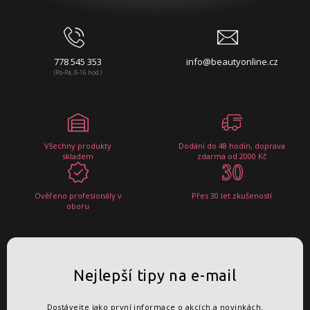
778 545 353
info@beautyonline.cz
(Po-Pá, 8-16 hod.)
Všechny produkty
Dodání do 48 hodin, doprava
skladem
zdarma od 2000 Kč
Ověřeno profesionály v
Přes 30 let zkušeností
oboru
Nejlepší tipy na e-mail
Dostávejte jako první informace o akcích a novinkách.