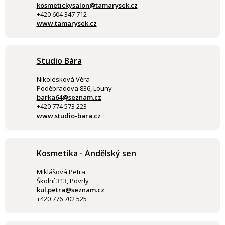
kosmetickysalon@tamarysek.cz
+420 604 347 712
www.tamarysek.cz
Studio Bára
Nikolesková Věra
Poděbradova 836, Louny
barka64@seznam.cz
+420 774 573 223
www.studio-bara.cz
Kosmetika - Andělský sen
Miklášová Petra
Školní 313, Povrly
kul.petra@seznam.cz
+420 776 702 525