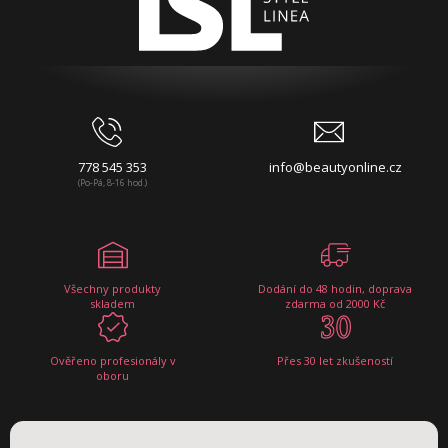
778 545 353
info@beautyonline.cz
(Po-Pá, 8-16 hod.)
Všechny produkty
Dodání do 48 hodin, doprava
skladem
zdarma od 2000 Kč
Ověřeno profesionály v
Přes 30 let zkušeností
oboru